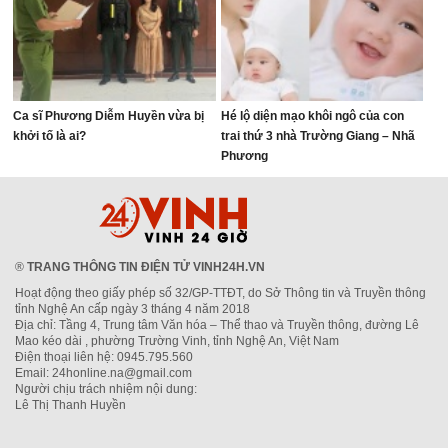
Ca sĩ Phương Diễm Huyền vừa bị
Hé lộ diện mạo khôi ngô của con
khởi tố là ai?
trai thứ 3 nhà Trường Giang – Nhã
Phương
®
TRANG THÔNG TIN ĐIỆN TỬ VINH24H.VN
Hoạt động theo giấy phép số 32/GP-TTĐT, do Sở Thông tin và Truyền thông
tỉnh Nghệ An cấp ngày 3 tháng 4 năm 2018
Địa chỉ: Tầng 4, Trung tâm Văn hóa – Thể thao và Truyền thông, đường Lê
Mao kéo dài , phường Trường Vinh, tỉnh Nghệ An, Việt Nam
Điện thoại liên hệ: 0945.795.560
Email: 24honline.na@gmail.com
Người chịu trách nhiệm nội dung:
Lê Thị Thanh Huyền