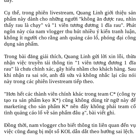
đây.
Cụ thể, trong phiên livestream, Quang Linh giới thiệu sản
phẩm này dành cho những người "không ăn được rau, nhìn
thấy rau là chạy" và "1 viên tương đương 1 đĩa rau". Phát
ngôn này của nam vlogger thu hút nhiều ý kiến tranh luận,
không ít người cho rằng anh quảng cáo lố, phóng đại công
dụng sản phẩm.
Trong bài đăng giải thích, Quang Linh gửi lời xin lỗi, thừa
nhận việc truyền tải thông tin "1 viên tương đương 1 đĩa
rau" là chưa chính xác, gây hiểu nhầm cho khách hàng. Sau
khi nhận ra sai sót, anh đã sửa và không nhắc lại câu nói
này trong các phiên livestream tiếp theo.
"Hơn hết các thành viên chính khác trong team C* (công ty
tạo ra sản phẩm kẹo K*) cũng không dùng từ ngữ này để
marketing cho sản phẩm K* nên đây không phải team cố
tình quảng cáo lố về sản phẩm đâu ạ", bài viết ghi.
Đồng thời, nam vlogger cho biết thông tin liên quan đến vụ
việc cũng đang bị một số KOL dẫn dắt theo hướng sai lệch.