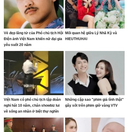
Vẻ đẹp lãng tử của Phó chủ tịch Hội
Mối quan hệ giữa Lý Nhã Kỳ và
Điện ảnh Việt Nam khiến nữ đại gia
HIEUTHUHAI
yêu suốt 20 năm
Việt Nam có phó chủ tịch tập đoàn
Những cặp sao "phim giả tình thật"
nghỉ hát 10 năm, chán showbiz lui
gây sốt trên phim giờ vàng VTV
về sống an nhàn ở biệt thự nghìn
mét vuông