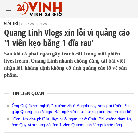
GIẢI TRÍ
08:07 25-02-2025
Quang Linh Vlogs xin lỗi vì quảng cáo
'1 viên kẹo bằng 1 đĩa rau'
Sau khi có phát ngôn gây tranh cãi trong một phiên
livestream, Quang Linh nhanh chóng đăng tải bài viết
nhận lỗi, khẳng định không cố tình quảng cáo lố về sản
phẩm.
TIN LIÊN QUAN
Ông Quý "khởi nghiệp" xưởng đá ở Angola nay sang lại Châu Phi
giúp Quang Linh Vlogs: Bất ngờ với mức lương con trai trả cho bố
"Con làm cha phá" là đây: Nuôi ngan vịt ở Châu Phi không dám ăn,
ông Quý vừa sang đã làm 1 việc Quang Linh Vlogs khóc ròng