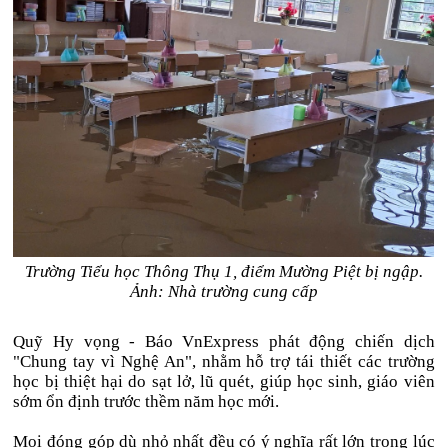
Trường Tiểu học Thông Thụ 1, điểm Mường Piệt bị ngập.
Ảnh: Nhà trường cung cấp
Quỹ Hy vọng - Báo VnExpress phát động chiến dịch
"Chung tay vì Nghệ An", nhằm hỗ trợ tái thiết các trường
học bị thiệt hại do sạt lở, lũ quét, giúp học sinh, giáo viên
sớm ổn định trước thềm năm học mới.
Mọi đóng góp dù nhỏ nhất đều có ý nghĩa rất lớn trong lúc