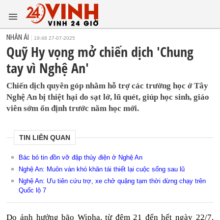
NHÂN ÁI
19:48 27-07-2025
Quỹ Hy vọng mở chiến dịch 'Chung
tay vì Nghệ An'
Chiến dịch quyên góp nhằm hỗ trợ các trường học ở Tây
Nghệ An bị thiệt hại do sạt lở, lũ quét, giúp học sinh, giáo
viên sớm ổn định trước năm học mới.
TIN LIÊN QUAN
Bác bỏ tin đồn vỡ đập thủy điện ở Nghệ An
Nghệ An: Muôn vàn khó khăn tái thiết lại cuộc sống sau lũ
Nghệ An: Ưu tiên cứu trợ, xe chở quặng tạm thời dừng chạy trên
Quốc lộ 7
Do ảnh hưởng bão Wipha, từ đêm 21 đến hết ngày 22/7,