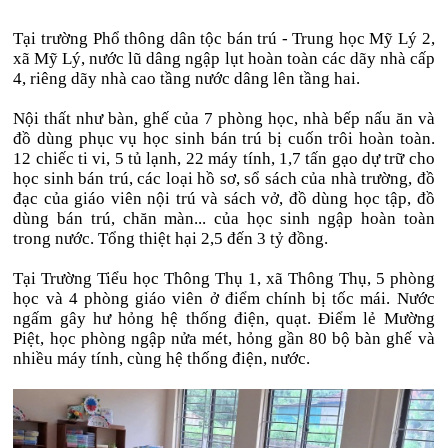
Tại trường Phổ thông dân tộc bán trú - Trung học Mỹ Lý 2,
xã Mỹ Lý, nước lũ dâng ngập lụt hoàn toàn các dãy nhà cấp
4, riêng dãy nhà cao tầng nước dâng lên tầng hai.
Nội thất như bàn, ghế của 7 phòng học, nhà bếp nấu ăn và
đồ dùng phục vụ học sinh bán trú bị cuốn trôi hoàn toàn.
12 chiếc ti vi, 5 tủ lạnh, 22 máy tính, 1,7 tấn gạo dự trữ cho
học sinh bán trú, các loại hồ sơ, sổ sách của nhà trường, đồ
đạc của giáo viên nội trú và sách vở, đồ dùng học tập, đồ
dùng bán trú, chăn màn... của học sinh ngập hoàn toàn
trong nước. Tổng thiệt hại 2,5 đến 3 tỷ đồng.
Tại Trường Tiểu học Thông Thụ 1, xã Thông Thụ, 5 phòng
học và 4 phòng giáo viên ở điểm chính bị tốc mái. Nước
ngấm gây hư hỏng hệ thống điện, quạt. Điểm lẻ Mường
Piệt, học phòng ngập nửa mét, hỏng gần 80 bộ bàn ghế và
nhiều máy tính, cùng hệ thống điện, nước.