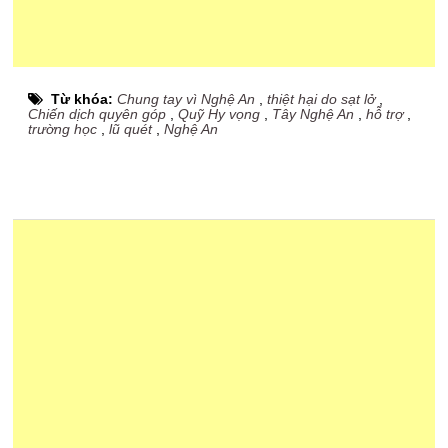
Từ khóa:
Chung tay vì Nghệ An
,
thiệt hại do sạt lở
,
Chiến dịch quyên góp
,
Quỹ Hy vọng
,
Tây Nghệ An
,
hỗ trợ
,
trường học
,
lũ quét
,
Nghệ An