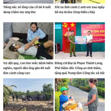
Tiếng nấc xé lòng của cô bé 8 tuổi
Xót xa tình cảnh 2 anh em sau ngày
đang chăm mẹ ung thư
bố mẹ bị lửa rừng thiêu cháy
Vợ đột quỵ, con thơ mắc bệnh hiểm
Đồng chí Đại tá Phạm Thành Long,
nghèo, người đàn ông gần 60 tuổi
Phó Giám đốc Công an tỉnh thăm,
lâm cảnh cùng cực
tặng quà Trung tâm Công tác xã hội
tỉnh