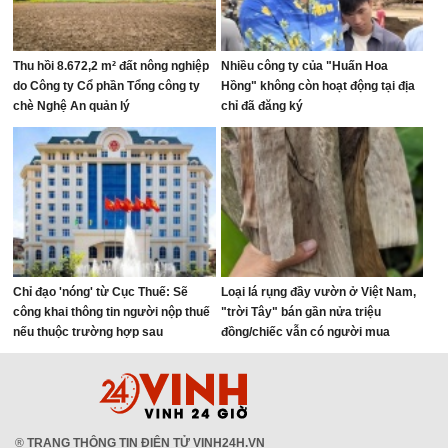
Thu hồi 8.672,2 m² đất nông nghiệp
Nhiều công ty của "Huấn Hoa
do Công ty Cổ phần Tổng công ty
Hồng" không còn hoạt động tại địa
chè Nghệ An quản lý
chỉ đã đăng ký
Chỉ đạo 'nóng' từ Cục Thuế: Sẽ
Loại lá rụng đầy vườn ở Việt Nam,
công khai thông tin người nộp thuế
"trời Tây" bán gần nửa triệu
nếu thuộc trường hợp sau
đồng/chiếc vẫn có người mua
®
TRANG THÔNG TIN ĐIỆN TỬ VINH24H.VN