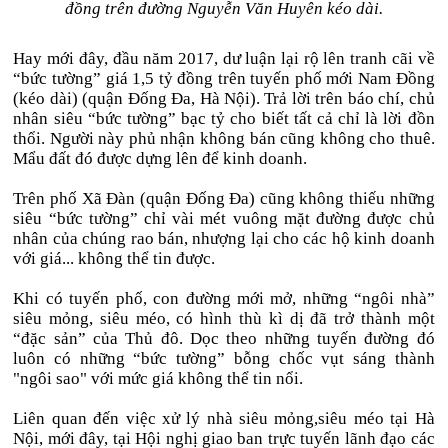
đồng trên đường Nguyễn Văn Huyên kéo dài.
Hay mới đây, đầu năm 2017, dư luận lại rộ lên tranh cãi về
“bức tường” giá 1,5 tỷ đồng trên tuyến phố mới Nam Đồng
(kéo dài) (quận Đống Đa, Hà Nội). Trả lời trên báo chí, chủ
nhân siêu “bức tường” bạc tỷ cho biết tất cả chỉ là lời đồn
thổi. Người này phủ nhận không bán cũng không cho thuê.
Mẩu đất đó được dựng lên để kinh doanh.
Trên phố Xã Đàn (quận Đống Đa) cũng không thiếu những
siêu “bức tường” chỉ vài mét vuông mặt đường được chủ
nhân của chúng rao bán, nhượng lại cho các hộ kinh doanh
với giá... không thể tin được.
Khi có tuyến phố, con đường mới mở, những “ngôi nhà”
siêu mỏng, siêu méo, có hình thù kì dị đã trở thành một
“đặc sản” của Thủ đô. Dọc theo những tuyến đường đó
luôn có những “bức tường” bỗng chốc vụt sáng thành
"ngôi sao" với mức giá không thể tin nổi.
Liên quan đến việc xử lý nhà siêu mỏng,siêu méo tại Hà
Nội, mới đây, tại Hội nghị giao ban trực tuyến lãnh đạo các