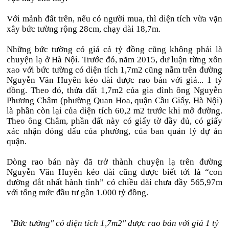
Với mảnh đất trên, nếu có người mua, thì diện tích vừa vặn
xây bức tường rộng 28cm, chạy dài 18,7m.
Những bức tường có giá cả tỷ đồng cũng không phải là
chuyện lạ ở Hà Nội. Trước đó, năm 2015, dư luận từng xôn
xao với bức tường có diện tích 1,7m2 cũng nằm trên đường
Nguyễn Văn Huyên kéo dài được rao bán với giá... 1 tỷ
đồng. Theo đó, thửa đất 1,7m2 của gia đình ông Nguyễn
Phương Châm (phường Quan Hoa, quận Cầu Giấy, Hà Nội)
là phần còn lại của diện tích 60,2 m2 trước khi mở đường.
Theo ông Châm, phần đất này có giấy tờ đầy đủ, có giấy
xác nhận đóng dấu của phường, của ban quản lý dự án
quận.
Dòng rao bán này đã trở thành chuyện lạ trên đường
Nguyễn Văn Huyên kéo dài cũng được biết tới là “con
đường đắt nhất hành tinh” có chiều dài chưa đầy 565,97m
với tổng mức đầu tư gần 1.000 tỷ đồng.
"Bức tường" có diện tích 1,7m2" được rao bán với giá 1 tỷ