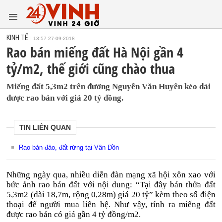
KINH TẾ
13:57 27-09-2018
Rao bán miếng đất Hà Nội gần 4
tỷ/m2, thế giới cũng chào thua
Miếng đất 5,3m2 trên đường Nguyễn Văn Huyên kéo dài
được rao bán với giá 20 tỷ đồng.
TIN LIÊN QUAN
Rao bán đảo, đất rừng tại Vân Đồn
Những ngày qua, nhiều diễn đàn mạng xã hội xôn xao với
bức ảnh rao bán đất với nội dung: “Tại đây bán thửa đất
5,3m2 (dài 18,7m, rộng 0,28m) giá 20 tỷ” kèm theo số điện
thoại để người mua liên hệ. Như vậy, tính ra miếng đất
được rao bán có giá gần 4 tỷ đồng/m2.