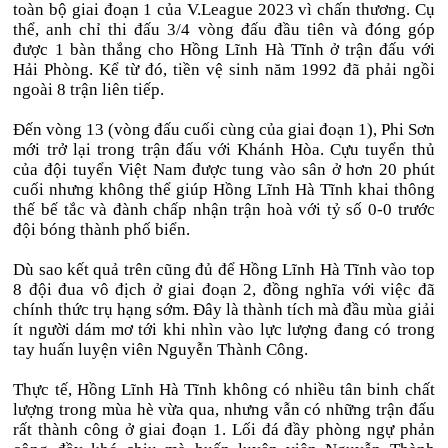
toàn bộ giai đoạn 1 của V.League 2023 vì chấn thương. Cụ
thể, anh chỉ thi đấu 3/4 vòng đấu đầu tiên và đóng góp
được 1 bàn thắng cho Hồng Lĩnh Hà Tĩnh ở trận đấu với
Hải Phòng. Kể từ đó, tiền vệ sinh năm 1992 đã phải ngồi
ngoài 8 trận liên tiếp.
Đến vòng 13 (vòng đấu cuối cùng của giai đoạn 1), Phi Sơn
mới trở lại trong trận đấu với Khánh Hòa. Cựu tuyển thủ
của đội tuyển Việt Nam được tung vào sân ở hơn 20 phút
cuối nhưng không thể giúp Hồng Lĩnh Hà Tĩnh khai thông
thế bế tắc và đành chấp nhận trận hoà với tỷ số 0-0 trước
đội bóng thành phố biển.
Dù sao kết quả trên cũng đủ để Hồng Lĩnh Hà Tĩnh vào top
8 đội đua vô địch ở giai đoạn 2, đồng nghĩa với việc đã
chính thức trụ hạng sớm. Đây là thành tích mà đầu mùa giải
ít người dám mơ tới khi nhìn vào lực lượng đang có trong
tay huấn luyện viên Nguyễn Thành Công.
Thực tế, Hồng Lĩnh Hà Tĩnh không có nhiều tân binh chất
lượng trong mùa hè vừa qua, nhưng vẫn có những trận đấu
rất thành công ở giai đoạn 1. Lối đá đầy phòng ngự phản