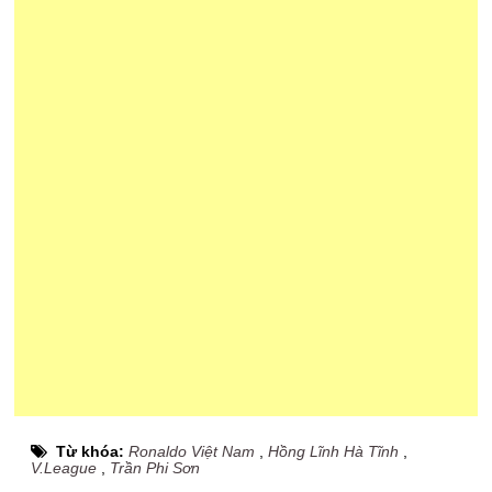
Từ khóa:
Ronaldo Việt Nam
,
Hồng Lĩnh Hà Tĩnh
,
V.League
,
Trần Phi Sơn