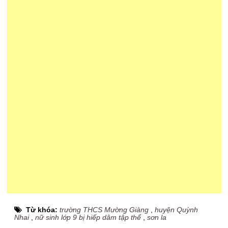
Từ khóa:
trường THCS Mường Giàng
,
huyện Quỳnh
Nhai
,
nữ sinh lớp 9 bị hiếp dâm tập thể
,
sơn la