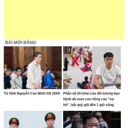
BÀI MỚI ĐĂNG
Tử hình Nguyễn Cao Minh SN 2000
Phẫn nộ lời khai của đối tượng bạo
hành dã man con riêng của "vợ
hờ", bắt quỳ gối đến 1 giờ sáng