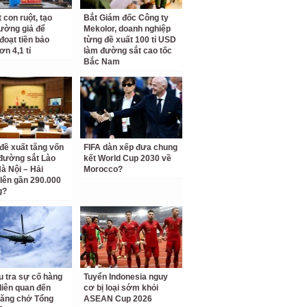
 con ruột, tạo
Bắt Giám đốc Công ty
rường giả để
Mekolor, doanh nghiệp
đoạt tiền bảo
từng đề xuất 100 tỉ USD
ơn 4,1 tỉ
làm đường sắt cao tốc
Bắc Nam
 đề xuất tăng vốn
FIFA dàn xếp đưa chung
đường sắt Lào
kết World Cup 2030 về
Hà Nội – Hải
Morocco?
lên gần 290.000
g?
u tra sự cố hàng
Tuyển Indonesia nguy
liên quan đến
cơ bị loại sớm khỏi
hăng chở Tổng
ASEAN Cup 2026