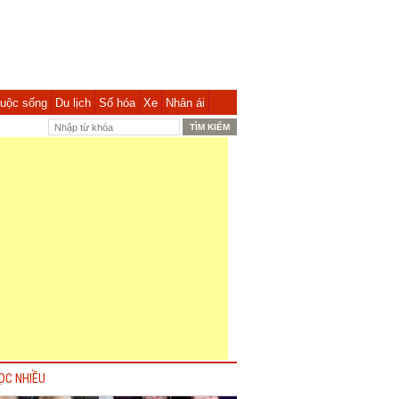
uộc sống
Du lịch
Số hóa
Xe
Nhân ái
ỌC NHIỀU