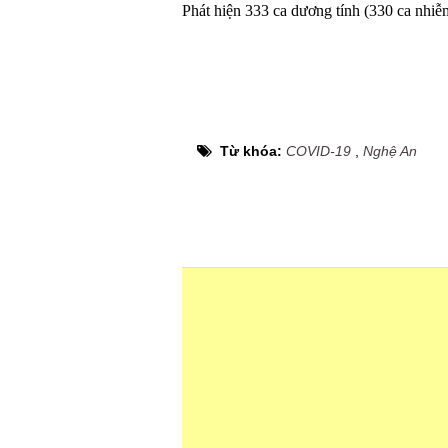
Phát hiện 333 ca dương tính (330 ca nhiễm
Từ khóa:
COVID-19
,
Nghệ An