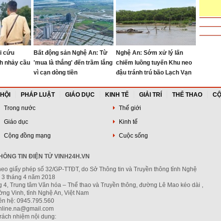
phường Vinh Lộc
i cứu
Bất động sản Nghệ An: Từ
Nghệ An: Sớm xử lý lấn
h nhảy cầu
'mua là thắng' đến trầm lắng
chiếm luồng tuyến Khu neo
vì cạn dòng tiền
đậu tránh trú bão Lạch Vạn
 HỘI
PHÁP LUẬT
GIÁO DỤC
KINH TẾ
GIẢI TRÍ
THỂ THAO
CỘ
Trong nước
Thế giới
Giáo dục
Kinh tế
Cộng đồng mạng
Cuộc sống
ÔNG TIN ĐIỆN TỬ VINH24H.VN
heo giấy phép số 32/GP-TTĐT, do Sở Thông tin và Truyền thông tỉnh Nghệ
 3 tháng 4 năm 2018
g 4, Trung tâm Văn hóa – Thể thao và Truyền thông, đường Lê Mao kéo dài ,
ng Vinh, tỉnh Nghệ An, Việt Nam
iên hệ: 0945.795.560
nline.na@gmail.com
trách nhiệm nội dung: