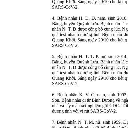
Quang Khởi. Sáng ngày 29/10 cho kết qu
SARS-CoV-2.
4. Bệnh nhân H. Đ. D, nam, sinh 2010
Bảng, huyện Quỳnh Lưu. Bệnh nhân là c
nhân N. T. D được công bố cùng lúc. Ng
quả test nhanh dương tính Bệnh nhân 
Quang Khởi. Sáng ngày 29/10 cho kết qu
SARS-CoV-2.
5. Bệnh nhân H. T. T. P, nữ, sinh 201
Bảng, huyện Quỳnh Lưu. Bệnh nhân là c
nhân N. T. D được công bố cùng lúc. Ng
quả test nhanh dương tính Bệnh nhân 
Quang Khởi. Sáng ngày 29/10 cho kết qu
SARS-CoV-2.
6. Bệnh nhân K. V. C, nam, sinh 1992.
Sơn. Bệnh nhân đi từ Bình Dương về ngày
nhà và lấy mẫu xét nghiệm gửi CDC. Tối
dương tính với vi rút SARS-CoV-2.
7. Bệnh nhân N. T. M, nữ, sinh 1959. Đ
Nam Đàn. Bệnh nhân đi từ Bình Dươn