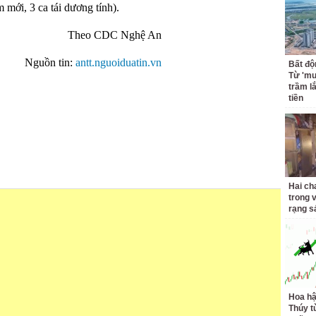
 mới, 3 ca tái dương tính).
Theo CDC Nghệ An
Nguồn tin:
antt.nguoiduatin.vn
Bất độ
Từ 'mu
trầm l
tiền
Hai ch
trong 
rạng s
Hoa h
Thúy t