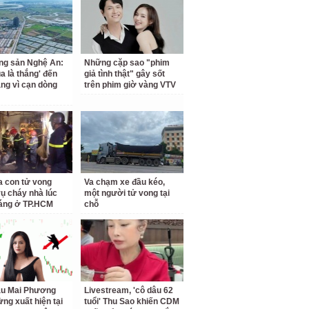
ng sản Nghệ An:
Những cặp sao "phim
a là thắng' đến
giả tình thật" gây sốt
ắng vì cạn dòng
trên phim giờ vàng VTV
a con tử vong
Va chạm xe đầu kéo,
vụ cháy nhà lúc
một người tử vong tại
áng ở TP.HCM
chỗ
ậu Mai Phương
Livestream, 'cô dâu 62
ừng xuất hiện tại
tuổi' Thu Sao khiến CDM