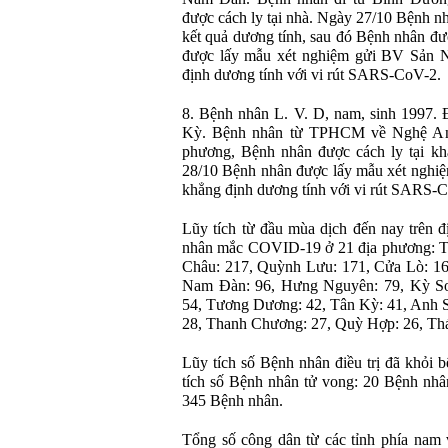
được cách ly tại nhà. Ngày 27/10 Bệnh n
kết quả dương tính, sau đó Bệnh nhân đ
được lấy mẫu xét nghiệm gửi BV Sản N
định dương tính với vi rút SARS-CoV-2.
8. Bệnh nhân L. V. D, nam, sinh 1997. 
Kỳ. Bệnh nhân từ TPHCM về Nghệ An 
phương, Bệnh nhân được cách ly tại k
28/10 Bệnh nhân được lấy mẫu xét nghiệ
khẳng định dương tính với vi rút SARS-
Lũy tích từ đầu mùa dịch đến nay trên đ
nhân mắc COVID-19 ở 21 địa phương: TP
Châu: 217, Quỳnh Lưu: 171, Cửa Lò: 16
Nam Đàn: 96, Hưng Nguyên: 79, Kỳ Sơ
54, Tương Dương: 42, Tân Kỳ: 41, Anh S
28, Thanh Chương: 27, Quỳ Hợp: 26, Thá
Lũy tích số Bệnh nhân điều trị đã khỏi 
tích số Bệnh nhân tử vong: 20 Bệnh nhân
345 Bệnh nhân.
Tổng số công dân từ các tỉnh phía nam 