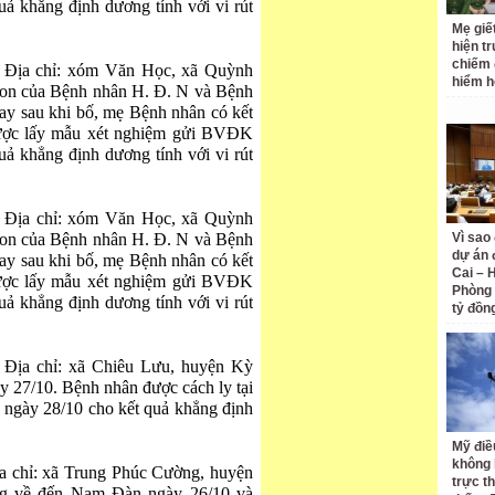
ả khẳng định dương tính với vi rút
Mẹ giết
hiện t
chiếm 
. Địa chỉ: xóm Văn Học, xã Quỳnh
hiểm h
on của Bệnh nhân H. Đ. N và Bệnh
ay sau khi bố, mẹ Bệnh nhân có kết
được lấy mẫu xét nghiệm gửi BVĐK
ả khẳng định dương tính với vi rút
4. Địa chỉ: xóm Văn Học, xã Quỳnh
on của Bệnh nhân H. Đ. N và Bệnh
Vì sao
dự án 
ay sau khi bố, mẹ Bệnh nhân có kết
Cai – 
được lấy mẫu xét nghiệm gửi BVĐK
Phòng 
ả khẳng định dương tính với vi rút
tỷ đồn
 Địa chỉ: xã Chiêu Lưu, huyện Kỳ
 27/10. Bệnh nhân được cách ly tại
 ngày 28/10 cho kết quả khẳng định
Mỹ điề
không 
ịa chỉ: xã Trung Phúc Cường, huyện
trực t
g về đến Nam Đàn ngày 26/10 và