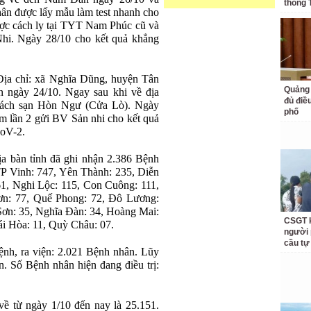
thống 
hân được lấy mẫu làm test nhanh cho
ược cách ly tại TYT Nam Phúc cũ và
hi. Ngày 28/10 cho kết quả khẳng
Địa chỉ: xã Nghĩa Dũng, huyện Tân
Quảng 
ngày 24/10. Ngay sau khi về địa
đủ điề
hách sạn Hòn Ngư (Cửa Lò). Ngày
phố
m lần 2 gửi BV Sản nhi cho kết quả
CoV-2.
ịa bàn tỉnh đã ghi nhận 2.386 Bệnh
 Vinh: 747, Yên Thành: 235, Diễn
1, Nghi Lộc: 115, Con Cuông: 111,
n: 77, Quế Phong: 72, Đô Lương:
ơn: 35, Nghĩa Đàn: 34, Hoàng Mai:
CSGT k
i Hòa: 11, Quỳ Châu: 07.
người 
cầu tự
bệnh, ra viện: 2.021 Bệnh nhân. Lũy
. Số Bệnh nhân hiện đang điều trị:
về từ ngày 1/10 đến nay là 25.151.