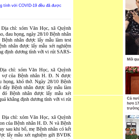
ng tính với COVID-19 đều đã được
. Địa chỉ: xóm Văn Học, xã Quỳnh
o, đau họng, ngày 28/10 Bệnh nhân
Bệnh nhân được lấy mẫu làm test
Bệnh nhân được lấy mẫu xét nghiệm
 định dương tính với vi rút SARS-
Mối qu
 Địa chỉ: xóm Văn Học, xã Quỳnh
à vợ của Bệnh nhân H. Đ. N được
u họng, khó thở. Ngày 28/10 Bệnh
 đây Bệnh nhân được lấy mẫu làm
au đó Bệnh nhân được lấy mẫu xét
Cả nướ
 khẳng định dương tính với vi rút
hơn 17
trườn
6. Địa chỉ: xóm Văn Học, xã Quỳnh
on của Bệnh nhân H. Đ. N và Bệnh
ay sau khi bố, mẹ Bệnh nhân có kết
được lấy mẫu xét nghiệm gửi BVĐK