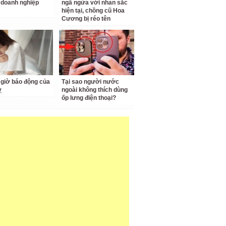
doanh nghiệp
ngã ngửa với nhan sắc
hiện tại, chồng cũ Hoa
Cương bị réo tên
giờ báo động của
Tại sao người nước
ỵ
ngoài không thích dùng
ốp lưng điện thoại?