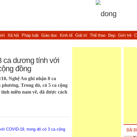
iới
Xã hội
Pháp luật
Giáo dục
Kinh tế
Giải trí
Thể thao
Đẹp
Giới trẻ
C
 ca dương tính với
 cộng đồng
/10, Nghệ An ghi nhận 8 ca
 phương. Trong đó, có 5 ca cộng
 tỉnh miền nam về, đã được cách
với COVID-19, trong đó có 3 ca cộng
BÀI Đ