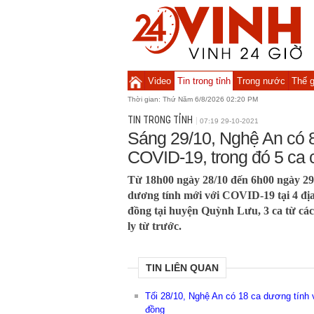
Video
Tin trong tỉnh
Trong nước
Thế g
Thời gian:
Thứ Năm 6/8/2026 02:20 PM
TIN TRONG TỈNH
07:19 29-10-2021
Sáng 29/10, Nghệ An có 8
COVID-19, trong đó 5 ca
Từ 18h00 ngày 28/10 đến 6h00 ngày 29
dương tính mới với COVID-19 tại 4 địa
đồng tại huyện Quỳnh Lưu, 3 ca từ các
ly từ trước.
TIN LIÊN QUAN
Tối 28/10, Nghệ An có 18 ca dương tính 
đồng