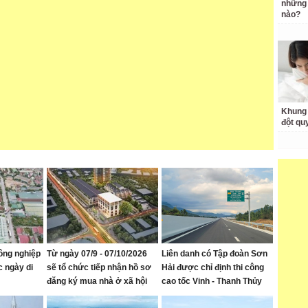
những 
nào?
Khung 
đột qu
ông nghiệp
Từ ngày 07/9 - 07/10/2026
Liên danh có Tập đoàn Sơn
c ngày di
sẽ tổ chức tiếp nhận hồ sơ
Hải được chỉ định thi công
đăng ký mua nhà ở xã hội
cao tốc Vinh - Thanh Thủy
tại Khu nhà ở Mỹ Thượng,