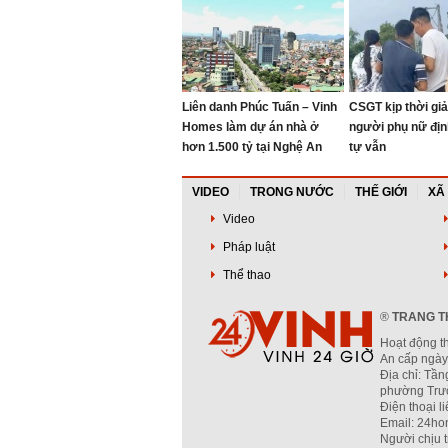
Liên danh Phúc Tuấn – Vinh
CSGT kịp thời giả
Homes làm dự án nhà ở
người phụ nữ địn
hơn 1.500 tỷ tại Nghệ An
tự vẫn
VIDEO
TRONG NƯỚC
THẾ GIỚI
XÃ
Video
Pháp luật
Thể thao
®
TRANG TH
Hoạt động t
An cấp ngày
Địa chỉ: Tần
phường Trườ
Điện thoại l
Email: 24ho
Người chịu 