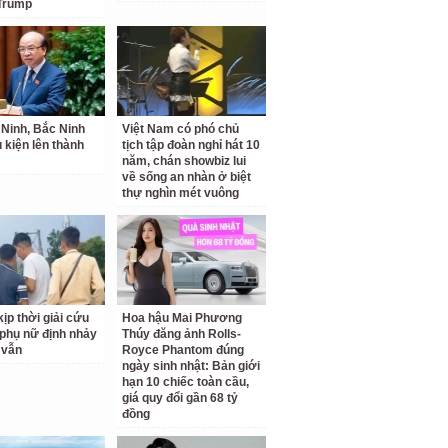
Trump
Ninh, Bắc Ninh
Việt Nam có phó chủ
u kiện lên thành
tịch tập đoàn nghỉ hát 10
năm, chán showbiz lui
về sống an nhàn ở biệt
thự nghìn mét vuông
ịp thời giải cứu
Hoa hậu Mai Phương
phụ nữ định nhảy
Thúy đăng ảnh Rolls-
 vẫn
Royce Phantom đúng
ngày sinh nhật: Bản giới
hạn 10 chiếc toàn cầu,
giá quy đổi gần 68 tỷ
đồng