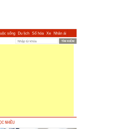
uộc sống
Du lịch
Số hóa
Xe
Nhân ái
ỌC NHIỀU