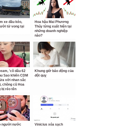
m xe đầu kéo,
Hoa hậu Mai Phương
ười tử vong tại
Thúy từng xuất hiện tại
những doanh nghiệp
nào?
ream, 'cô dâu 62
Khung giờ báo động của
Thu Sao khiến CDM
đột quỵ
ửa với nhan sắc
ại, chồng cũ Hoa
bị réo tên
o người nước
Vinicius xóa sạch