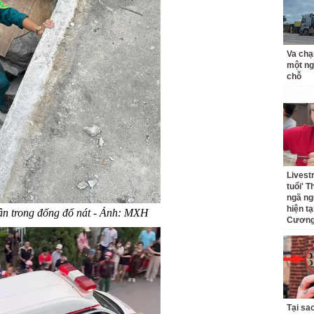
Va chạ
một ng
chỗ
Livest
tuổi' 
ngã ng
hiện t
ân trong đống đổ nát - Ảnh: MXH
Cương 
Tại sa