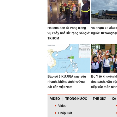
Hai cha con tử vong trong
Va chạm xe đầu k
vụ cháy nhà lúc rạng sáng ở
người tử vong tạ
TP.HCM
Bão số 3 KUJIRA suy yếu
Bộ Y tế khuyến kh
nhanh, không ảnh hưởng
đọc sách, vận độ
đất liền Việt Nam
tiếp xúc màn hìn
VIDEO
TRONG NƯỚC
THẾ GIỚI
XÃ
Video
Pháp luật