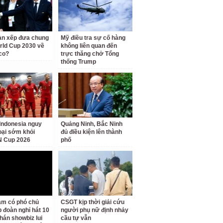
àn xếp đưa chung
Mỹ điều tra sự cố hàng
rld Cup 2030 về
không liên quan đến
co?
trực thăng chở Tổng
thống Trump
Indonesia nguy
Quảng Ninh, Bắc Ninh
loại sớm khỏi
đủ điều kiện lên thành
 Cup 2026
phố
am có phó chủ
CSGT kịp thời giải cứu
p đoàn nghỉ hát 10
người phụ nữ định nhảy
hán showbiz lui
cầu tự vẫn