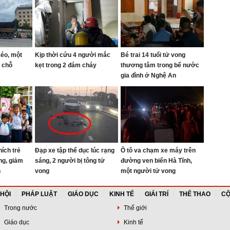
éo, một
Kịp thời cứu 4 người mắc
Bé trai 14 tuổi tử vong
i chỗ
kẹt trong 2 đám cháy
thương tâm trong bể nước
gia đình ở Nghệ An
ích trẻ
Đạp xe tập thể dục lúc rạng
Ô tô va chạm xe máy trên
ng, giảm
sáng, 2 người bị tông tử
đường ven biển Hà Tĩnh,
h
vong
một người tử vong
 HỘI
PHÁP LUẬT
GIÁO DỤC
KINH TẾ
GIẢI TRÍ
THỂ THAO
CỘ
Trong nước
Thế giới
Giáo dục
Kinh tế