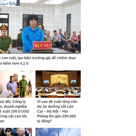
t con ruột, tạo hiện trường giả để chiếm đoạt
o hiểm hơn 4,1 tỉ
ám đốc Công ty
Vì sao đề xuất tăng vốn
r, doanh nghiệp
dự án đường sắt Lào
ề xuất 100 tỉ USD
Cai – Hà Nội – Hải
ờng sắt cao tốc
Phòng lên gần 290.000
am
tỷ đồng?