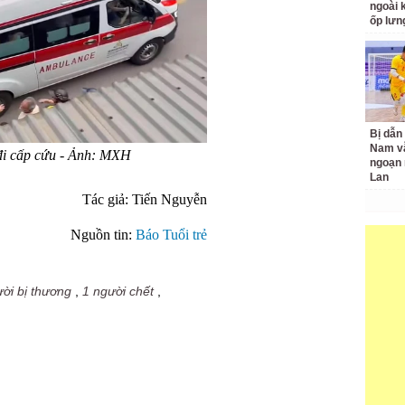
ngoài 
ốp lưn
Bị dẫn 
Nam v
đi cấp cứu - Ảnh: MXH
ngoạn 
Lan
Tác giả: Tiến Nguyễn
Nguồn tin:
Báo Tuổi trẻ
ời bị thương
,
1 người chết
,