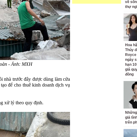
về sốn
thự ng
Hoa h
Thúy đ
Royce
ngày s
toàn - Ảnh: MXH
hạn 10
giá quy
đồng
i nhà trước đây được dùng làm cửa
i tạo để cho thuê kinh doanh dịch vụ
g xử lý theo quy định.
Những
giả tìn
trên p