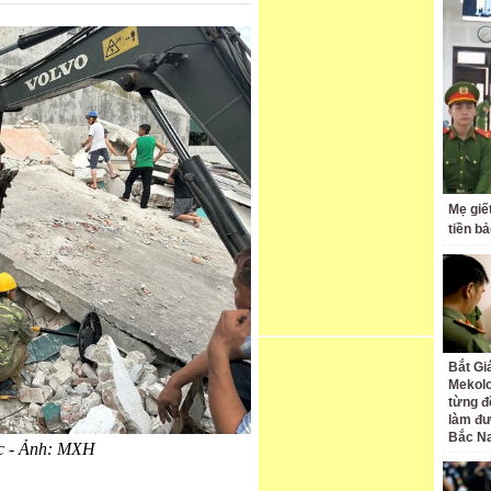
Mẹ giế
tiền bả
Bắt Gi
Mekolo
từng đ
làm đư
Bắc N
ệc - Ảnh: MXH