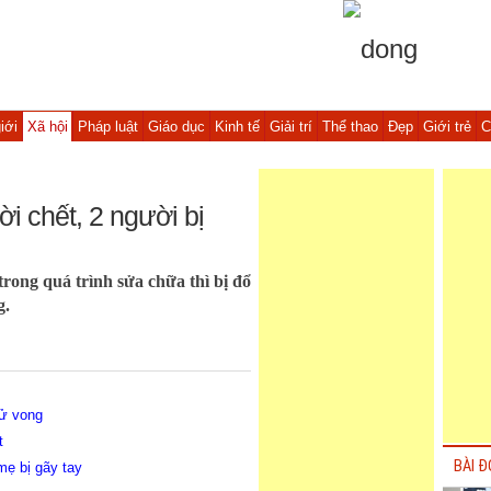
iới
Xã hội
Pháp luật
Giáo dục
Kinh tế
Giải trí
Thể thao
Đẹp
Giới trẻ
C
i chết, 2 người bị
rong quá trình sửa chữa thì bị đổ
g.
tử vong
t
BÀI Đ
mẹ bị gãy tay