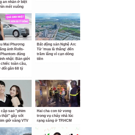
g an nhàn ở biệt
hìn mét vuông
ậu Mai Phương
Bất động sản Nghệ An:
ăng ảnh Rolls-
Từ 'mua là thắng' đến
 Phantom đúng
trầm lắng vì cạn dòng
inh nhật: Bản giới
tiền
 chiếc toàn cầu,
 đổi gần 68 tỷ
 cặp sao "phim
Hai cha con tử vong
h thật" gây sốt
trong vụ cháy nhà lúc
him giờ vàng VTV
rạng sáng ở TP.HCM