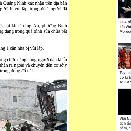
h Quảng Ninh xác nhận trên địa bàn
gười bị vùi lấp, trong đó 1 người đã
FIFA d
5, tại khu Tràng An, phường Bình
kết Wo
g đang trong quá trình sửa chữa bất
Moroc
ng 1 căn nhà bị vùi lấp.
ượng chức năng cùng người dân khẩn
nhân ra ngoài và chuyển đến cơ sở y
trong đống đổ nát.
Tuyển 
cơ bị 
ASEAN
Việt N
tịch tậ
năm, c