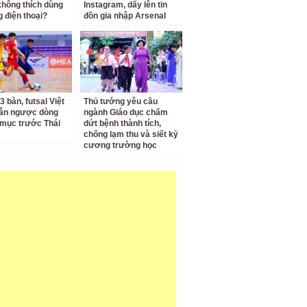
không thích dùng
Instagram, dấy lên tin
g điện thoại?
đồn gia nhập Arsenal
3 bàn, futsal Việt
Thủ tướng yêu cầu
ẫn ngược dòng
ngành Giáo dục chấm
mục trước Thái
dứt bệnh thành tích,
chống lạm thu và siết kỷ
cương trường học