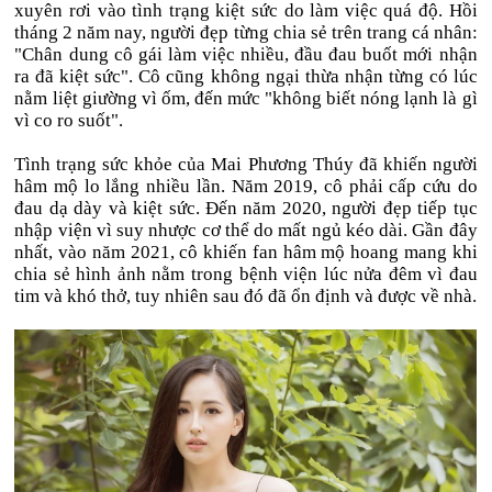
xuyên rơi vào tình trạng kiệt sức do làm việc quá độ. Hồi
tháng 2 năm nay, người đẹp từng chia sẻ trên trang cá nhân:
"Chân dung cô gái làm việc nhiều, đầu đau buốt mới nhận
ra đã kiệt sức". Cô cũng không ngại thừa nhận từng có lúc
nằm liệt giường vì ốm, đến mức "không biết nóng lạnh là gì
vì co ro suốt".
Tình trạng sức khỏe của Mai Phương Thúy đã khiến người
hâm mộ lo lắng nhiều lần. Năm 2019, cô phải cấp cứu do
đau dạ dày và kiệt sức. Đến năm 2020, người đẹp tiếp tục
nhập viện vì suy nhược cơ thể do mất ngủ kéo dài. Gần đây
nhất, vào năm 2021, cô khiến fan hâm mộ hoang mang khi
chia sẻ hình ảnh nằm trong bệnh viện lúc nửa đêm vì đau
tim và khó thở, tuy nhiên sau đó đã ổn định và được về nhà.