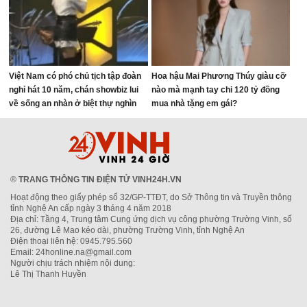
Việt Nam có phó chủ tịch tập đoàn
Hoa hậu Mai Phương Thúy giàu cỡ
nghỉ hát 10 năm, chán showbiz lui
nào mà mạnh tay chi 120 tỷ đồng
về sống an nhàn ở biệt thự nghìn
mua nhà tặng em gái?
mét vuông
®
TRANG THÔNG TIN ĐIỆN TỬ VINH24H.VN
Hoạt động theo giấy phép số 32/GP-TTĐT, do Sở Thông tin và Truyền thông
tỉnh Nghệ An cấp ngày 3 tháng 4 năm 2018
Địa chỉ: Tầng 4, Trung tâm Cung ứng dịch vụ công phường Trường Vinh, số
26, đường Lê Mao kéo dài, phường Trường Vinh, tỉnh Nghệ An
Điện thoại liên hệ: 0945.795.560
Email: 24honline.na@gmail.com
Người chịu trách nhiệm nội dung:
Lê Thị Thanh Huyền