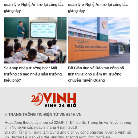
quản lý ở Nghệ An trở lại công tác
quản lý ở Nghệ An trở lại công tác
giảng dạy
giảng dạy
Sau sáp nhập trường học: Mỗi
Bộ Giáo dục và Đào tạo công bố
trường có bao nhiêu hiệu trưởng,
lịch thi lại cho Điểm thi Trường
hiệu phó?
chuyên Tuyên Quang
®
TRANG THÔNG TIN ĐIỆN TỬ VINH24H.VN
Hoạt động theo giấy phép số 32/GP-TTĐT, do Sở Thông tin và Truyền thông
tỉnh Nghệ An cấp ngày 3 tháng 4 năm 2018
Địa chỉ: Tầng 4, Trung tâm Cung ứng dịch vụ công phường Trường Vinh, số
26, đường Lê Mao kéo dài, phường Trường Vinh, tỉnh Nghệ An