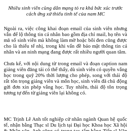
Nhiều sinh viên cùng dân mạng tỏ ra khá bức xúc trước
cách ứng xử thiếu tinh tế của nam MC
Ngoài ra, việc công khai đoạn email của sinh viên nhưng
vẫn để lộ thông tin cá nhân bao gồm địa chỉ mail, họ tên và
mã số sinh viên mà không làm mờ hoặc bôi đen cũng được
cho là thiếu tế nhị, trong khi vấn đề bảo mật thông tin cá
nhân và an ninh mạng đang được rất nhiều người quan tâm.
Chưa kể, với nội dung từ trong email và đoạn caption nam
giảng viên đăng tải có thể thấy, dù sinh viên có quyền vắng
học trong quỹ 20% thời lượng cho phép, song với thái độ
rất tôn trọng giảng viên và môn học, sinh viên đã chủ động
gửi đơn xin phép vắng học. Tuy nhiên, thái độ tôn trọng
tương tự đến từ giảng viên lại không có.
MC Trịnh Lê Anh tốt nghiệp cử nhân ngành Quan hệ quốc
tế, nhận bằng Thạc sĩ Du lịch tại Đại học Khoa học Xã hội
& Nhân văn. Anh cũng có trong tay tấm bằng Tiến sĩ Văn