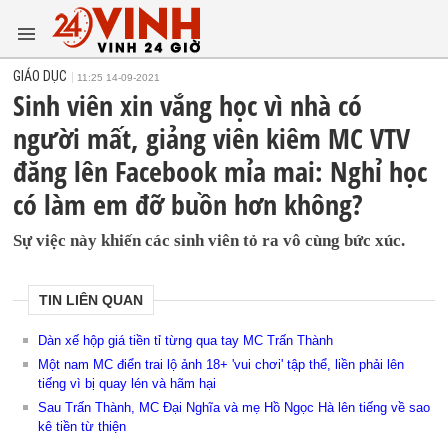
GIÁO DỤC
11:25 14-09-2021
Sinh viên xin vắng học vì nhà có
người mất, giảng viên kiêm MC VTV
đăng lên Facebook mỉa mai: Nghỉ học
có làm em đỡ buồn hơn không?
Sự việc này khiến các sinh viên tỏ ra vô cùng bức xúc.
TIN LIÊN QUAN
Dàn xế hộp giá tiền tỉ từng qua tay MC Trấn Thành
Một nam MC điển trai lộ ảnh 18+ 'vui chơi' tập thể, liền phải lên
tiếng vì bị quay lén và hãm hại
Sau Trấn Thành, MC Đại Nghĩa và mẹ Hồ Ngọc Hà lên tiếng về sao
kê tiền từ thiện