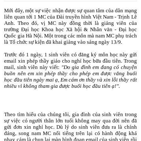
Mới đây, một sự việc nhận được sự quan tâm của dân mạng
liên quan tới 1 MC của Đài truyền hình Việt Nam - Trịnh Lê
Anh. Theo đó, vị MC này đồng thời là giảng viên của
trường Đại học Khoa học Xã hội & Nhân văn - Đại học
Quốc gia Hà Nội. Một trong các môn mà nam MC phụ trách
là Tổ chức sự kiện đã khai giảng vào sáng ngày 13/9.
Trước đó 1 ngày, 1 sinh viên có đăng ký môn học này gửi
email xin phép thầy giáo cho nghỉ học bữa đầu tiên. Trong
mail, sinh viên này viết:
"Do gia đình em đang có chuyện
buồn nên em xin phép thầy cho phép em được vắng buổi
học đầu tiên ngày mai ạ, Em cám ơn thầy và xin lỗi thầy rất
nhiều vì không tham gia được buổi học đầu tiên ạ!".
Theo tìm hiểu của chúng tôi, gia đình của sinh viên trong
sự việc có người thân lớn tuổi không may qua đời nên đã
gửi đơn xin nghỉ học. Dù lý do sinh viên đưa ra là chính
đáng, song nam MC nổi tiếng trên lại có hành động khá
nhạy cảm là chụp lại màn hình đoạn email của sinh viên rồi