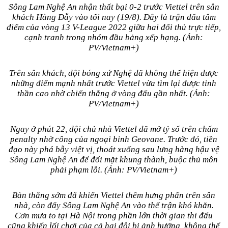
Sông Lam Nghệ An nhận thất bại 0-2 trước Viettel trên sân
khách Hàng Đẫy vào tối nay (19/8). Đây là trận đấu tâm
điểm của vòng 13 V-League 2022 giữa hai đối thủ trực tiếp,
cạnh tranh trong nhóm đầu bảng xếp hạng. (Ảnh:
PV/Vietnam+)
Trên sân khách, đội bóng xứ Nghệ đã không thể hiện được
những điểm mạnh nhất trước Viettel vừa tìm lại được tinh
thần cao nhờ chiến thắng ở vòng đấu gần nhất. (Ảnh:
PV/Vietnam+)
Ngay ở phút 22, đội chủ nhà Viettel đã mở tỷ số trên chấm
penalty nhờ công của ngoại binh Geovane. Trước đó, tiền
đạo này phá bẫy việt vị, thoát xuống sau lưng hàng hậu vệ
Sông Lam Nghệ An để đối mặt khung thành, buộc thủ môn
phải phạm lỗi. (Ảnh: PV/Vietnam+)
Bàn thắng sớm đã khiến Viettel thêm hưng phấn trên sân
nhà, còn đẩy Sông Lam Nghệ An vào thế trận khó khăn.
Cơn mưa to tại Hà Nội trong phần lớn thời gian thi đấu
cũng khiến lối chơi của cả hai đội bị ảnh hưởng, không thể