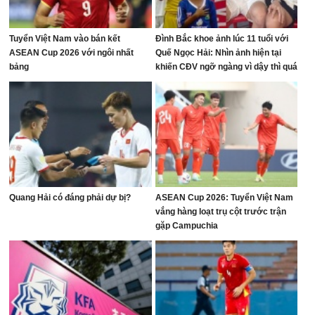
Tuyển Việt Nam vào bán kết
Đình Bắc khoe ảnh lúc 11 tuổi với
ASEAN Cup 2026 với ngôi nhất
Quế Ngọc Hải: Nhìn ảnh hiện tại
bảng
khiến CĐV ngỡ ngàng vì dậy thì quá
thành công
Quang Hải có đáng phải dự bị?
ASEAN Cup 2026: Tuyển Việt Nam
vắng hàng loạt trụ cột trước trận
gặp Campuchia