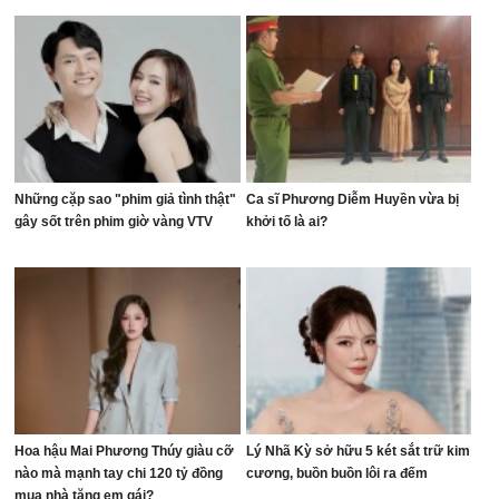
mét vuông
Những cặp sao "phim giả tình thật"
Ca sĩ Phương Diễm Huyền vừa bị
gây sốt trên phim giờ vàng VTV
khởi tố là ai?
Hoa hậu Mai Phương Thúy giàu cỡ
Lý Nhã Kỳ sở hữu 5 két sắt trữ kim
nào mà mạnh tay chi 120 tỷ đồng
cương, buồn buồn lôi ra đếm
mua nhà tặng em gái?