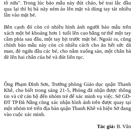
tô nữa". Trong lúc bảo mẫu này đút cháo, bé trai lắc đầu
qua lại thì bị bà này ném áo lên mặt và dùng tay tát nhiều
lần vào mặt bé.
Bên cạnh đó còn có nhiều hình ảnh người bảo mẫu trên
xách một bé khoảng hơn 1 tuổi lên cao bằng tư thế một tay
cầm phía sau đầu, một tay bịt trước mặt bé. Ngoài ra, cũng
chính bảo mẫu này còn có nhiều cách cho ăn hết sức dã
man, đè ngửa đầu các bé, cho nằm xuống sàn, một chân bà
đè lên hai chân của bé và đút liên tục.
Ông Phạm Đình Sơn, Trưởng phòng Giáo dục quận Thanh
Khê, cho biết trong sáng 21-5, Phòng đã nhận được thông
tin và cử cán bộ đến nhóm trẻ để xác minh vụ việc. Sở GD-
ĐT TP Đà Nẵng cũng xác nhận hình ảnh trên được quay tại
một nhóm trẻ trên địa bàn quận Thanh Khê và hiện Sở đang
vào cuộc xác minh.
Tác giả:
B. Vân