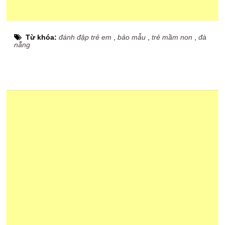
Từ khóa:
đánh đập trẻ em
,
bảo mẫu
,
trẻ mầm non
,
đà
nẵng