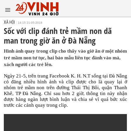
XÃ HỘI
14:15 21-05-2018
Sốc với clip đánh trẻ mầm non dã
man trong giờ ăn ở Đà Nẵng
Hình ảnh quay trong clip cho thấy vào giờ ăn ở một nhóm
trẻ mầm non tư tục, hai bảo mẫu liên tục đánh vào má,
xách người các trẻ lên.
Ngày 21-5, trên trang Facebook K. H. N.T sống tại Đà Nẵng
có đăng nhiều hình ảnh và clip được cho là quay lại ở
nhóm trẻ mầm non trên đường Thái Thị Bôi, quận Thanh
Khê, TP Đà Nẵng. Chỉ sau hơn 2 giờ, thông tin này nhận
được hàng ngàn lượt bình luận và chia sẻ vì quá bức xúc
trước các cảnh quay trong clip.