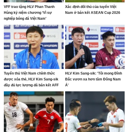
VFF trao tặng HLV Phan Thanh
Xác định đối thủ của tuyển Việt
Hùng kỷ niệm chương ‘Vì sự
Nam ở bán kết ASEAN Cup 2026
nghiệp bóng đá Việt Nam’
Tuyển thủ Việt Nam chính thức
HLV Kim Sang-sik: 'Tôi mong Đình
được xóa thẻ, HLV Kim Sang-sik
Bắc vươn xa hơn tầm Đông Nam
đầy đủ lực lượng đá bán kết AFF
Á'
Cup