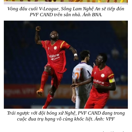
Vòng đấu cuối V-League, Sông Lam Nghệ An sẽ tiếp đón
PVF CAND trên sân nhà. Ảnh BNA.
Trái ngược với đội bóng xứ Nghệ, PVF CAND đang trong
cuộc đua trụ hạng vô cùng khốc liệt. Ảnh: VPF