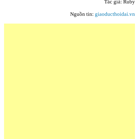
Tác giả: Ruby
Nguồn tin:
giaoducthoidai.vn