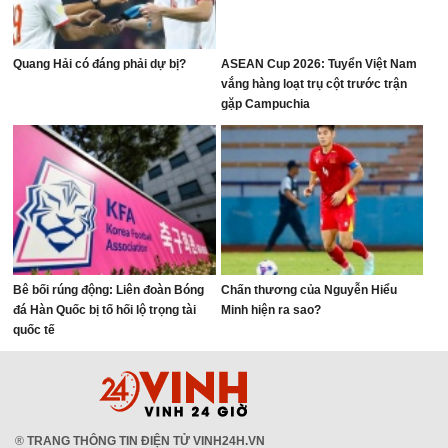
Quang Hải có đáng phải dự bị?
ASEAN Cup 2026: Tuyển Việt Nam
vắng hàng loạt trụ cột trước trận
gặp Campuchia
Bê bối rúng động: Liên đoàn Bóng
Chấn thương của Nguyễn Hiểu
đá Hàn Quốc bị tố hối lộ trọng tài
Minh hiện ra sao?
quốc tế
®
TRANG THÔNG TIN ĐIỆN TỬ VINH24H.VN