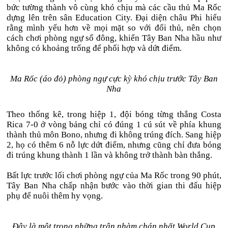
bức tường thành vô cùng khó chịu mà các cầu thủ Ma Rốc
dựng lên trên sân Education City. Đại diện châu Phi hiểu
rằng mình yếu hơn về mọi mặt so với đối thủ, nên chọn
cách chơi phòng ngự số đông, khiến Tây Ban Nha hầu như
không có khoảng trống để phối hợp và dứt điểm.
Ma Rốc (áo đỏ) phòng ngự cực kỳ khó chịu trước Tây Ban
Nha
Theo thống kê, trong hiệp 1, đội bóng từng thắng Costa
Rica 7-0 ở vòng bảng chỉ có đúng 1 cú sút về phía khung
thành thủ môn Bono, nhưng đi không trúng đích. Sang hiệp
2, họ có thêm 6 nỗ lực dứt điểm, nhưng cũng chỉ đưa bóng
đi trúng khung thành 1 lần và không trở thành bàn thắng.
Bất lực trước lối chơi phòng ngự của Ma Rốc trong 90 phút,
Tây Ban Nha chấp nhận bước vào thời gian thi đấu hiệp
phụ để nuôi thêm hy vọng.
Đây là một trong những trận nhàm chán nhất World Cup