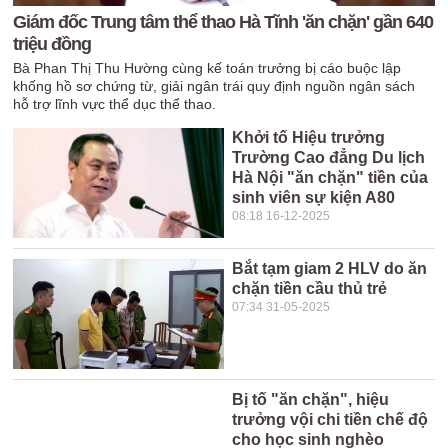
Giám đốc Trung tâm thể thao Hà Tĩnh 'ăn chặn' gần 640
triệu đồng
Bà Phan Thị Thu Hường cùng kế toán trưởng bị cáo buộc lập
khống hồ sơ chứng từ, giải ngân trái quy định nguồn ngân sách
hỗ trợ lĩnh vực thể dục thể thao.
Khởi tố Hiệu trưởng
Trường Cao đẳng Du lịch
Hà Nội "ăn chặn" tiền của
sinh viên sự kiện A80
08:18 16-12-2025
Bắt tạm giam 2 HLV do ăn
chặn tiền cầu thủ trẻ
07:34 31-05-2025
Bị tố "ăn chặn", hiệu
trưởng vội chi tiền chế độ
cho học sinh nghèo