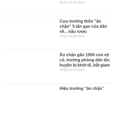
09:51 15-10-2022
Cựu trưởng thôn "ăn
chặn" 5 tấn gạo của dân
về... nấu rượu
10:19 19-09-2022
Ăn chặn gần 1000 con vịt
cỏ, trưởng phòng dân tộc
huyện bị khởi tố, bắt giam
19:09 22-07-2021
Hiệu trưởng “ăn chặn”
hàng nghìn hộp sữa của
học sinh tiểu học
15:52 27-08-2019