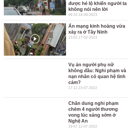
được hé lộ khiến người ta
không nói nên lời
09:33 18-09-2023
Án mạng kinh hoàng vừa
xảy ra ở Tây Ninh
15:02 17-02-2023
Vụ án người phụ nữ
không đầu: Nghi phạm và
nạn nhân có quan hệ tình
cảm?
17:12 23-07-2022
Chân dung nghi phạm
chém 4 người thương
vong lúc sáng sớm ở
Nghệ An
19:47 12-07-2022