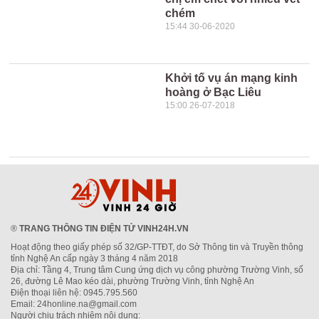
chém
15:44 30-06-2020
Khởi tố vụ án mạng kinh
hoàng ở Bạc Liêu
15:00 26-07-2018
®
TRANG THÔNG TIN ĐIỆN TỬ VINH24H.VN
Hoạt động theo giấy phép số 32/GP-TTĐT, do Sở Thông tin và Truyền thông
tỉnh Nghệ An cấp ngày 3 tháng 4 năm 2018
Địa chỉ: Tầng 4, Trung tâm Cung ứng dịch vụ công phường Trường Vinh, số
26, đường Lê Mao kéo dài, phường Trường Vinh, tỉnh Nghệ An
Điện thoại liên hệ: 0945.795.560
Email: 24honline.na@gmail.com
Người chịu trách nhiệm nội dung: