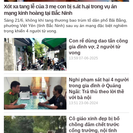
Xót xa tang lễ của 3 mẹ con bị s.át h.ại trong vụ án
mạng kinh hoàng tại Bắc Ninh
Sáng 21/6, không khí tang thương bao trùm tổ dân phố Bãi Bằng,
phường Việt Yên (tỉnh Bắc Ninh) sau vụ án mạng đặc biệt nghiêm
trọng khiến 4 người tử vong.
Con rể dùng dao tấn công
gia đình vợ, 2 người tử
vong
13:59 07-06-2025
Nghi phạm sát hại 4 người
trong gia đình ở Quảng
Ngãi: Trả thù theo lời thề
với bà nội
13:51 23-06-2024
Cô giáo xinh đẹp bị bố
chồng đâm chết trước
cổng trường, nội tình