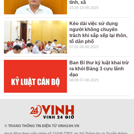
tỉnh, xã
15:26 10-06-2025
Kéo dài việc sử dụng
người không chuyên
trách khi sắp xếp lại thôn,
tổ dân phố
07:02 08-06-2025
Ban Bí thư kỷ luật khai trừ
ra khỏi Đảng 3 cựu lãnh
đạo
08:09 07-06-2025
®
TRANG THÔNG TIN ĐIỆN TỬ VINH24H.VN
Hoạt động theo giấy phép số 32/GP-TTĐT, do Sở Thông tin và Truyền thông