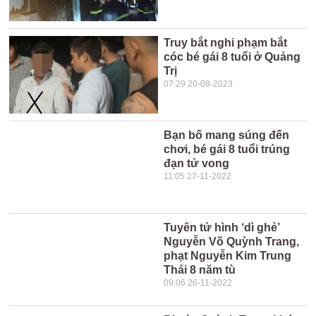
Truy bắt nghi phạm bắt
cóc bé gái 8 tuổi ở Quảng
Trị
07:29 20-08-2023
Bạn bố mang súng đến
chơi, bé gái 8 tuổi trúng
đạn tử vong
11:05 27-11-2022
Tuyên tử hình ‘dì ghẻ’
Nguyễn Võ Quỳnh Trang,
phạt Nguyễn Kim Trung
Thái 8 năm tù
09:06 26-11-2022