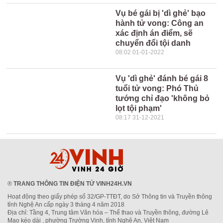
Vụ bé gái bị 'dì ghẻ' bạo
hành tử vong: Công an
xác định án điểm, sẽ
chuyển đổi tội danh
08:02 01-01-2022
Vụ 'dì ghẻ' đánh bé gái 8
tuổi tử vong: Phó Thủ
tướng chỉ đạo 'không bỏ
lọt tội phạm'
08:17 31-12-2021
®
TRANG THÔNG TIN ĐIỆN TỬ VINH24H.VN
Hoạt động theo giấy phép số 32/GP-TTĐT, do Sở Thông tin và Truyền thông
tỉnh Nghệ An cấp ngày 3 tháng 4 năm 2018
Địa chỉ: Tầng 4, Trung tâm Văn hóa – Thể thao và Truyền thông, đường Lê
Mao kéo dài , phường Trường Vinh, tỉnh Nghệ An, Việt Nam