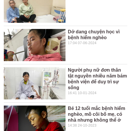
Dở dang chuyện học vì
bệnh hiểm nghèo
17:04 07-06-2024
Người phụ nữ đơn thân
tật nguyền nhiều năm bám
bệnh viện để duy trì sự
sống
16:41 10-01-2024
Bé 12 tuổi mắc bệnh hiểm
nghèo, mồ côi bố mẹ, có
nhà nhưng không thể ở
14:38 24-10-2023