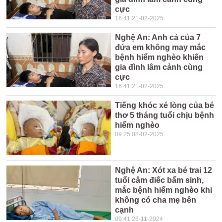
cực
16:41 21-02-2025
Nghệ An: Anh cả của 7
đứa em không may mắc
bệnh hiểm nghèo khiến
gia đình lâm cảnh cùng
cực
16:41 21-02-2025
Tiếng khóc xé lòng của bé
thơ 5 tháng tuổi chịu bệnh
hiểm nghèo
09:25 08-02-2025
Nghệ An: Xót xa bé trai 12
tuổi câm điếc bẩm sinh,
mắc bệnh hiểm nghèo khi
không có cha mẹ bên
cạnh
09:41 26-11-2024