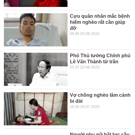
Cựu quân nhân mắc bệnh
hiểm nghèo rất cần giúp
đỡ
09:36 20-09-2023
Phó Thủ tướng Chính phủ
Lê Văn Thành từ trần
22:37 22-08-2023
Vợ chồng nghèo lâm cảnh
bi đát
16:26 18-07-2023
Người phụ nữ bất lực cầu