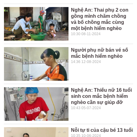
Nghệ An: Thai phụ 2 con
gồng mình chăm chồng
và bố chồng mắc cùng
một bệnh hiểm nghèo
10:30 08-11-2024
Người phụ nữ bán vé số
mắc bệnh hiểm nghèo
14:36 12-08-2024
Nghệ An: Thiếu nữ 16 tuổi
sinh con mắc bệnh hiểm
nghèo cần sự giúp đỡ
10:43 05-07-2024
Nỗi tự ti của cậu bé 13 tuổi
10:35 10-06-2024