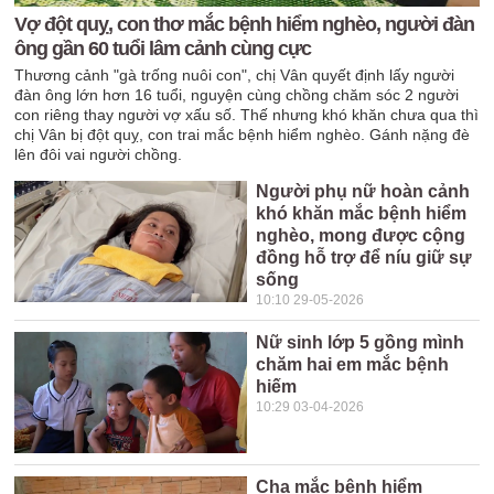
Vợ đột quỵ, con thơ mắc bệnh hiểm nghèo, người đàn
ông gần 60 tuổi lâm cảnh cùng cực
Thương cảnh "gà trống nuôi con", chị Vân quyết định lấy người
đàn ông lớn hơn 16 tuổi, nguyện cùng chồng chăm sóc 2 người
con riêng thay người vợ xấu số. Thế nhưng khó khăn chưa qua thì
chị Vân bị đột quỵ, con trai mắc bệnh hiểm nghèo. Gánh nặng đè
lên đôi vai người chồng.
Người phụ nữ hoàn cảnh
khó khăn mắc bệnh hiểm
nghèo, mong được cộng
đồng hỗ trợ để níu giữ sự
sống
10:10 29-05-2026
Nữ sinh lớp 5 gồng mình
chăm hai em mắc bệnh
hiếm
10:29 03-04-2026
Cha mắc bệnh hiểm