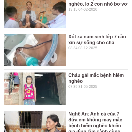
nghèo, lo 2 con nhỏ bơ vơ
13:15 04-02-2026
Xót xa nam sinh lớp 7 cầu
xin sự sống cho cha
08:34 08-12-2025
Cháu gái mắc bệnh hiểm
nghèo
07:39 31-05-2025
Nghệ An: Anh cả của 7
đứa em không may mắc
bệnh hiểm nghèo khiến
gia đình lâm cảnh cùng