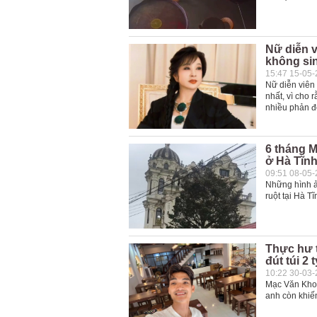
Nữ diễn v
không sin
15:47 15-05
Nữ diễn viên 
nhất, vì cho 
nhiều phản đố
6 tháng M
ở Hà Tĩn
09:51 08-05
Những hình ả
ruột tại Hà T
Thực hư t
đút túi 2
10:22 30-03
Mạc Văn Khoa
anh còn khiế