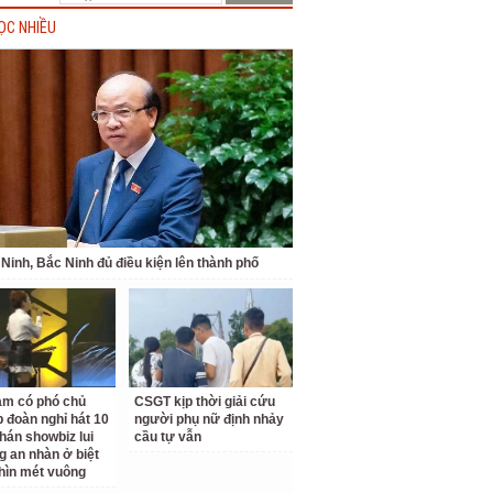
ỌC NHIỀU
Ninh, Bắc Ninh đủ điều kiện lên thành phố
am có phó chủ
CSGT kịp thời giải cứu
p đoàn nghỉ hát 10
người phụ nữ định nhảy
hán showbiz lui
cầu tự vẫn
g an nhàn ở biệt
hìn mét vuông