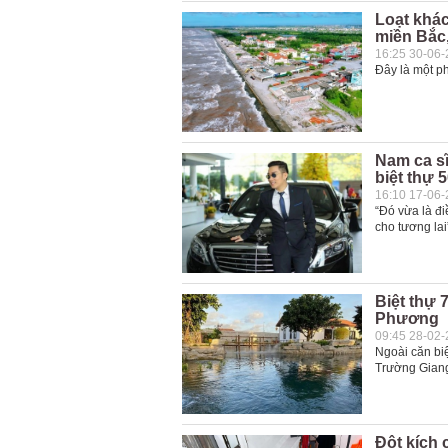
Loạt khác
miền Bắc,
16:25 30-06
Đây là một ph
Nam ca sĩ
biệt thự 5
16:10 17-06
“Đó vừa là đi
cho tương lai
Biệt thự 
Phương
09:45 28-02
Ngoài căn bi
Trường Giang
Đột kích 