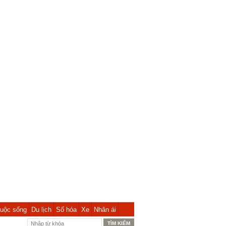
uộc sống
Du lịch
Số hóa
Xe
Nhân ái