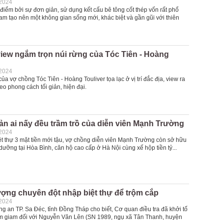
-2024
điểm bởi sự đơn giản, sử dụng kết cấu bê tông cốt thép vốn rất phổ
am tạo nên một không gian sống mới, khác biệt và gần gũi với thiên
view ngắm trọn núi rừng của Tóc Tiên - Hoàng
-2024
của vợ chồng Tóc Tiên - Hoàng Touliver tọa lạc ở vị trí đắc địa, view ra
heo phong cách tối giản, hiện đại.
sản ai nấy đều trầm trồ của diễn viên Mạnh Trường
-2024
ệt thự 3 mặt tiền mới tậu, vợ chồng diễn viên Mạnh Trường còn sở hữu
 dưỡng tại Hòa Bình, căn hộ cao cấp ở Hà Nội cùng xế hộp tiền tỷ...
ượng chuyên đột nhập biệt thự để trộm cắp
-2024
g an TP. Sa Đéc, tỉnh Đồng Tháp cho biết, Cơ quan điều tra đã khởi tố
tạm giam đối với Nguyễn Văn Lên (SN 1989, ngụ xã Tân Thanh, huyện