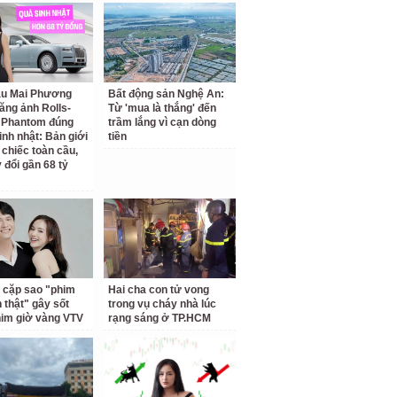
ậu Mai Phương
Bất động sản Nghệ An:
ăng ảnh Rolls-
Từ 'mua là thắng' đến
 Phantom đúng
trầm lắng vì cạn dòng
inh nhật: Bản giới
tiền
 chiếc toàn cầu,
 đổi gần 68 tỷ
 cặp sao "phim
Hai cha con tử vong
h thật" gây sốt
trong vụ cháy nhà lúc
him giờ vàng VTV
rạng sáng ở TP.HCM