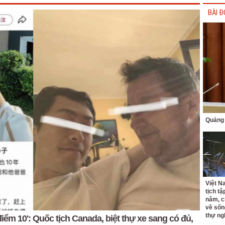
BÀI Đ
Quảng 
Việt N
tịch tậ
năm, c
về sốn
thự ng
điểm 10': Quốc tịch Canada, biệt thự xe sang có đủ,