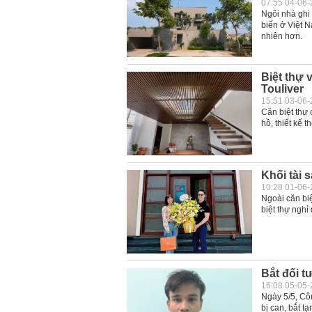
07:55 04-06
Ngôi nhà ghi 
biến ở Việt N
nhiên hơn.
Biệt thự 
Touliver
15:51 03-06
Căn biệt thự 
hồ, thiết kế t
Khối tài 
10:28 01-06
Ngoài căn bi
biệt thự nghỉ
Bắt đối t
16:08 05-05
Ngày 5/5, Côn
bị can, bắt 