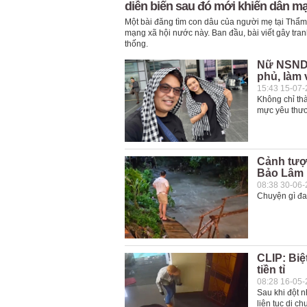
diễn biến sau đó mới khiến dân 
Một bài đăng tìm con dâu của người mẹ tại Thẩm
mạng xã hội nước này. Ban đầu, bài viết gây tra
thống.
Nữ NSND 4
phủ, làm 
15:43 15-07
Không chỉ th
mực yêu thư
Cảnh tượ
Bảo Lâm
08:38 30-06
Chuyện gì đa
CLIP: Biệ
tiền tỉ
08:28 16-05
Sau khi đột n
liên tục di c