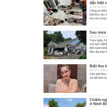
đặc biệt 
11:10 22-10-
Công an Đồng
biệt thự ven 
truy nã cùng 
Sau mưa l
14:11 24-07-
Trưa ngày 24/
chủ tịch UBN
tiến hành kh
trên địa bàn b
Biệt thự 
09:17 21-06
Căn biệt thự
chi tiết bên 
Chiêm ng
ở Ninh B