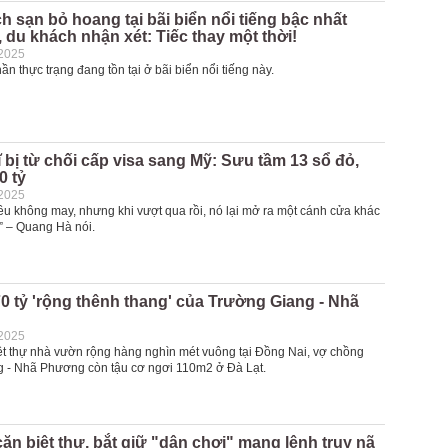
h sạn bỏ hoang tại bãi biển nổi tiếng bậc nhất
 du khách nhận xét: Tiếc thay một thời!
-2025
ần thực trạng đang tồn tại ở bãi biển nổi tiếng này.
 bị từ chối cấp visa sang Mỹ: Sưu tầm 13 sổ đỏ,
0 tỷ
-2025
ều không may, nhưng khi vượt qua rồi, nó lại mở ra một cánh cửa khác
” – Quang Hà nói.
70 tỷ 'rộng thênh thang' của Trường Giang - Nhã
-2025
ệt thự nhà vườn rộng hàng nghìn mét vuông tại Đồng Nai, vợ chồng
 - Nhã Phương còn tậu cơ ngơi 110m2 ở Đà Lạt.
căn biệt thự, bắt giữ "dân chơi" mang lệnh truy nã