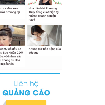
m xe đầu kéo,
Hoa hậu Mai Phương
ười tử vong tại
Thúy từng xuất hiện tại
những doanh nghiệp
nào?
ream, 'cô dâu 62
Khung giờ báo động của
Thu Sao khiến CDM
đột quỵ
ửa với nhan sắc
ại, chồng cũ Hoa
bị réo tên