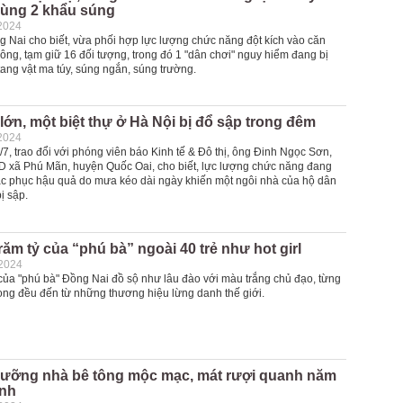
cùng 2 khẩu súng
2024
 Nai cho biết, vừa phối hợp lực lượng chức năng đột kích vào căn
sông, tạm giữ 16 đối tượng, trong đó 1 "dân chơi" nguy hiểm đang bị
tang vật ma túy, súng ngắn, súng trường.
ớn, một biệt thự ở Hà Nội bị đổ sập trong đêm
2024
7, trao đổi với phóng viên báo Kinh tế & Đô thị, ông Đinh Ngọc Sơn,
D xã Phú Mãn, huyện Quốc Oai, cho biết, lực lượng chức năng đang
ắc phục hậu quả do mưa kéo dài ngày khiến một ngôi nhà của hộ dân
ị sập.
trăm tỷ của “phú bà” ngoài 40 trẻ như hot girl
-2024
 của "phú bà" Đồng Nai đồ sộ như lâu đào với màu trắng chủ đạo, từng
trong đều đến từ những thương hiệu lừng danh thế giới.
ưỡng nhà bê tông mộc mạc, mát rượi quanh năm
ình