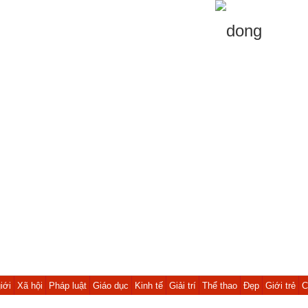
iới
Xã hội
Pháp luật
Giáo dục
Kinh tế
Giải trí
Thể thao
Đẹp
Giới trẻ
C