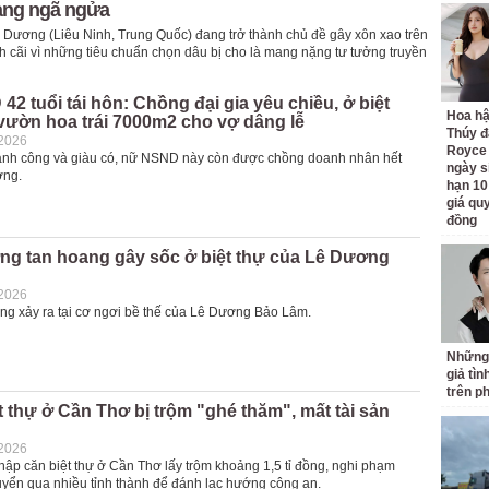
mạng ngã ngửa
 Dương (Liêu Ninh, Trung Quốc) đang trở thành chủ đề gây xôn xao trên
nh cãi vì những tiêu chuẩn chọn dâu bị cho là mang nặng tư tưởng truyền
2 tuổi tái hôn: Chồng đại gia yêu chiều, ở biệt
Hoa h
vườn hoa trái 7000m2 cho vợ dâng lễ
Thúy đ
-2026
Royce
ành công và giàu có, nữ NSND này còn được chồng doanh nhân hết
ngày s
ơng.
hạn 10
giá quy
đồng
ng tan hoang gây sốc ở biệt thự của Lê Dương
-2026
ng xảy ra tại cơ ngơi bề thế của Lê Dương Bảo Lâm.
Những
giả tìn
trên p
t thự ở Cần Thơ bị trộm "ghé thăm", mất tài sản
-2026
hập căn biệt thự ở Cần Thơ lấy trộm khoảng 1,5 tỉ đồng, nghi phạm
huyển qua nhiều tỉnh thành để đánh lạc hướng công an.