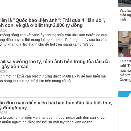
Va chạ
một ng
iên là "Quốc bảo điện ảnh": Trải qua 4 "lần đò",
chỗ
h con, về già ở biệt thự 2.000 tỷ đồng
-2026
không đồng tình với việc lấy "chung thủy trọn đời" làm thước đo duy
rằng điều này có thể mang lại sự đau khổ. Phát ngôn này của bà vấp
i từ khán giả, trở thành chủ đề hot trên mạng xã hội Weibo.
ailisa vướng lao lý, hình ảnh bên trong tòa lâu đài
Livest
tuổi' 
h gây xôn xao
ngã ng
-2026
hiện t
nh mới nhất về căn biệt thự từng được Mailisa xây để báo hiếu mẹ
Cương 
ĩnh đang thu hút sự chú ý lớn trên mạng xã hội.
in đồn nam diễn viên hài bán bún đậu tậu biệt thự,
 tỷ đồng/ngày
-2026
 là gương mặt diễn viên hài quen thuộc, ngoài ánh đèn sân khấu,
n nhiều người ngưỡng mộ bởi sự mát tay trong kinh doanh.