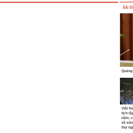
BÀI Đ
Quảng 
Việt N
tịch tậ
năm, c
về sốn
thự ng