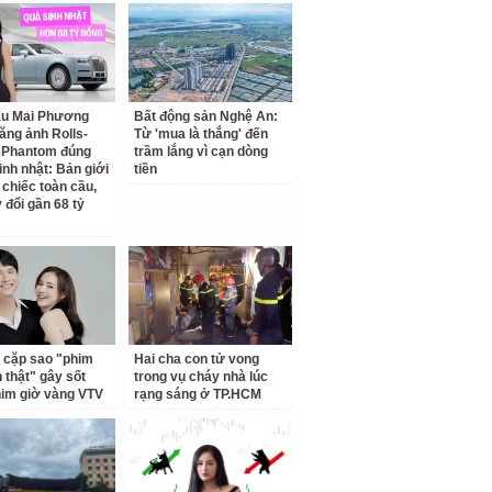
ậu Mai Phương
Bất động sản Nghệ An:
ăng ảnh Rolls-
Từ 'mua là thắng' đến
 Phantom đúng
trầm lắng vì cạn dòng
inh nhật: Bản giới
tiền
 chiếc toàn cầu,
 đổi gần 68 tỷ
 cặp sao "phim
Hai cha con tử vong
h thật" gây sốt
trong vụ cháy nhà lúc
him giờ vàng VTV
rạng sáng ở TP.HCM