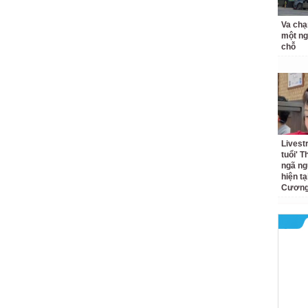
Va chạ
một ng
chỗ
Livest
tuổi' 
ngã ng
hiện t
Cương 