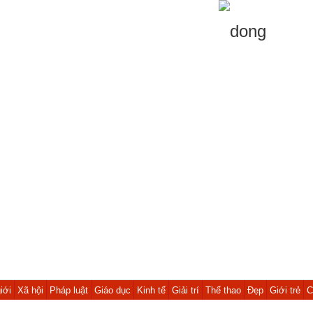
iới
Xã hội
Pháp luật
Giáo dục
Kinh tế
Giải trí
Thể thao
Đẹp
Giới trẻ
C