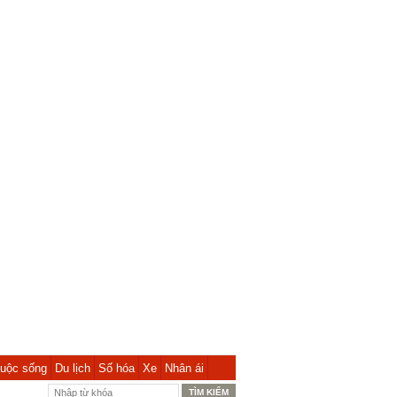
uộc sống
Du lịch
Số hóa
Xe
Nhân ái