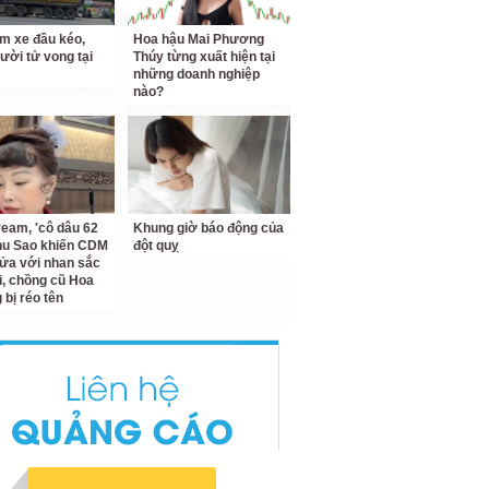
m xe đầu kéo,
Hoa hậu Mai Phương
ười tử vong tại
Thúy từng xuất hiện tại
những doanh nghiệp
nào?
ream, 'cô dâu 62
Khung giờ báo động của
Thu Sao khiến CDM
đột quỵ
ửa với nhan sắc
ại, chồng cũ Hoa
bị réo tên