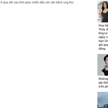
Cô qua đời sau thời gian chiến đấu với căn bệnh ung thư.
Hoa h
Thúy đ
Royce
ngày s
hạn 10
giá quy
đồng
Những
giả tìn
trên p