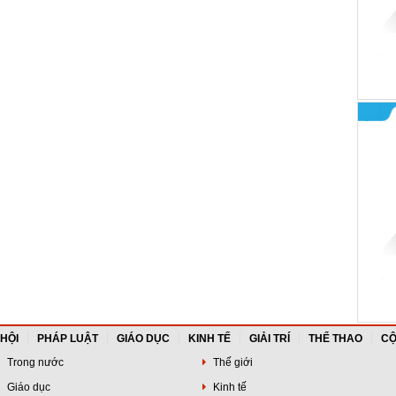
 HỘI
PHÁP LUẬT
GIÁO DỤC
KINH TẾ
GIẢI TRÍ
THỂ THAO
CỘ
Trong nước
Thế giới
Giáo dục
Kinh tế