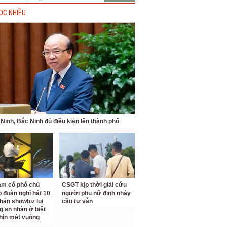
ỌC NHIỀU
Ninh, Bắc Ninh đủ điều kiện lên thành phố
am có phó chủ
CSGT kịp thời giải cứu
p đoàn nghỉ hát 10
người phụ nữ định nhảy
hán showbiz lui
cầu tự vẫn
g an nhàn ở biệt
hìn mét vuông