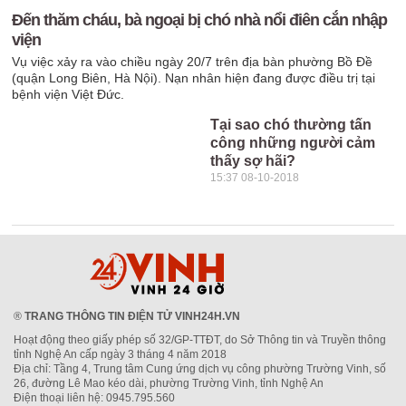
Đến thăm cháu, bà ngoại bị chó nhà nổi điên cắn nhập
viện
Vụ việc xảy ra vào chiều ngày 20/7 trên địa bàn phường Bồ Đề
(quận Long Biên, Hà Nội). Nạn nhân hiện đang được điều trị tại
bệnh viện Việt Đức.
Tại sao chó thường tấn
công những người cảm
thấy sợ hãi?
15:37 08-10-2018
®
TRANG THÔNG TIN ĐIỆN TỬ VINH24H.VN
Hoạt động theo giấy phép số 32/GP-TTĐT, do Sở Thông tin và Truyền thông
tỉnh Nghệ An cấp ngày 3 tháng 4 năm 2018
Địa chỉ: Tầng 4, Trung tâm Cung ứng dịch vụ công phường Trường Vinh, số
26, đường Lê Mao kéo dài, phường Trường Vinh, tỉnh Nghệ An
Điện thoại liên hệ: 0945.795.560