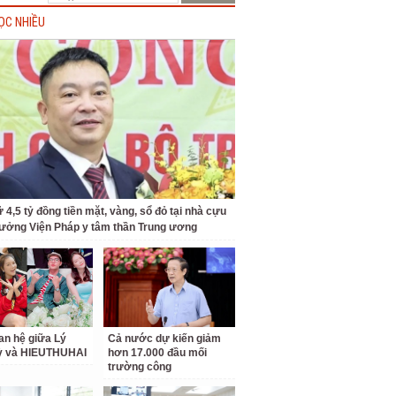
ỌC NHIỀU
 4,5 tỷ đồng tiền mặt, vàng, sổ đỏ tại nhà cựu
rưởng Viện Pháp y tâm thần Trung ương
an hệ giữa Lý
Cả nước dự kiến giảm
ỳ và HIEUTHUHAI
hơn 17.000 đầu mối
trường công