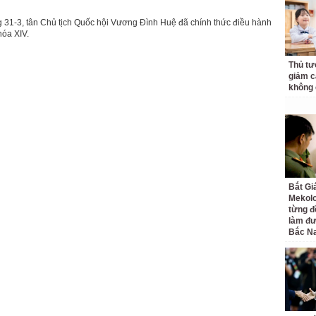
 31-3, tân Chủ tịch Quốc hội Vương Đình Huệ đã chính thức điều hành
hóa XIV.
Thủ tư
giảm cá
không 
Bắt Gi
Mekolo
từng đ
làm đư
Bắc N