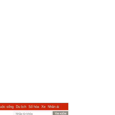
uộc sống
Du lịch
Số hóa
Xe
Nhân ái