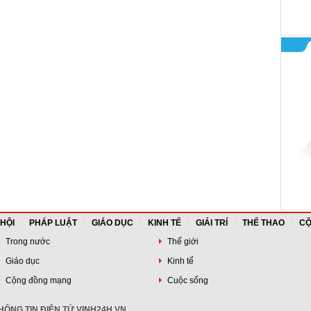
 HỘI
PHÁP LUẬT
GIÁO DỤC
KINH TẾ
GIẢI TRÍ
THỂ THAO
CỘ
Trong nước
Thế giới
Giáo dục
Kinh tế
Cộng đồng mạng
Cuộc sống
ÔNG TIN ĐIỆN TỬ VINH24H.VN