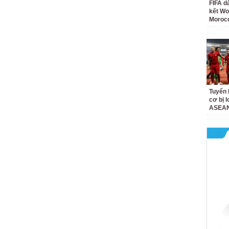
FIFA d
kết Wo
Moroc
Tuyển 
cơ bị 
ASEAN