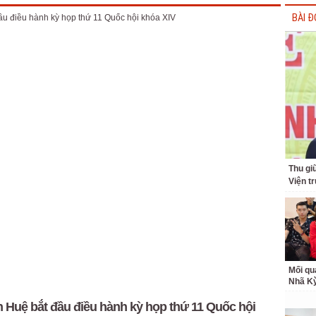
BÀI Đ
Thu giữ
Viện t
Mối qu
Nhã K
 Huệ bắt đầu điều hành kỳ họp thứ 11 Quốc hội