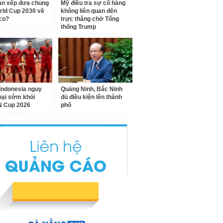
àn xếp đưa chung
Mỹ điều tra sự cố hàng
rld Cup 2030 về
không liên quan đến
co?
trực thăng chở Tổng
thống Trump
Indonesia nguy
Quảng Ninh, Bắc Ninh
loại sớm khỏi
đủ điều kiện lên thành
 Cup 2026
phố