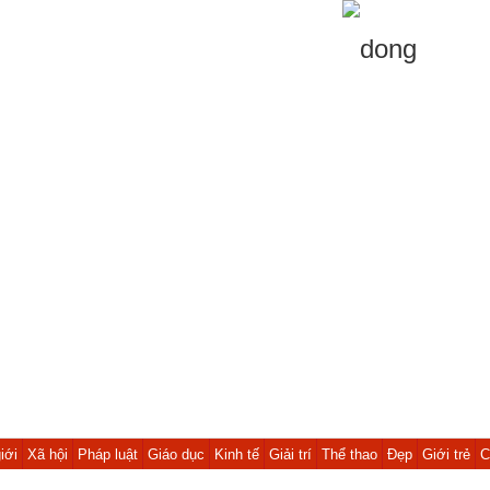
iới
Xã hội
Pháp luật
Giáo dục
Kinh tế
Giải trí
Thể thao
Đẹp
Giới trẻ
C