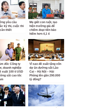
ớng yêu cầu
Mẹ giết con ruột, tạo
c kỳ thi, cuộc thi
hiện trường giả để
cần thiết
chiếm đoạt tiền bảo
hiểm hơn 4,1 tỉ
ám đốc Công ty
Vì sao đề xuất tăng vốn
r, doanh nghiệp
dự án đường sắt Lào
ề xuất 100 tỉ USD
Cai – Hà Nội – Hải
ờng sắt cao tốc
Phòng lên gần 290.000
am
tỷ đồng?