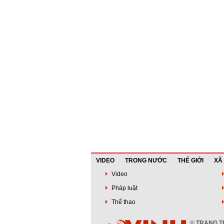
VIDEO
TRONG NƯỚC
THẾ GIỚI
XÃ
Video
Pháp luật
Thể thao
®
TRANG TH