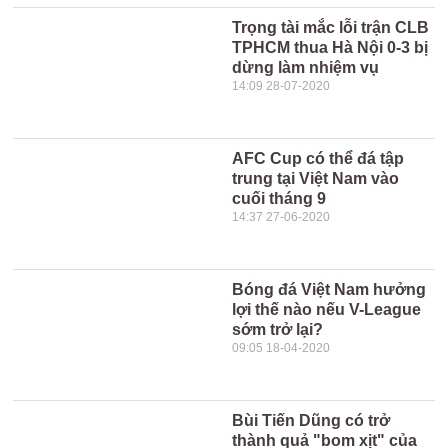
Trọng tài mắc lỗi trận CLB
TPHCM thua Hà Nội 0-3 bị
dừng làm nhiệm vụ
14:09 28-07-2020
AFC Cup có thể đá tập
trung tại Việt Nam vào
cuối tháng 9
14:37 27-06-2020
Bóng đá Việt Nam hưởng
lợi thế nào nếu V-League
sớm trở lại?
09:05 18-04-2020
Bùi Tiến Dũng có trở
thành quả "bom xịt" của