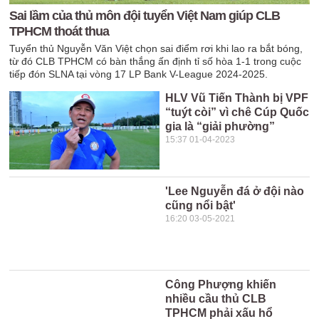
Sai lầm của thủ môn đội tuyển Việt Nam giúp CLB
TPHCM thoát thua
Tuyển thủ Nguyễn Văn Việt chọn sai điểm rơi khi lao ra bắt bóng,
từ đó CLB TPHCM có bàn thắng ấn định tỉ số hòa 1-1 trong cuộc
tiếp đón SLNA tại vòng 17 LP Bank V-League 2024-2025.
HLV Vũ Tiến Thành bị VPF
“tuýt còi” vì chê Cúp Quốc
gia là “giải phường”
15:37 01-04-2023
'Lee Nguyễn đá ở đội nào
cũng nổi bật'
16:20 03-05-2021
Công Phượng khiến
nhiều cầu thủ CLB
TPHCM phải xấu hổ