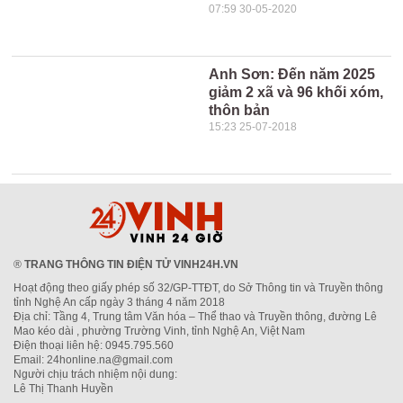
07:59 30-05-2020
Anh Sơn: Đến năm 2025
giảm 2 xã và 96 khối xóm,
thôn bản
15:23 25-07-2018
®
TRANG THÔNG TIN ĐIỆN TỬ VINH24H.VN
Hoạt động theo giấy phép số 32/GP-TTĐT, do Sở Thông tin và Truyền thông
tỉnh Nghệ An cấp ngày 3 tháng 4 năm 2018
Địa chỉ: Tầng 4, Trung tâm Văn hóa – Thể thao và Truyền thông, đường Lê
Mao kéo dài , phường Trường Vinh, tỉnh Nghệ An, Việt Nam
Điện thoại liên hệ: 0945.795.560
Email: 24honline.na@gmail.com
Người chịu trách nhiệm nội dung:
Lê Thị Thanh Huyền