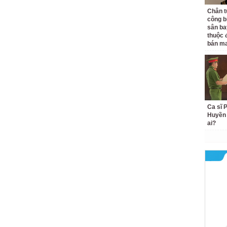
Chân t
công bị
sân ba
thuộc 
bán ma
Ca sĩ
Huyền 
ai?