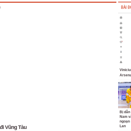
BÀI Đ
Vinici
Arsena
Bị dẫn 
Nam v
ngoạn 
Lan
đi Vũng Tàu