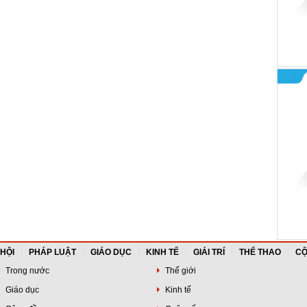
 HỘI
PHÁP LUẬT
GIÁO DỤC
KINH TẾ
GIẢI TRÍ
THỂ THAO
CỘ
Trong nước
Thế giới
Giáo dục
Kinh tế