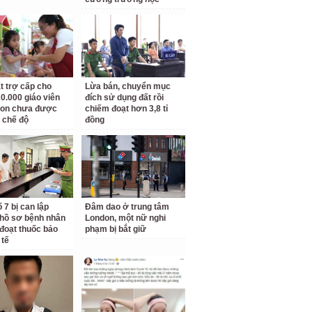
t trợ cấp cho
Lừa bán, chuyển mục
0.000 giáo viên
đích sử dụng đất rồi
on chưa được
chiếm đoạt hơn 3,8 tỉ
 chế độ
đồng
 7 bị can lập
Đâm dao ở trung tâm
hồ sơ bệnh nhân
London, một nữ nghi
đoạt thuốc bảo
phạm bị bắt giữ
 tế