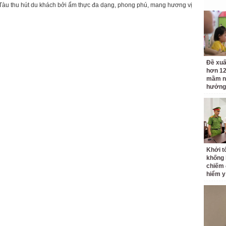
Tàu thu hút du khách bởi ẩm thực đa dạng, phong phú, mang hương vị
Đề xuấ
hơn 12
mầm n
hưởng
Khởi tố
khống 
chiếm 
hiểm y