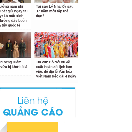
ướng nam phi
Tại sao Lý Nhã Kỳ sau
 bắt giữ ngay tại
37 năm mới tập thể
y: Là mắt xích
dục?
đường dây buôn
 túy quốc tế
 Phương Diễm
Tin vui: Bộ Nội vụ đề
vừa bị khởi tố là
xuất hoán đổi lịch làm
việc để dịp lễ Văn hóa
Việt Nam kéo dài 4 ngày