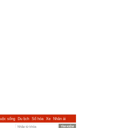
uộc sống
Du lịch
Số hóa
Xe
Nhân ái