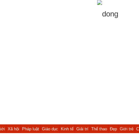
iới
Xã hội
Pháp luật
Giáo dục
Kinh tế
Giải trí
Thể thao
Đẹp
Giới trẻ
C