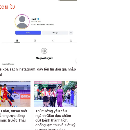
ỌC NHIỀU
us xóa sạch Instagram, dấy lên tin đồn gia nhập
l
3 bàn, futsal Việt
Thủ tướng yêu cầu
ẫn ngược dòng
ngành Giáo dục chấm
mục trước Thái
dứt bệnh thành tích,
chống lạm thu và siết kỷ
cương trường học