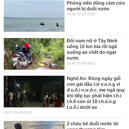
Phóng viên dũng cảm cứu
người bị đuối nước
10:00 10-10-2025
Đôi nam nữ ở Tây Ninh
uống 10 lon bia rồi ngã
xuống ao chết do ngạt
nước
16:44 25-09-2025
Nghệ An: Đúng ngày giỗ
con gái đầu t.ử v.o.n.g vì
đ.u.ố.i n.ư.ớ.c, mẹ ngã quỵ
khi tiếp tục phát hiện t.h.i
t.h.ể con út 18 t.h.á.n.g
t.u.ổ.i dưới ao
15:47 22-09-2025
2 cháu bé đuối nước tử