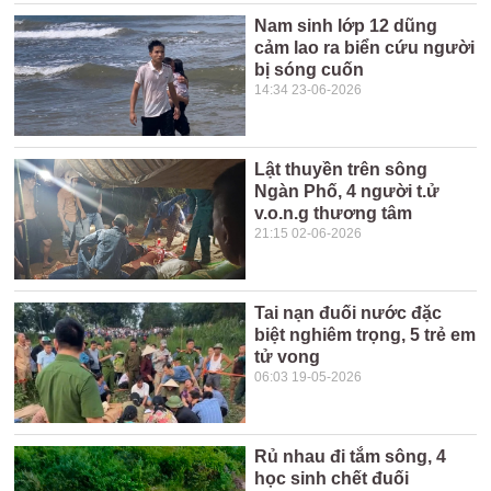
Nam sinh lớp 12 dũng
cảm lao ra biển cứu người
bị sóng cuốn
14:34 23-06-2026
Lật thuyền trên sông
Ngàn Phố, 4 người t.ử
v.o.n.g thương tâm
21:15 02-06-2026
Tai nạn đuối nước đặc
biệt nghiêm trọng, 5 trẻ em
tử vong
06:03 19-05-2026
Rủ nhau đi tắm sông, 4
học sinh chết đuối