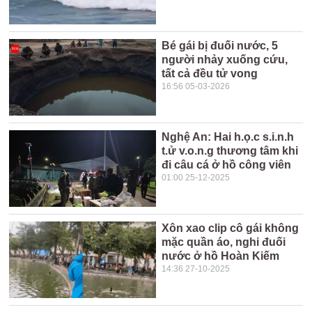
Bé gái bị đuối nước, 5
người nhảy xuống cứu,
tất cả đều tử vong
16:56 05-03-2026
Nghệ An: Hai h.ọ.c s.i.n.h
t.ử v.o.n.g thương tâm khi
đi câu cá ở hồ công viên
01:00 25-12-2025
Xôn xao clip cô gái không
mặc quần áo, nghi đuối
nước ở hồ Hoàn Kiếm
14:36 27-10-2025