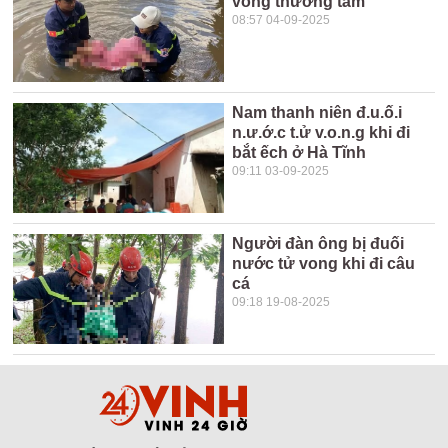
vong thương tâm
08:57 04-09-2025
Nam thanh niên đ.u.ố.i
n.ư.ớ.c t.ử v.o.n.g khi đi
bắt ếch ở Hà Tĩnh
09:11 03-09-2025
Người đàn ông bị đuối
nước tử vong khi đi câu
cá
09:18 19-08-2025