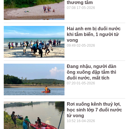
thương tâm
07:08 17-05-2026
Hai anh em bị đuối nước
khi tắm biển, 1 người tử
vong
09:49 02-05-2026
Đang nhậu, người đàn
ông xuống đập tắm thì
đuối nước, mất tích
07:20 01-05-2026
Rơi xuống kênh thuỷ lợi,
học sinh lớp 7 đuối nước
tử vong
10:52 16-04-2026