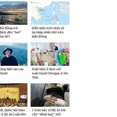
 Đà Nẵng trở
Diễn biến mới nhất về
điểm đến “hot”
áp thấp nhiệt đới trên
ùa hè?
biển Đông
ống hiện tại của
Xuất hiện ổ dịch sốt
Thanh
xuất huyết Dengue ở Hà
Tĩnh
/8, Quốc hội thảo
7 món bác sĩ Mỹ ăn khi
 2 dự án Luật liên
cần "đánh bay" mỡ