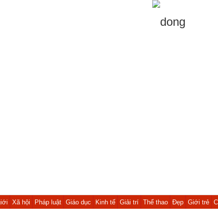
iới
Xã hội
Pháp luật
Giáo dục
Kinh tế
Giải trí
Thể thao
Đẹp
Giới trẻ
C