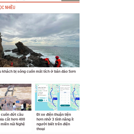
ỌC NHIỀU
u khách bị sóng cuốn mất tích ở bán đảo Sơn
 cuốn đứt cầu
Đi xe điện thuận tiện
hia cắt hơn 400
hơn nhờ 3 tính năng ít
 miền núi Nghệ
người biết trên điện
thoại