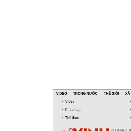
VIDEO
TRONG NƯỚC
THẾ GIỚI
XÃ
Video
Pháp luật
Thể thao
®
TRANG TH