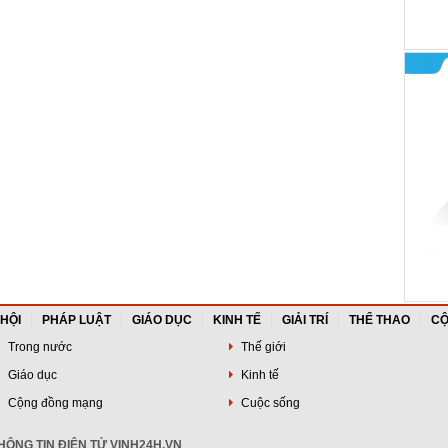
 HỘI
PHÁP LUẬT
GIÁO DỤC
KINH TẾ
GIẢI TRÍ
THỂ THAO
CỘ
Trong nước
Thế giới
Giáo dục
Kinh tế
Cộng đồng mạng
Cuộc sống
ÔNG TIN ĐIỆN TỬ VINH24H.VN