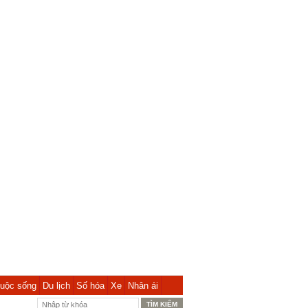
uộc sống
Du lịch
Số hóa
Xe
Nhân ái