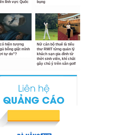
ến lĩnh vực Quốc
bụng
 có hiện tượng
Nữ cán bộ thuế là tiểu
gủ bỗng giật mình
thư RMIT từng quản lý
ơi tự do”?
khách sạn gia đình từ
thời sinh viên, khí chất
gây chú ý trên sân golf