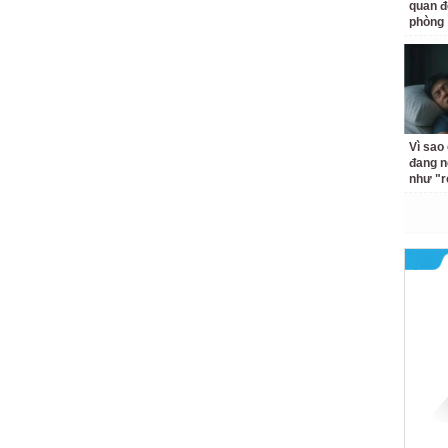
quan đ
phòng
Vì sao
đang n
như "r