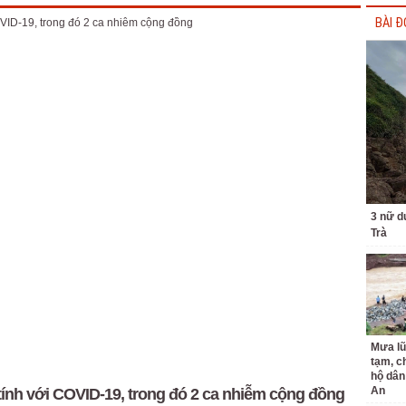
BÀI Đ
3 nữ d
Trà
Mưa lũ
tạm, c
hộ dân
An
tính với COVID-19, trong đó 2 ca nhiễm cộng đồng