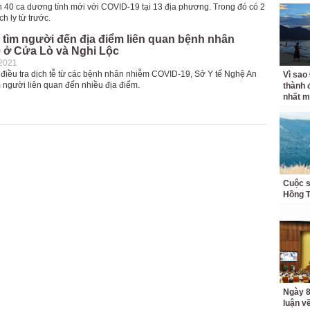
 40 ca dương tính mới với COVID-19 tại 13 địa phương. Trong đó có 2
h ly từ trước.
tìm người đến địa điểm liên quan bệnh nhân
 ở Cửa Lò và Nghi Lộc
-2021
 điều tra dịch tễ từ các bệnh nhân nhiễm COVID-19, Sở Y tế Nghệ An
Vì sao
 người liên quan đến nhiều địa điểm.
thành 
nhất m
Cuộc s
Hồng 
Ngày 8
luận về