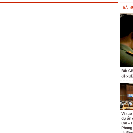
BÀI Đ
Bắt Gi
đề xuấ
Vì sao
dự án 
Cai – 
Phòng 
tỷ đồn