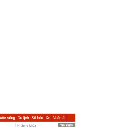
uộc sống
Du lịch
Số hóa
Xe
Nhân ái