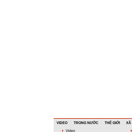
VIDEO
TRONG NƯỚC
THẾ GIỚI
XÃ
Video