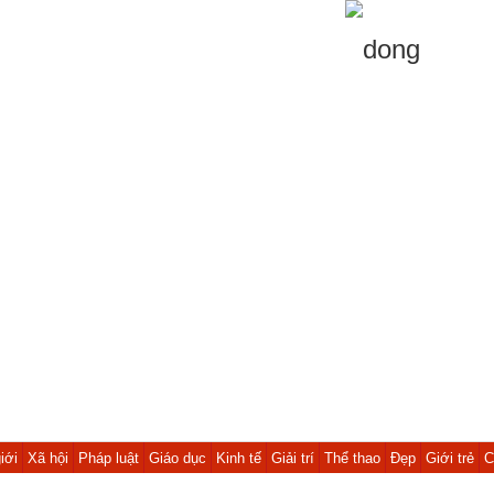
iới
Xã hội
Pháp luật
Giáo dục
Kinh tế
Giải trí
Thể thao
Đẹp
Giới trẻ
C