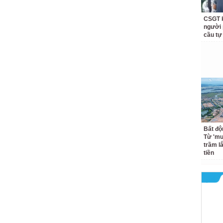
CSGT k
người 
cầu tự
Bất độ
Từ 'mu
trầm l
tiền