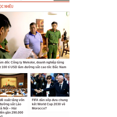
ỌC NHIỀU
ám đốc Công ty Mekolor, doanh nghiệp từng
t 100 tỉ USD làm đường sắt cao tốc Bắc Nam
 đề xuất tăng vốn
FIFA dàn xếp đưa chung
đường sắt Lào
kết World Cup 2030 về
Hà Nội – Hải
Morocco?
lên gần 290.000
g?