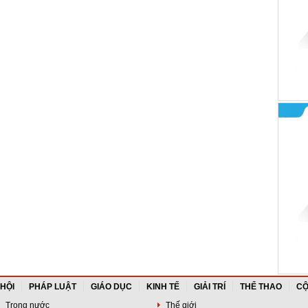
 HỘI
PHÁP LUẬT
GIÁO DỤC
KINH TẾ
GIẢI TRÍ
THỂ THAO
CỘ
Trong nước
Thế giới