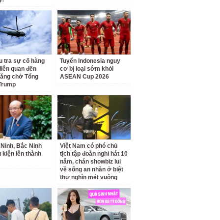
u tra sự cố hàng
Tuyển Indonesia nguy
liên quan đến
cơ bị loại sớm khỏi
hăng chở Tổng
ASEAN Cup 2026
Trump
Ninh, Bắc Ninh
Việt Nam có phó chủ
u kiện lên thành
tịch tập đoàn nghỉ hát 10
năm, chán showbiz lui
về sống an nhàn ở biệt
thự nghìn mét vuông