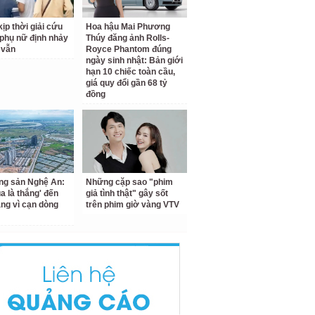
ịp thời giải cứu
Hoa hậu Mai Phương
phụ nữ định nhảy
Thúy đăng ảnh Rolls-
 vẫn
Royce Phantom đúng
ngày sinh nhật: Bản giới
hạn 10 chiếc toàn cầu,
giá quy đổi gần 68 tỷ
đồng
ng sản Nghệ An:
Những cặp sao "phim
a là thắng' đến
giả tình thật" gây sốt
ắng vì cạn dòng
trên phim giờ vàng VTV