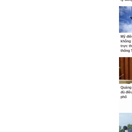
Mỹ điề
không 
trực t
thống 
Quảng 
đủ điề
phố