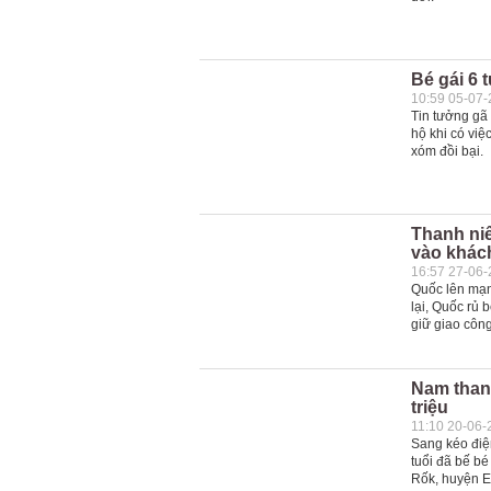
Bé gái 6 
10:59 05-07
Tin tưởng gã
hộ khi có việ
xóm đồi bại.
Thanh niê
vào khác
16:57 27-06
Quốc lên mạng
lại, Quốc rủ 
giữ giao công
Nam thanh
triệu
11:10 20-06-
Sang kéo điện
tuổi đã bế bé
Rốk, huyện E