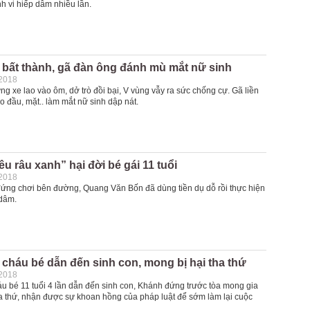
h vi hiếp dâm nhiều lần.
 bất thành, gã đàn ông đánh mù mắt nữ sinh
-2018
g xe lao vào ôm, dở trò đồi bại, V vùng vẫy ra sức chống cự. Gã liền
o đầu, mặt.. làm mắt nữ sinh dập nát.
êu râu xanh” hại đời bé gái 11 tuổi
-2018
đứng chơi bên đường, Quang Văn Bốn đã dùng tiền dụ dỗ rồi thực hiện
 dâm.
cháu bé dẫn đến sinh con, mong bị hại tha thứ
-2018
u bé 11 tuổi 4 lần dẫn đến sinh con, Khánh đứng trước tòa mong gia
ha thứ, nhận được sự khoan hồng của pháp luật để sớm làm lại cuộc