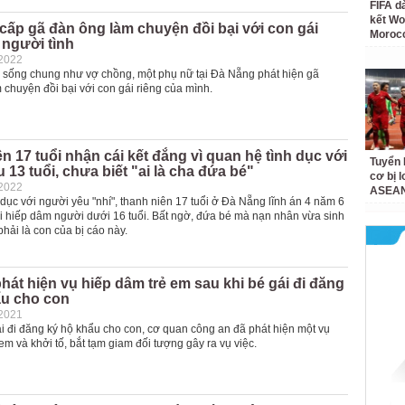
FIFA d
kết Wo
cấp gã đàn ông làm chuyện đồi bại với con gái
Moroc
 người tình
-2022
n sống chung như vợ chồng, một phụ nữ tại Đà Nẵng phát hiện gã
chuyện đồi bại với con gái riêng của mình.
n 17 tuổi nhận cái kết đắng vì quan hệ tình dục với
Tuyển 
 13 tuổi, chưa biết "ai là cha đứa bé"
cơ bị 
-2022
ASEAN
dục với người yêu "nhí", thanh niên 17 tuổi ở Đà Nẵng lĩnh án 4 năm 6
ội hiếp dâm người dưới 16 tuổi. Bất ngờ, đứa bé mà nạn nhân vừa sinh
phải là con của bị cáo này.
hát hiện vụ hiếp dâm trẻ em sau khi bé gái đi đăng
ẩu cho con
-2021
i đi đăng ký hộ khẩu cho con, cơ quan công an đã phát hiện một vụ
em và khởi tố, bắt tạm giam đối tượng gây ra vụ việc.