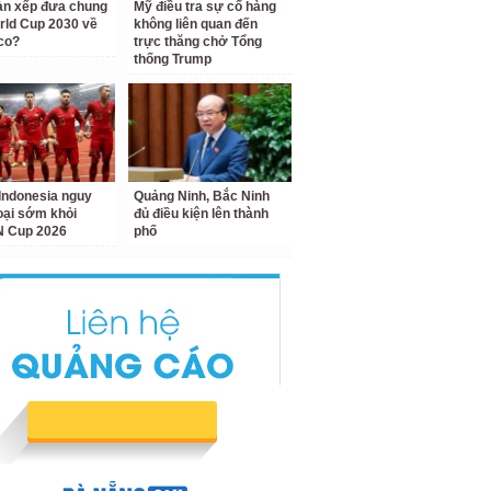
àn xếp đưa chung
Mỹ điều tra sự cố hàng
rld Cup 2030 về
không liên quan đến
co?
trực thăng chở Tổng
thống Trump
Indonesia nguy
Quảng Ninh, Bắc Ninh
loại sớm khỏi
đủ điều kiện lên thành
 Cup 2026
phố