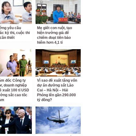
ớng yêu cầu
Mẹ giết con ruột, tạo
c kỳ thi, cuộc thi
hiện trường giả để
cần thiết
chiếm đoạt tiền bảo
hiểm hơn 4,1 tỉ
ám đốc Công ty
Vì sao đề xuất tăng vốn
r, doanh nghiệp
dự án đường sắt Lào
ề xuất 100 tỉ USD
Cai – Hà Nội – Hải
ờng sắt cao tốc
Phòng lên gần 290.000
am
tỷ đồng?