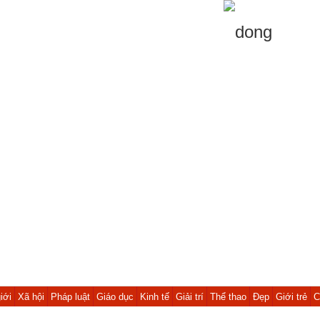
iới
Xã hội
Pháp luật
Giáo dục
Kinh tế
Giải trí
Thể thao
Đẹp
Giới trẻ
C