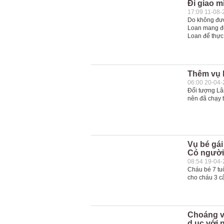
Đi giao m
17:09 11-08-
Do không đượ
Loan mang đế
Loan để thực 
Thêm vụ 
06:00 20-04
Đối tượng Lâm
nên đã chạy t
Vụ bé gái
Có người 
08:54 19-04
Cháu bé 7 tuổ
cho cháu 3 cây
Choáng vì
d.ục với 