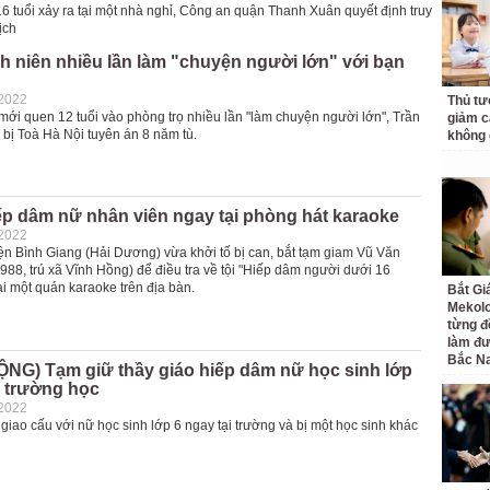
6 tuổi xảy ra tại một nhà nghỉ, Công an quận Thanh Xuân quyết định truy
ịch
 niên nhiều lần làm "chuyện người lớn" với bạn
-2022
Thủ tư
mới quen 12 tuổi vào phòng trọ nhiều lần "làm chuyện người lớn", Trần
giảm cá
bị Toà Hà Nội tuyên án 8 năm tù.
không 
ếp dâm nữ nhân viên ngay tại phòng hát karaoke
-2022
n Bình Giang (Hải Dương) vừa khởi tố bị can, bắt tạm giam Vũ Văn
88, trú xã Vĩnh Hồng) để điều tra về tội "Hiếp dâm người dưới 16
 tại một quán karaoke trên địa bàn.
Bắt Gi
Mekolo
từng đ
làm đư
Bắc N
NG) Tạm giữ thầy giáo hiếp dâm nữ học sinh lớp
i trường học
-2022
giao cấu với nữ học sinh lớp 6 ngay tại trường và bị một học sinh khác