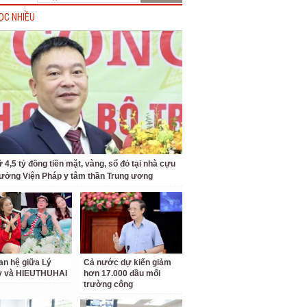
ỌC NHIỀU
 4,5 tỷ đồng tiền mặt, vàng, sổ đỏ tại nhà cựu
rưởng Viện Pháp y tâm thần Trung ương
an hệ giữa Lý
Cả nước dự kiến giảm
ỳ và HIEUTHUHAI
hơn 17.000 đầu mối
trường công