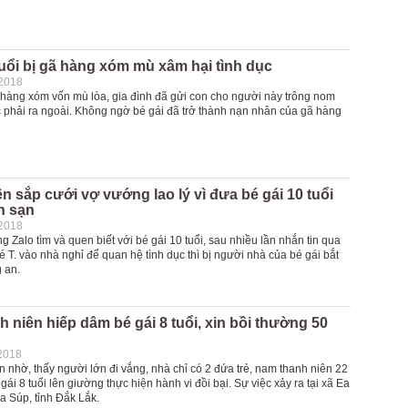
tuổi bị gã hàng xóm mù xâm hại tình dục
-2018
 hàng xóm vốn mù lòa, gia đình đã gửi con cho người này trông nom
c phải ra ngoài. Không ngờ bé gái đã trở thành nạn nhân của gã hàng
n sắp cưới vợ vướng lao lý vì đưa bé gái 10 tuổi
h sạn
-2018
 Zalo tìm và quen biết với bé gái 10 tuổi, sau nhiều lần nhắn tin qua
bé T. vào nhà nghỉ để quan hệ tình dục thì bị người nhà của bé gái bắt
 an.
 niên hiếp dâm bé gái 8 tuổi, xin bồi thường 50
2018
 nhờ, thấy người lớn đi vắng, nhà chỉ có 2 đứa trẻ, nam thanh niên 22
 gái 8 tuổi lên giường thực hiện hành vi đồi bại. Sự việc xảy ra tại xã Ea
a Súp, tỉnh Đắk Lắk.