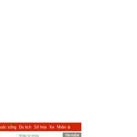
uộc sống
Du lịch
Số hóa
Xe
Nhân ái