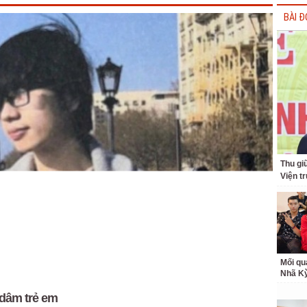
BÀI Đ
Thu giữ
Viện t
Mối qu
Nhã K
 dâm trẻ em