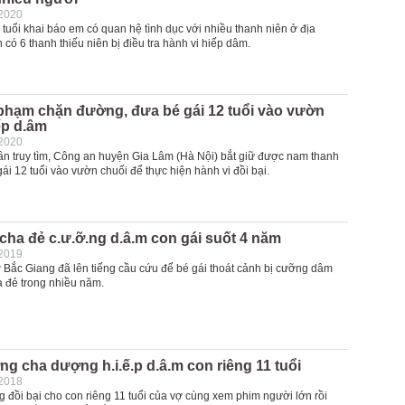
-2020
 tuổi khai báo em có quan hệ tình dục với nhiều thanh niên ở địa
có 6 thanh thiếu niên bị điều tra hành vi hiếp dâm.
 phạm chặn đường, đưa bé gái 12 tuổi vào vườn
ếp d.âm
-2020
ần truy tìm, Công an huyện Gia Lâm (Hà Nội) bắt giữ được nam thanh
ái 12 tuổi vào vườn chuối để thực hiện hành vi đồi bại.
cha đẻ c.ư.ỡ.ng d.â.m con gái suốt 4 năm
-2019
ở Bắc Giang đã lên tiếng cầu cứu để bé gái thoát cảnh bị cưỡng dâm
a đẻ trong nhiều năm.
g cha dượng h.i.ế.p d.â.m con riêng 11 tuổi
-2018
 đồi bại cho con riêng 11 tuổi của vợ cùng xem phim người lớn rồi