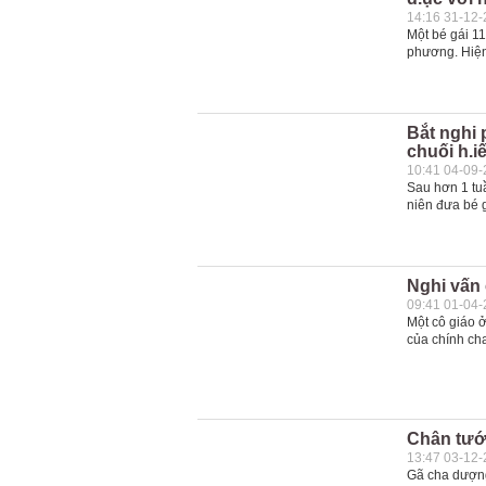
14:16 31-12
Một bé gái 11
phương. Hiện 
Bắt nghi
chuối h.i
10:41 04-09
Sau hơn 1 tu
niên đưa bé g
Nghi vấn 
09:41 01-04
Một cô giáo 
của chính ch
Chân tướn
13:47 03-12
Gã cha dượng