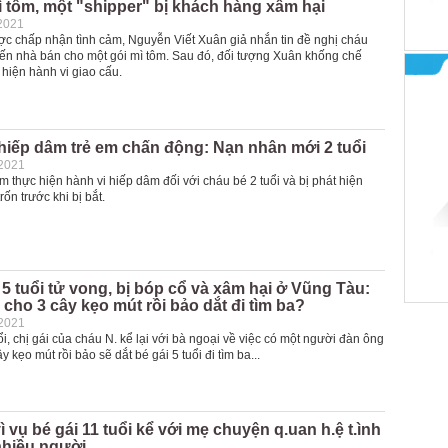
ì tôm, một "shipper" bị khách hàng xâm hại
2021
c chấp nhận tình cảm, Nguyễn Viết Xuân giả nhắn tin đề nghị cháu
n nhà bán cho một gói mì tôm. Sau đó, đối tượng Xuân khống chế
hiện hành vi giao cấu.
hiếp dâm trẻ em chấn động: Nạn nhân mới 2 tuổi
-2021
 thực hiện hành vi hiếp dâm đối với cháu bé 2 tuổi và bị phát hiện
rốn trước khi bị bắt.
 5 tuổi tử vong, bị bóp cổ và xâm hại ở Vũng Tàu:
cho 3 cây kẹo mút rồi bảo dắt đi tìm ba?
-2021
i, chị gái của cháu N. kể lại với bà ngoại về việc có một người đàn ông
 kẹo mút rồi bảo sẽ dắt bé gái 5 tuổi đi tìm ba...
 vụ bé gái 11 tuổi kể với mẹ chuyện q.uan h.ệ t.ình
nhiều người