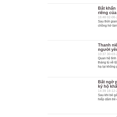
Bắt khẩn 
riêng của
16:48 02-06
Sau thời gia
chồng hờ làm 
Thanh niê
người yêu
10:37 30-03
Quan hệ tình 
tháng tù về t
hạ lại không 
Bất ngờ p
ký hộ kh
14:39 18-12
Sau khi bé gá
hiếp dâm trẻ 