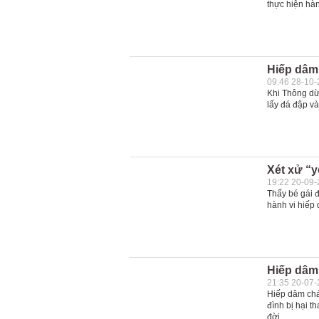
thực hiện hàn
Hiếp dâm
09:46 28-10
Khi Thông dừn
lấy đá đập và
Xét xử “y
19:22 20-09
Thấy bé gái 
hành vi hiếp
Hiếp dâm 
21:35 20-07
Hiếp dâm chá
đình bị hại t
đời.