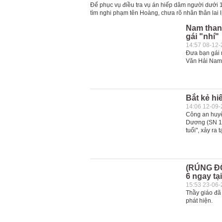
Để phục vụ điều tra vụ án hiếp dâm người dưới 1
tìm nghi phạm tên Hoàng, chưa rõ nhân thân lai l
Nam thanh
gái "nhí"
14:57 08-12
Đưa bạn gái 
Văn Hải Nam 
Bắt kẻ hi
14:06 12-09
Công an huyệ
Dương (SN 19
tuổi", xảy ra
(RÚNG ĐỘ
6 ngay tạ
15:53 23-06
Thầy giáo đã 
phát hiện.