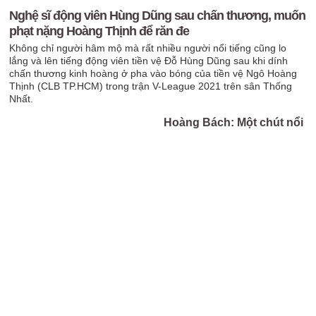
Nghệ sĩ động viên Hùng Dũng sau chấn thương, muốn
phạt nặng Hoàng Thịnh để răn đe
Không chỉ người hâm mộ mà rất nhiều người nổi tiếng cũng lo
lắng và lên tiếng động viên tiền vệ Đỗ Hùng Dũng sau khi dính
chấn thương kinh hoàng ở pha vào bóng của tiền vệ Ngô Hoàng
Thịnh (CLB TP.HCM) trong trận V-League 2021 trên sân Thống
Nhất.
Hoàng Bách: Một chút nổi
loạn làm nên hạnh phúc
gia đình
10:34 03-02-2020
Đàm Thu Trang cười hết
cỡ trong sinh nhật do
Cường đô la tổ chức
09:23 03-12-2018