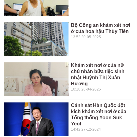
Bộ Công an khám xét nơi
ở của hoa hậu Thùy Tiên
13:52 20-05-2025
Khám xét nơi ở của nữ
chủ nhân bữa tiệc sinh
nhật Huỳnh Thị Xuân
Hương
10:18 28-04-2025
Cảnh sát Hàn Quốc đột
kích khám xét nơi ở của
Tổng thống Yoon Suk
Yeol
14:42 27-12-2024