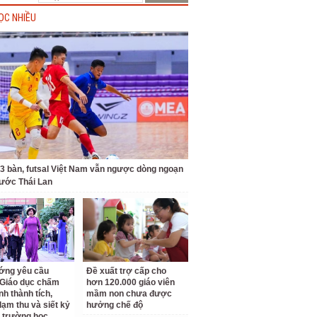
ỌC NHIỀU
 3 bàn, futsal Việt Nam vẫn ngược dòng ngoạn
ước Thái Lan
ớng yêu cầu
Đề xuất trợ cấp cho
Giáo dục chấm
hơn 120.000 giáo viên
nh thành tích,
mầm non chưa được
lạm thu và siết kỷ
hưởng chế độ
 trường học