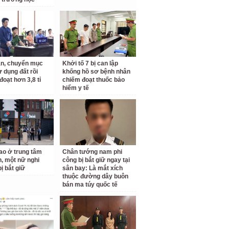
n, chuyển mục
Khởi tố 7 bị can lập
ử dụng đất rồi
khống hồ sơ bệnh nhân
đoạt hơn 3,8 tỉ
chiếm đoạt thuốc bảo
hiểm y tế
o ở trung tâm
Chân tướng nam phi
, một nữ nghi
công bị bắt giữ ngay tại
ị bắt giữ
sân bay: Là mắt xích
thuộc đường dây buôn
bán ma túy quốc tế