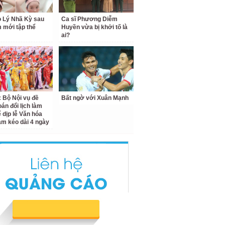
o Lý Nhã Kỳ sau
Ca sĩ Phương Diễm
 mới tập thể
Huyền vừa bị khởi tố là
ai?
: Bộ Nội vụ đề
Bất ngờ với Xuân Mạnh
oán đổi lịch làm
ể dịp lễ Văn hóa
am kéo dài 4 ngày