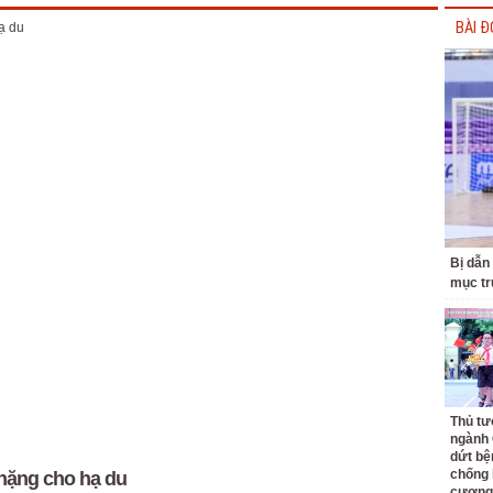
BÀI Đ
Bị dẫn
mục tr
Thủ tư
ngành 
dứt bệ
chống 
 nặng cho hạ du
cương