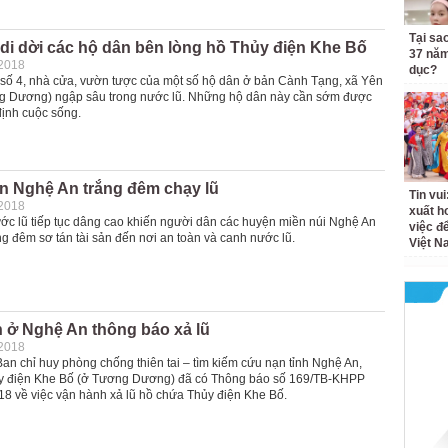
Tại sa
di dời các hộ dân bên lòng hồ Thủy điện Khe Bố
37 năm
-2018
dục?
số 4, nhà cửa, vườn tược của một số hộ dân ở bản Cành Tạng, xã Yên
g Dương) ngập sâu trong nước lũ. Những hộ dân này cần sớm được
định cuộc sống.
n Nghệ An trắng đêm chạy lũ
Tin vui
-2018
xuất h
ớc lũ tiếp tục dâng cao khiến người dân các huyện miền núi Nghệ An
việc đ
ng đêm sơ tán tài sản đến nơi an toàn và canh nước lũ.
Việt N
 ở Nghệ An thông báo xả lũ
-2018
Ban chỉ huy phòng chống thiên tai – tìm kiếm cứu nạn tỉnh Nghệ An,
y điện Khe Bố (ở Tương Dương) đã có Thông báo số 169/TB-KHPP
18 về việc vận hành xả lũ hồ chứa Thủy điện Khe Bố.