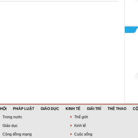
 HỘI
PHÁP LUẬT
GIÁO DỤC
KINH TẾ
GIẢI TRÍ
THỂ THAO
CỘ
Trong nước
Thế giới
Giáo dục
Kinh tế
Cộng đồng mạng
Cuộc sống