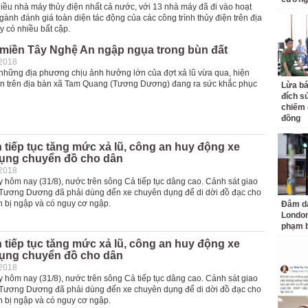
iều nhà máy thủy điện nhất cả nước, với 13 nhà máy đã đi vào hoạt
gành đánh giá toàn diện tác động của các công trình thủy điện trên địa
ấy có nhiều bất cập.
 miền Tây Nghệ An ngập ngụa trong bùn đất
-2018
 những địa phương chịu ảnh hưởng lớn của đợt xả lũ vừa qua, hiện
n trên địa bàn xã Tam Quang (Tương Dương) đang ra sức khắc phục
Lừa bá
đích s
chiếm 
đồng
 tiếp tục tăng mức xả lũ, công an huy động xe
ụng chuyển đồ cho dân
-2018
 hôm nay (31/8), nước trên sông Cả tiếp tục dâng cao. Cảnh sát giao
Tương Dương đã phải dùng đến xe chuyên dụng để di dời đồ đạc cho
 bị ngập và có nguy cơ ngập.
Đâm da
London
phạm b
 tiếp tục tăng mức xả lũ, công an huy động xe
ụng chuyển đồ cho dân
-2018
 hôm nay (31/8), nước trên sông Cả tiếp tục dâng cao. Cảnh sát giao
Tương Dương đã phải dùng đến xe chuyên dụng để di dời đồ đạc cho
 bị ngập và có nguy cơ ngập.