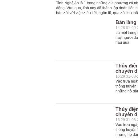
Tỉnh Nghệ An là 1 trong những địa phương có nh
động. Vừa qua, tỉnh này đã thành lập đoàn liên n
bàn đối với việc điều tiết, ngăn lũ, qua đó cho th
Bản làng
14:28 01-09
Là một trong
nay người dâ
hậu quả.
Thủy điện
chuyên d
16:29 31-08
Vào trưa ngày
thông huyện 
những hộ dân
Thủy điện
chuyên d
16:29 31-08
Vào trưa ngày
thông huyện 
những hộ dân