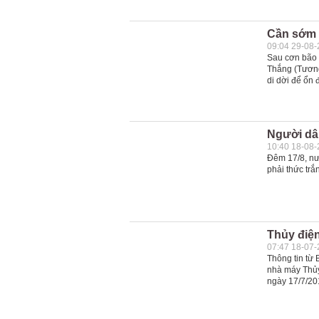
Cần sớm 
09:04 29-08
Sau cơn bão 
Thắng (Tươn
di dời để ổn 
Người dâ
10:40 18-08
Đêm 17/8, nư
phải thức trắ
Thủy điện
07:47 18-07
Thông tin từ 
nhà máy Thủ
ngày 17/7/20