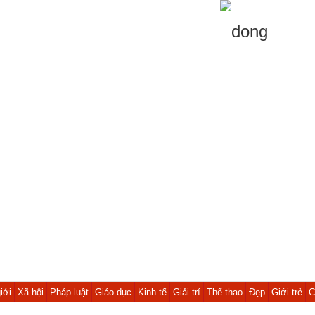
iới
Xã hội
Pháp luật
Giáo dục
Kinh tế
Giải trí
Thể thao
Đẹp
Giới trẻ
C