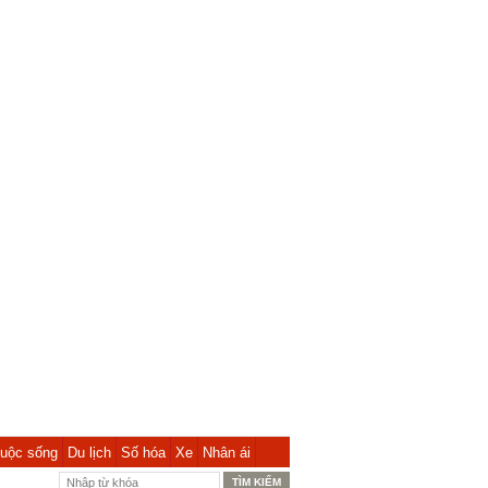
uộc sống
Du lịch
Số hóa
Xe
Nhân ái