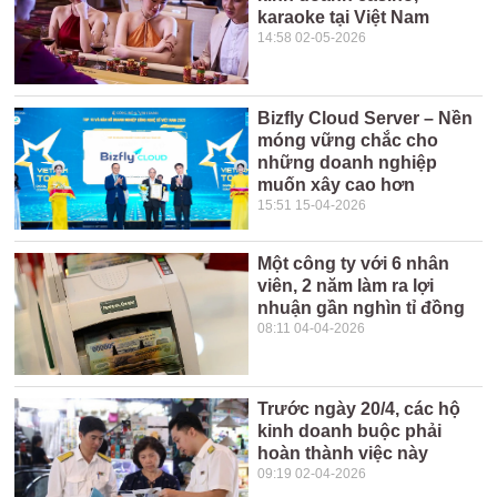
karaoke tại Việt Nam
14:58 02-05-2026
Bizfly Cloud Server – Nền
móng vững chắc cho
những doanh nghiệp
muốn xây cao hơn
15:51 15-04-2026
Một công ty với 6 nhân
viên, 2 năm làm ra lợi
nhuận gần nghìn tỉ đồng
08:11 04-04-2026
Trước ngày 20/4, các hộ
kinh doanh buộc phải
hoàn thành việc này
09:19 02-04-2026