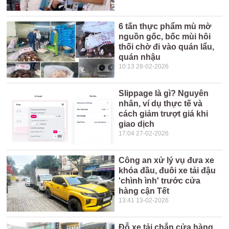
6 tấn thực phẩm mù mờ
nguồn gốc, bốc mùi hôi
thối chờ đi vào quán lẩu,
quán nhậu
10:13 28-02-2026
Slippage là gì? Nguyên
nhân, ví dụ thực tế và
cách giảm trượt giá khi
giao dịch
17:04 27-02-2026
Công an xử lý vụ đưa xe
khóa đầu, đuôi xe tải đậu
'chình ình' trước cửa
hàng cận Tết
13:41 13-02-2026
Đỗ xe tải chắn cửa hàng