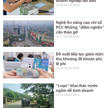
doanh nghiệp lao đao
15:06 08-10-2024
Nghệ An nâng cao chỉ số
PCI: Những “điểm nghẽn”
cần tháo gỡ
20:17 18-08-2024
Đề xuất tiếp tục giảm mức
thu khoảng 36 khoản phí,
lệ phí
10:09 28-05-2024
“Loạn” khai thác nước
ngầm để kinh doanh
14:24 09-05-2024