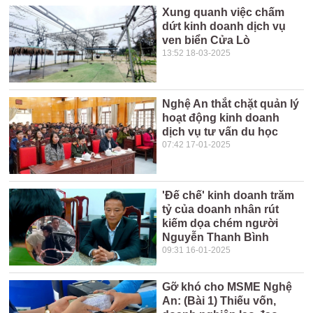
Xung quanh việc chấm
dứt kinh doanh dịch vụ
ven biển Cửa Lò
13:52 18-03-2025
Nghệ An thắt chặt quản lý
hoạt động kinh doanh
dịch vụ tư vấn du học
07:42 17-01-2025
'Đế chế' kinh doanh trăm
tỷ của doanh nhân rút
kiếm dọa chém người
Nguyễn Thanh Bình
09:31 16-01-2025
Gỡ khó cho MSME Nghệ
An: (Bài 1) Thiếu vốn,