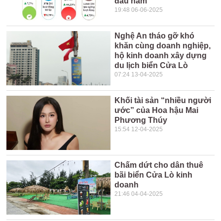
đầu năm
19:48 06-06-2025
Nghệ An tháo gỡ khó
khăn cùng doanh nghiệp,
hộ kinh doanh xây dựng
du lịch biển Cửa Lò
07:24 13-04-2025
Khối tài sản “nhiều người
ước” của Hoa hậu Mai
Phương Thúy
15:54 12-04-2025
Chấm dứt cho dân thuê
bãi biển Cửa Lò kinh
doanh
21:46 04-04-2025