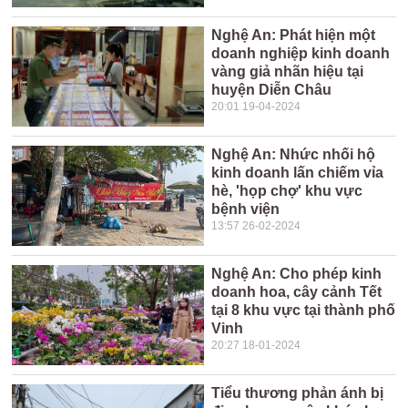
Nghệ An: Phát hiện một
doanh nghiệp kinh doanh
vàng giả nhãn hiệu tại
huyện Diễn Châu
20:01 19-04-2024
Nghệ An: Nhức nhối hộ
kinh doanh lấn chiếm vỉa
hè, 'họp chợ' khu vực
bệnh viện
13:57 26-02-2024
Nghệ An: Cho phép kinh
doanh hoa, cây cảnh Tết
tại 8 khu vực tại thành phố
Vinh
20:27 18-01-2024
Tiểu thương phản ánh bị