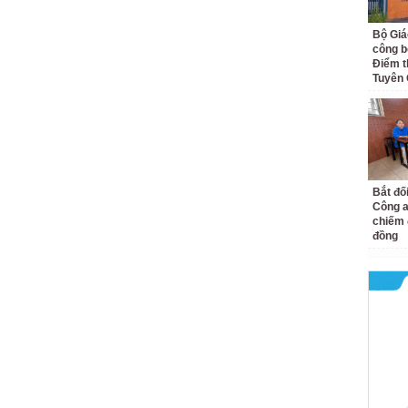
Bộ Giá
công bố
Điểm t
Tuyên
Bắt đố
Công a
chiếm 
đồng