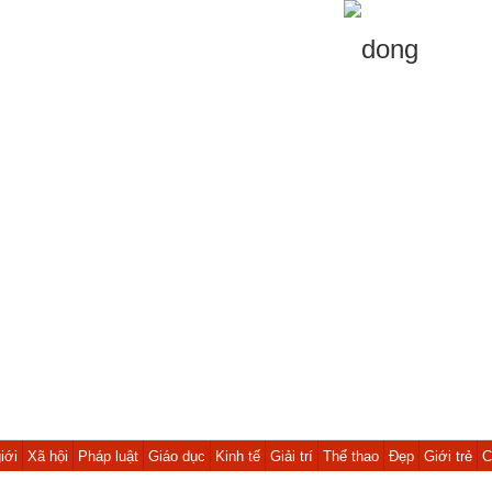
iới
Xã hội
Pháp luật
Giáo dục
Kinh tế
Giải trí
Thể thao
Đẹp
Giới trẻ
C