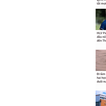
tắt mọi
HLV Pa
đầu nó
đến Th
Đi làm
hai học
đuối n