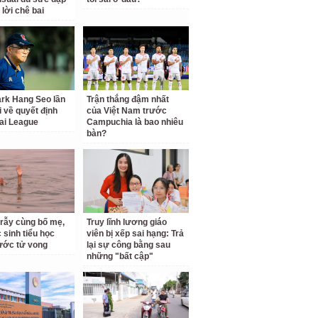
 lời chê bai
rk Hang Seo lần
Trận thắng đậm nhất
i về quyết định
của Việt Nam trước
ai League
Campuchia là bao nhiêu
bàn?
 rẫy cùng bố mẹ,
Truy lĩnh lương giáo
 sinh tiểu học
viên bị xếp sai hạng: Trả
ước tử vong
lại sự công bằng sau
những "bất cập"