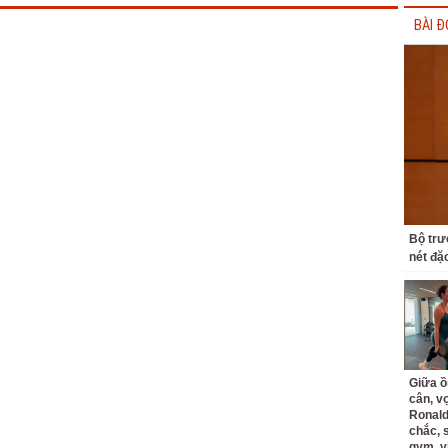
BÀI Đ
Bộ trư
nét đặ
Giữa ồ
cân, v
Ronald
chắc, 
gym, v