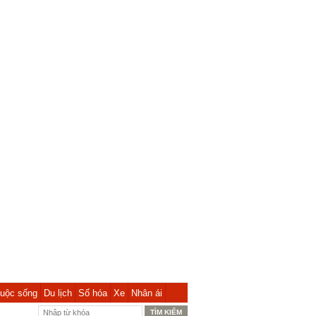
uộc sống
Du lịch
Số hóa
Xe
Nhân ái