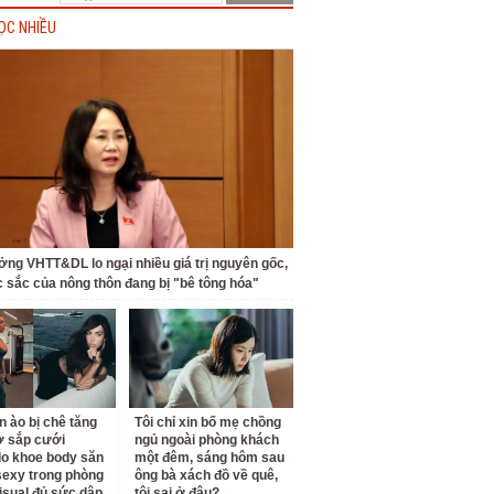
ỌC NHIỀU
ởng VHTT&DL lo ngại nhiều giá trị nguyên gốc,
c sắc của nông thôn đang bị "bê tông hóa"
n ào bị chê tăng
Tôi chỉ xin bố mẹ chồng
ợ sắp cưới
ngủ ngoài phòng khách
o khoe body săn
một đêm, sáng hôm sau
sexy trong phòng
ông bà xách đồ về quê,
isual đủ sức dập
tôi sai ở đâu?