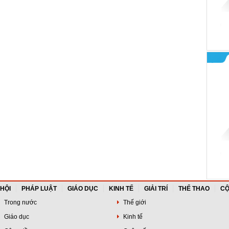
 HỘI
PHÁP LUẬT
GIÁO DỤC
KINH TẾ
GIẢI TRÍ
THỂ THAO
CỘ
Trong nước
Thế giới
Giáo dục
Kinh tế