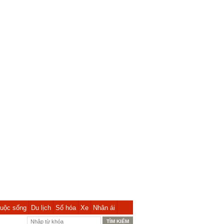
uộc sống
Du lịch
Số hóa
Xe
Nhân ái