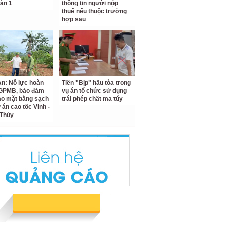
àn 1
thông tin người nộp
thuế nếu thuộc trường
hợp sau
n: Nỗ lực hoàn
Tiến "Bịp" hầu tòa trong
 GPMB, bảo đảm
vụ án tổ chức sử dụng
ao mặt bằng sạch
trái phép chất ma túy
 án cao tốc Vinh -
 Thủy