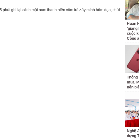
 5 phút ghi lại cảnh một nam thanh niên xăm trổ đầy mình hăm dọa, chửi
Huấn H
'giang
cuộc k
Công 
Thông 
mua iP
nên bi
Nghệ A
dựng 