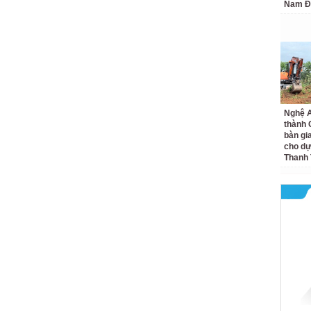
Nam Đ
Nghệ A
thành
bàn gi
cho dự
Thanh