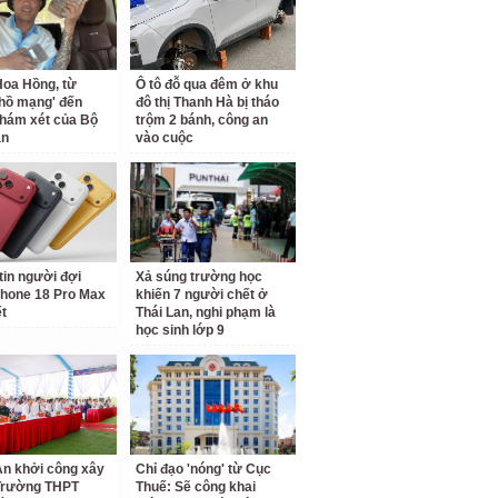
oa Hồng, từ
Ô tô đỗ qua đêm ở khu
 hồ mạng' đến
đô thị Thanh Hà bị tháo
hám xét của Bộ
trộm 2 bánh, công an
an
vào cuộc
tin người đợi
Xả súng trường học
hone 18 Pro Max
khiến 7 người chết ở
ết
Thái Lan, nghi phạm là
học sinh lớp 9
n khởi công xây
Chỉ đạo 'nóng' từ Cục
Trường THPT
Thuế: Sẽ công khai