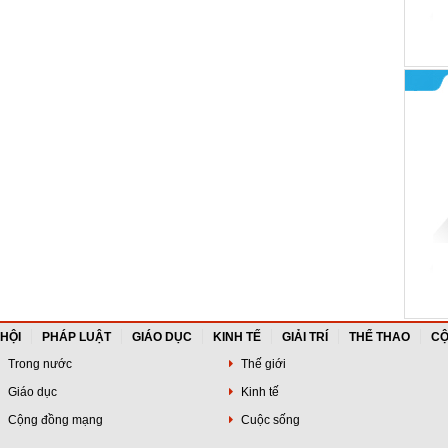
 HỘI
PHÁP LUẬT
GIÁO DỤC
KINH TẾ
GIẢI TRÍ
THỂ THAO
CỘ
Trong nước
Thế giới
Giáo dục
Kinh tế
Cộng đồng mạng
Cuộc sống