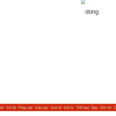
iới
Xã hội
Pháp luật
Giáo dục
Kinh tế
Giải trí
Thể thao
Đẹp
Giới trẻ
C