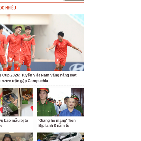
ỌC NHIỀU
Cup 2026: Tuyển Việt Nam vắng hàng loạt
t trước trận gặp Campuchia
ụ bảo mẫu bị tố
'Giang hồ mạng' Tiến
rẻ
Bịp lãnh 8 năm tù