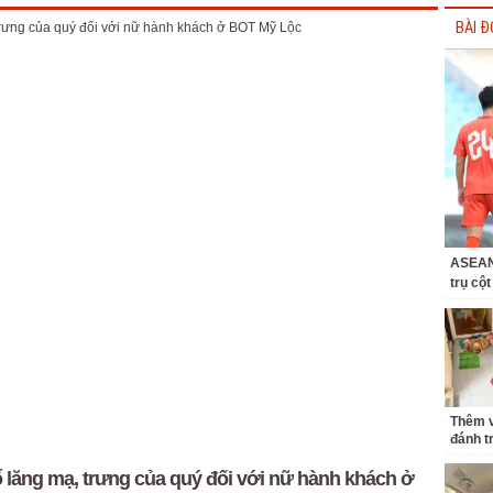
BÀI Đ
ASEAN 
trụ cộ
Thêm v
đánh t
 lăng mạ, trưng của quý đối với nữ hành khách ở