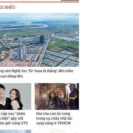
ỌC NHIỀU
ng sản Nghệ An: Từ 'mua là thắng' đến trầm
 cạn dòng tiền
 cặp sao "phim
Hai cha con tử vong
h thật" gây sốt
trong vụ cháy nhà lúc
him giờ vàng VTV
rạng sáng ở TP.HCM