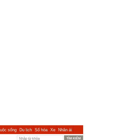
uộc sống
Du lịch
Số hóa
Xe
Nhân ái