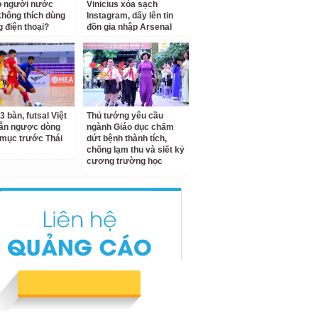
o người nước
Vinicius xóa sạch
không thích dùng
Instagram, dấy lên tin
g điện thoại?
đồn gia nhập Arsenal
3 bàn, futsal Việt
Thủ tướng yêu cầu
ẫn ngược dòng
ngành Giáo dục chấm
mục trước Thái
dứt bệnh thành tích,
chống lạm thu và siết kỷ
cương trường học