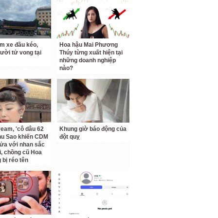
m xe đầu kéo,
Hoa hậu Mai Phương
ười tử vong tại
Thúy từng xuất hiện tại
những doanh nghiệp
nào?
ream, 'cô dâu 62
Khung giờ báo động của
Thu Sao khiến CDM
đột quỵ
ửa với nhan sắc
ại, chồng cũ Hoa
bị réo tên