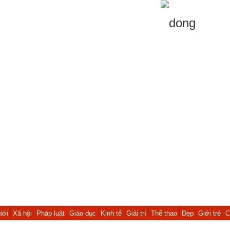
iới
Xã hội
Pháp luật
Giáo dục
Kinh tế
Giải trí
Thể thao
Đẹp
Giới trẻ
C