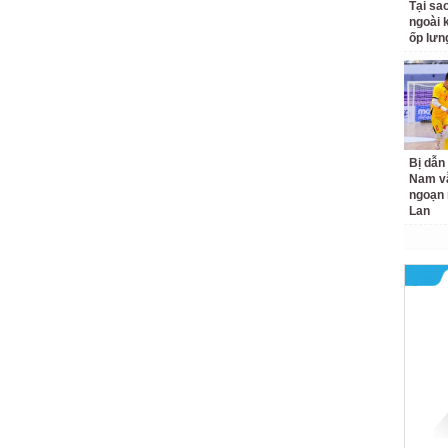
Tại sa
ngoài 
ốp lưn
Bị dẫn 
Nam v
ngoạn 
Lan