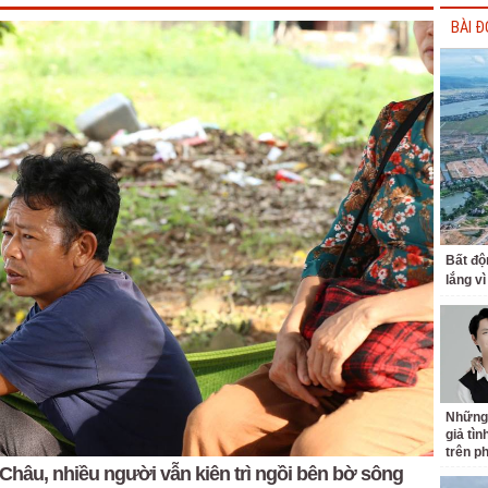
BÀI Đ
Bất độ
lắng vì
Những
giả tìn
trên p
hâu, nhiều người vẫn kiên trì ngồi bên bờ sông