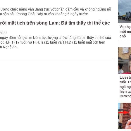
c lượng chức năng vẫn đang trục vớt phần dầm cầu và không ngừng nỗ
 vụ sập cầu Phong Châu xảy ra vào khoảng 6 ngày trước.
ời mất tích trên sông Lam: Đã tìm thấy thi thể các
Va chạ
một ng
-2023
chỗ
gày đêm nỗ lực tìm kiếm, lực lượng chức năng đã tìm thấy thi thể của
t H.H.T (17 tuổi) và H.H.Tr (11 tuổi) và T.H.Đ (11 tuổi) mất tích trên
nh Nghệ An.
Livest
tuổi' 
ngã ng
hiện t
Cương 