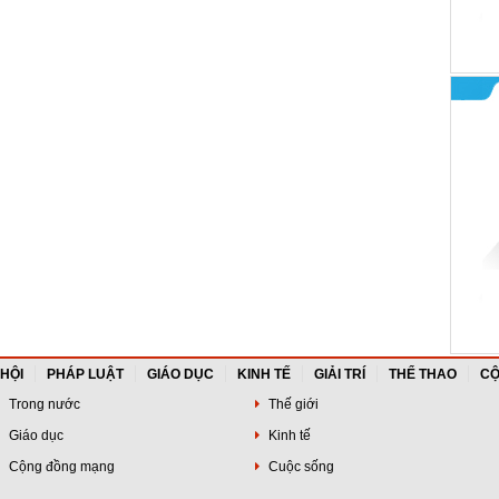
 HỘI
PHÁP LUẬT
GIÁO DỤC
KINH TẾ
GIẢI TRÍ
THỂ THAO
CỘ
Trong nước
Thế giới
Giáo dục
Kinh tế
Cộng đồng mạng
Cuộc sống