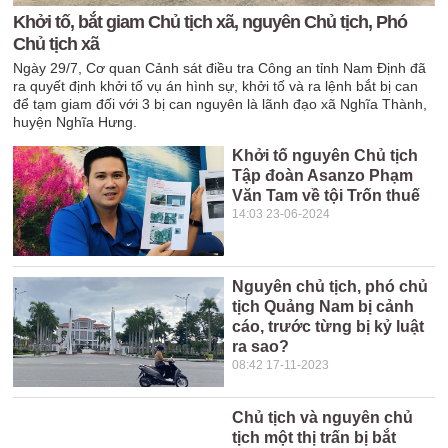
Khởi tố, bắt giam Chủ tịch xã, nguyên Chủ tịch, Phó
Chủ tịch xã
Ngày 29/7, Cơ quan Cảnh sát điều tra Công an tỉnh Nam Định đã
ra quyết định khởi tố vụ án hình sự, khởi tố và ra lệnh bắt bị can
để tạm giam đối với 3 bị can nguyên là lãnh đạo xã Nghĩa Thành,
huyện Nghĩa Hưng.
Khởi tố nguyên Chủ tịch
Tập đoàn Asanzo Phạm
Văn Tam về tội Trốn thuế
14:03 23-06-2024
Nguyên chủ tịch, phó chủ
tịch Quảng Nam bị cảnh
cáo, trước từng bị kỷ luật
ra sao?
08:42 17-11-2023
Chủ tịch và nguyên chủ
tịch một thị trấn bị bắt