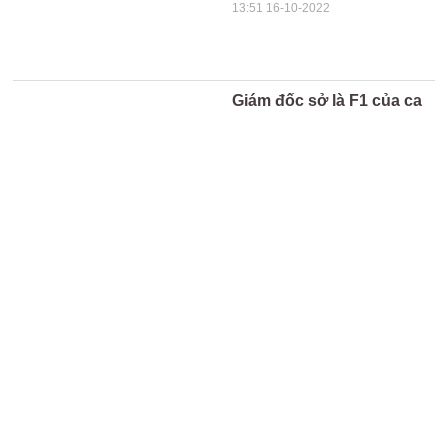
13:51 16-10-2022
Giám đốc sở là F1 của ca
bệnh COVID-19, phó chủ
tịch tỉnh và trên 20 lãnh
đạo thành... F2
07:59 07-05-2021
Nghệ An: Nguyên Chủ
tịch Hội CCB xã bị tố làm
giả giấy tờ để hưởng chế
độ
13:00 22-10-2018
®
TRANG THÔNG TIN ĐIỆN TỬ VINH24H.VN