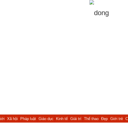
iới
Xã hội
Pháp luật
Giáo dục
Kinh tế
Giải trí
Thể thao
Đẹp
Giới trẻ
C