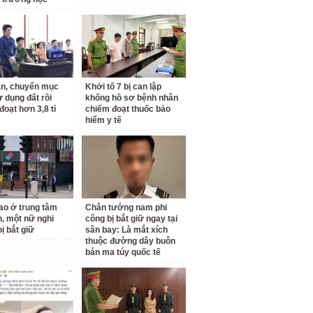
n, chuyển mục
Khởi tố 7 bị can lập
ử dụng đất rồi
khống hồ sơ bệnh nhân
đoạt hơn 3,8 tỉ
chiếm đoạt thuốc bảo
hiểm y tế
o ở trung tâm
Chân tướng nam phi
, một nữ nghi
công bị bắt giữ ngay tại
ị bắt giữ
sân bay: Là mắt xích
thuộc đường dây buôn
bán ma túy quốc tế