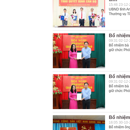
15:46 23-12
UBND tỉnh An 
Thường vụ Tỉ
Bổ nhiệm
09:31 02-12
Bổ nhiệm bà 
giữ chức Phó
Bổ nhiệm
09:31 02-12
Bổ nhiệm bà 
giữ chức Phó
Bổ nhiệm
16:05 30-10
Bổ nhiệm ông