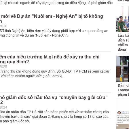
hó tại các sở, ngành để xây dựng phương án điều động số phó giám đốc
 mới về Dự án "Nuôi em - Nghệ An" bị tố không
h
-2026
T tỉnh Nghệ An, hiện đơn vị này đang phối hợp với cơ quan công an
ng thông tin về dự án “Nuôi em - Nghệ An”.
Lừa bá
đích s
chiếm 
đồng
ệm của hiệu trưởng là gì nếu để xảy ra thu chi
ng quy định?
-2025
nh trạng thu chi không đúng quy định, Sở GD-ĐT TP HCM sẽ xem xét xử
 với trách nhiệm người đứng đầu đơn vị.
Đâm da
London
phạm b
hó giám đốc sở hầu tòa vụ “chuyến bay giải cứu”
 2
-2024
Tòa án nhân dân TP Hà Nội tiến hành phiên xét xử sơ thẩm các bị cáo
chuyến bay giải cứu” giai đoạn 2. Đáng chú ý là trong số 17 bị cáo của
ựu phó giám đốc sở.