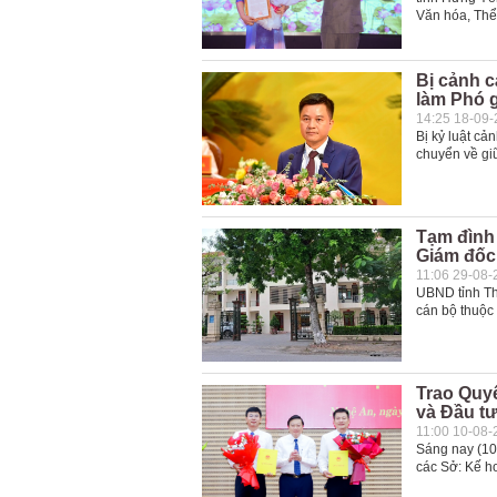
Văn hóa, Thể 
Bị cảnh c
làm Phó 
14:25 18-09
Bị kỷ luật cả
chuyển về gi
Tạm đình
Giám đốc 
11:06 29-08-
UBND tỉnh Thá
cán bộ thuộc 
Trao Quy
và Đầu tư
11:00 10-08-
Sáng nay (10
các Sở: Kế h