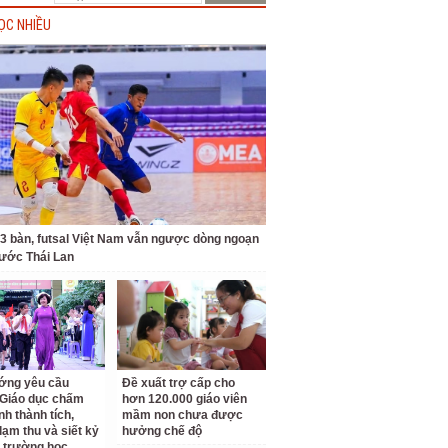
ỌC NHIỀU
 3 bàn, futsal Việt Nam vẫn ngược dòng ngoạn
ước Thái Lan
ớng yêu cầu
Đề xuất trợ cấp cho
Giáo dục chấm
hơn 120.000 giáo viên
nh thành tích,
mầm non chưa được
lạm thu và siết kỷ
hưởng chế độ
 trường học