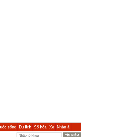
uộc sống
Du lịch
Số hóa
Xe
Nhân ái