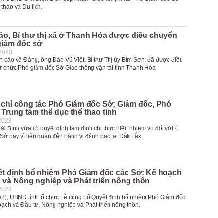
thao và Du lịch.
áo, Bí thư thị xã ở Thanh Hóa được điều chuyển
giám đốc sở
-2023
nh cáo về Đảng, ông Đào Vũ Việt, Bí thư Thị ủy Bỉm Sơn, đã được điều
ữ chức Phó giám đốc Sở Giao thông vận tải tỉnh Thanh Hóa
 chỉ công tác Phó Giám đốc Sở; Giám đốc, Phó
Trung tâm thể dục thể thao tỉnh
2023
i Bình vừa có quyết định tạm đình chỉ thực hiện nhiệm vụ đối với 4
Sở này vì liên quan đến hành vi đánh bạc tại Đắk Lắk.
ết định bổ nhiệm Phó Giám đốc các Sở: Kế hoạch
 và Nông nghiệp và Phát triển nông thôn
2023
/8), UBND tỉnh tổ chức Lễ công bố Quyết định bổ nhiệm Phó Giám đốc
oạch và Đầu tư, Nông nghiệp và Phát triển nông thôn.