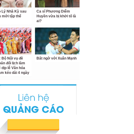
o Lý Nhã Kỳ sau
Ca sĩ Phương Diễm
 mới tập thể
Huyền vừa bị khởi tố là
ai?
: Bộ Nội vụ đề
Bất ngờ với Xuân Mạnh
oán đổi lịch làm
ể dịp lễ Văn hóa
am kéo dài 4 ngày