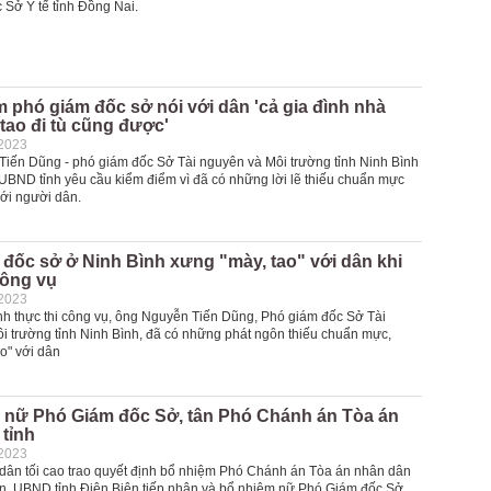
 Sở Y tế tỉnh Đồng Nai.
 phó giám đốc sở nói với dân 'cả gia đình nhà
tao đi tù cũng được'
-2023
iến Dũng - phó giám đốc Sở Tài nguyên và Môi trường tỉnh Ninh Bình
 UBND tỉnh yêu cầu kiểm điểm vì đã có những lời lẽ thiếu chuẩn mực
với người dân.
đốc sở ở Ninh Bình xưng "mày, tao" với dân khi
công vụ
-2023
ình thực thi công vụ, ông Nguyễn Tiến Dũng, Phó giám đốc Sở Tài
i trường tỉnh Ninh Bình, đã có những phát ngôn thiếu chuẩn mực,
o" với dân
 nữ Phó Giám đốc Sở, tân Phó Chánh án Tòa án
tỉnh
-2023
dân tối cao trao quyết định bổ nhiệm Phó Chánh án Tòa án nhân dân
n. UBND tỉnh Điện Biên tiếp nhận và bổ nhiệm nữ Phó Giám đốc Sở