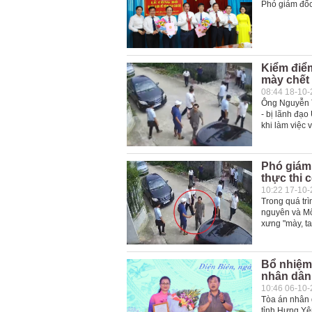
Phó giám đốc
Kiểm điểm
mày chết 
08:44 18-10
Ông Nguyễn T
- bị lãnh đạo
khi làm việc 
Phó giám 
thực thi 
10:22 17-10
Trong quá tr
nguyên và Mô
xưng "mày, ta
Bổ nhiệm
nhân dân 
10:46 06-10
Tòa án nhân 
tỉnh Hưng Yê