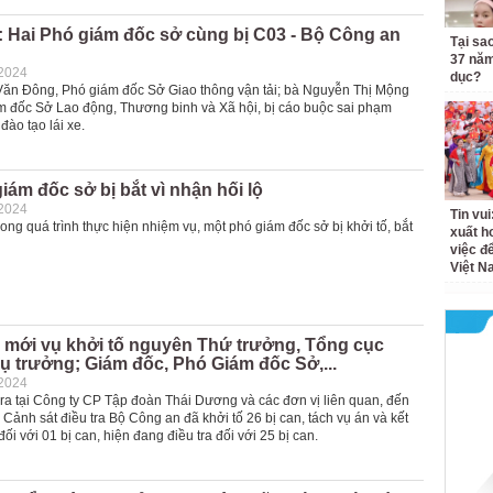
 Hai Phó giám đốc sở cùng bị C03 - Bộ Công an
Tại sa
37 năm
-2024
dục?
n Đông, Phó giám đốc Sở Giao thông vận tải; bà Nguyễn Thị Mộng
m đốc Sở Lao động, Thương binh và Xã hội, bị cáo buộc sai phạm
đào tạo lái xe.
iám đốc sở bị bắt vì nhận hối lộ
-2024
Tin vui
rong quá trình thực hiện nhiệm vụ, một phó giám đốc sở bị khởi tố, bắt
xuất h
việc đ
Việt N
n mới vụ khởi tố nguyên Thứ trưởng, Tổng cục
ụ trưởng; Giám đốc, Phó Giám đốc Sở,...
-2024
 ra tại Công ty CP Tập đoàn Thái Dương và các đơn vị liên quan, đến
Cảnh sát điều tra Bộ Công an đã khởi tố 26 bị can, tách vụ án và kết
đối với 01 bị can, hiện đang điều tra đối với 25 bị can.