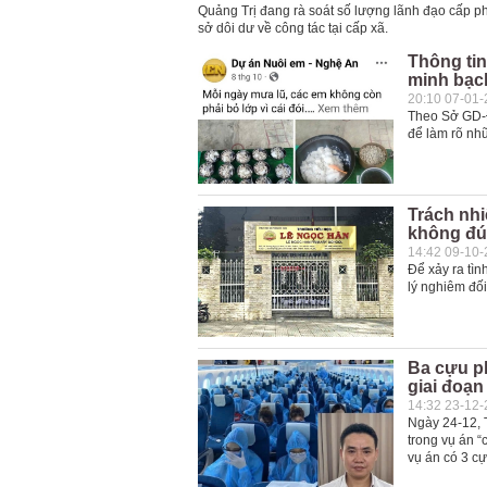
Quảng Trị đang rà soát số lượng lãnh đạo cấp p
sở dôi dư về công tác tại cấp xã.
Thông tin
minh bạc
20:10 07-01
Theo Sở GD-Đ
để làm rõ nhữ
Trách nhi
không đú
14:42 09-10
Để xảy ra tì
lý nghiêm đối
Ba cựu p
giai đoạn
14:32 23-12
Ngày 24-12, 
trong vụ án “
vụ án có 3 c