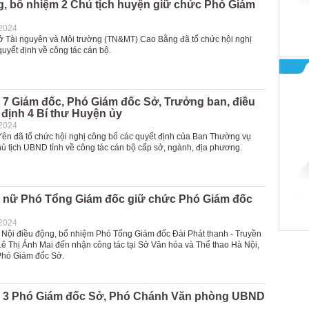
g, bổ nhiệm 2 Chủ tịch huyện giữ chức Phó Giám
-2024
ở Tài nguyên và Môi trường (TN&MT) Cao Bằng đã tổ chức hội nghị
uyết định về công tác cán bộ.
 7 Giám đốc, Phó Giám đốc Sở, Trưởng ban, điều
 định 4 Bí thư Huyện ủy
-2024
Yên đã tổ chức hội nghị công bố các quyết định của Ban Thường vụ
hủ tịch UBND tỉnh về công tác cán bộ cấp sở, ngành, địa phương.
 nữ Phó Tổng Giám đốc giữ chức Phó Giám đốc
-2024
ội điều động, bổ nhiệm Phó Tổng Giám đốc Đài Phát thanh - Truyền
Lê Thị Ánh Mai đến nhận công tác tại Sở Văn hóa và Thể thao Hà Nội,
Phó Giám đốc Sở.
 3 Phó Giám đốc Sở, Phó Chánh Văn phòng UBND