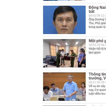
Đồng Nai:
bắt
08:42 09-12
Ông Dương Vă
Thu, Phó giá
trong quản lý 
Một phó g
08:03 29-08
Nhận hối lộ t
tạm giam
Thông ti
trưởng, V
08:21 06-08
Về vụ án xảy
nay, Cơ quan 
luận điều tra 