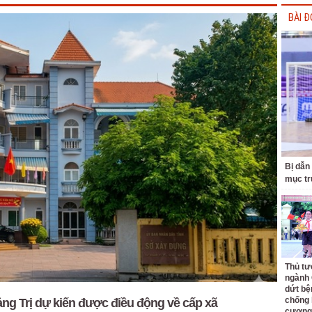
BÀI Đ
Bị dẫn
mục tr
Thủ tư
ngành 
dứt bệ
chống 
g Trị dự kiến được điều động về cấp xã
cương