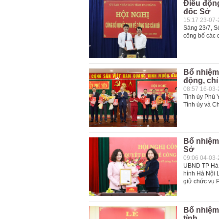
Điều độn
đốc Sở
15:17 23-07
Sáng 23/7, S
công bố các q
Bổ nhiệm
động, chỉ
08:57 16-03
Tỉnh ủy Phú 
Tỉnh ủy và C
Bổ nhiệm
Sở
09:06 04-03
UBND TP Hà N
hình Hà Nội 
giữ chức vụ 
Bổ nhiệm
tỉnh