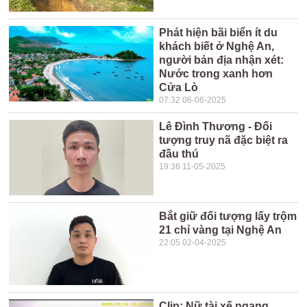
Phát hiện bãi biển ít du
khách biết ở Nghệ An,
người bản địa nhận xét:
Nước trong xanh hơn
Cửa Lò
07:32 06-06-2025
Lê Đình Thương - Đối
tượng truy nã đặc biệt ra
đầu thú
19:36 11-05-2025
Bắt giữ đối tượng lấy trộm
21 chỉ vàng tại Nghệ An
22:05 02-04-2025
Clip: Nữ tài xế ngang