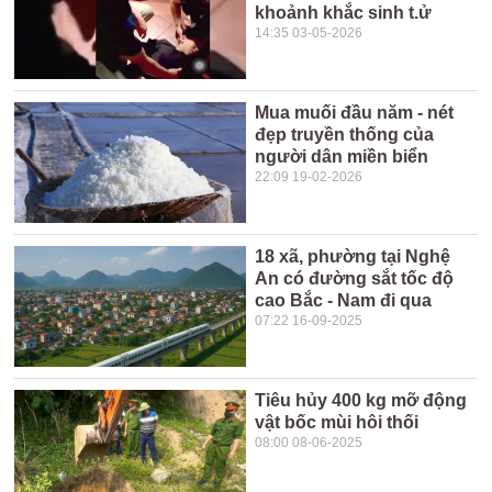
khoảnh khắc sinh t.ử
14:35 03-05-2026
Mua muối đầu năm - nét
đẹp truyền thống của
người dân miền biển
22:09 19-02-2026
18 xã, phường tại Nghệ
An có đường sắt tốc độ
cao Bắc - Nam đi qua
07:22 16-09-2025
Tiêu hủy 400 kg mỡ động
vật bốc mùi hôi thối
08:00 08-06-2025