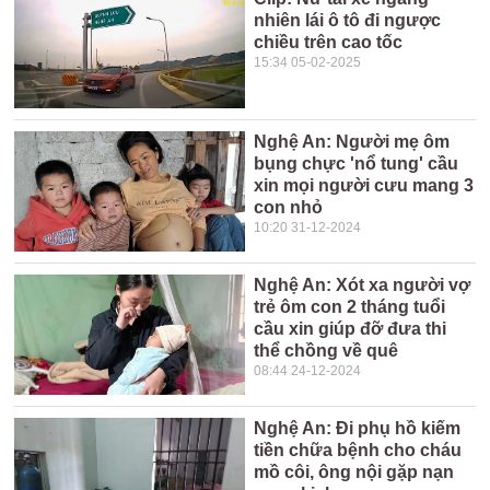
nhiên lái ô tô đi ngược
chiều trên cao tốc
15:34 05-02-2025
Nghệ An: Người mẹ ôm
bụng chực 'nổ tung' cầu
xin mọi người cưu mang 3
con nhỏ
10:20 31-12-2024
Nghệ An: Xót xa người vợ
trẻ ôm con 2 tháng tuổi
cầu xin giúp đỡ đưa thi
thể chồng về quê
08:44 24-12-2024
Nghệ An: Đi phụ hồ kiếm
tiền chữa bệnh cho cháu
mồ côi, ông nội gặp nạn