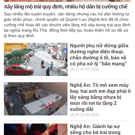
Xây lăng mộ trái quy định, nhiều hộ dân bị cưỡng chế
Sau nhiều lần tuyên truyền, vận động nhưng các hộ dân không tự
giác khắc phục, chính quyền xã Quỳnh Lưu (Nghệ An) đã tổ chức
cưỡng chế tháo dỡ các khuôn viên lăng mộ xây dựng trái quy định
tại nghĩa trang Rú Thè, đồng thời tiếp tục hoàn thiện hồ sơ để xử
lý theo quy định.
Người phụ nữ đứng giữa
đường nghe điện thoại,
chắn đường ô tô, bảo vệ
có pha xử lý "bão mạng"
15:17 07-07-2026
Nghệ An: Tò mò xem máy
bay, hai anh em đạp phải ô
lấy sáng bằng nhựa bị
mủn rồi rơi từ tầng 2
xuống đất
16:35 11-06-2026
Nghệ An: Giành lại sự
sống cho bé trai trong