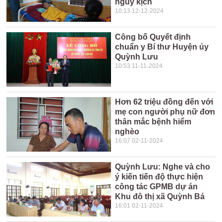
nguy kịch
10:13 12-12-2024
Công bố Quyết định
chuẩn y Bí thư Huyện ủy
Quỳnh Lưu
10:53 11-11-2024
Hơn 62 triệu đồng đến với
mẹ con người phụ nữ đơn
thân mắc bệnh hiểm
nghèo
16:07 02-11-2024
Quỳnh Lưu: Nghe và cho
ý kiến tiến độ thực hiện
công tác GPMB dự án
Khu đô thị xã Quỳnh Bá
16:01 02-11-2024