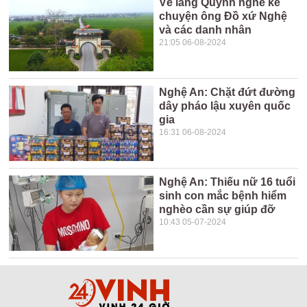
Về làng Quỳnh nghe kể
chuyện ông Đồ xứ Nghệ
và các danh nhân
21:05 06-08-2024
Nghệ An: Chặt đứt đường
dây pháo lậu xuyên quốc
gia
16:31 06-08-2024
Nghệ An: Thiếu nữ 16 tuổi
sinh con mắc bệnh hiểm
nghèo cần sự giúp đỡ
10:43 05-07-2024