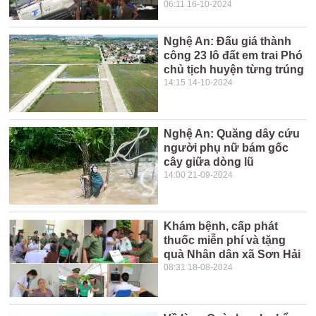
06:11 16-10-2024
Nghệ An: Đấu giá thành
công 23 lô đất em trai Phó
chủ tịch huyện từng trúng
14:15 14-10-2024
Nghệ An: Quăng dây cứu
người phụ nữ bám gốc
cây giữa dòng lũ
14:00 21-09-2024
Khám bệnh, cấp phát
thuốc miễn phí và tặng
quà Nhân dân xã Sơn Hải
08:31 18-08-2024