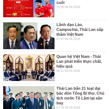
cuối
15:08 06-06-2026
Lãnh đạo Lào,
Campuchia, Thái Lan sắp
thăm Việt Nam
07:47 06-06-2026
Quan hệ Việt Nam - Thái
Lan phát triển thực chất,
hiệu quả
08:11 29-05-2026
Thái Lan bắn 21 loạt đại
bác đón Tổng Bí thư, Chủ
tịch nước Tô Lâm tại sân
bay
07:16 28-05-2026