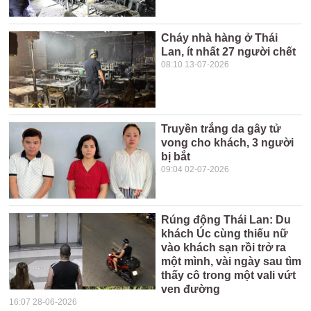
Cháy nhà hàng ở Thái
Lan, ít nhất 27 người chết
08:10 13-07-2026
Truyền trắng da gây tử
vong cho khách, 3 người
bị bắt
09:04 02-07-2026
Rúng động Thái Lan: Du
khách Úc cùng thiếu nữ
vào khách sạn rồi trở ra
một mình, vài ngày sau tìm
thấy cô trong một vali vứt
ven đường
16:07 28-06-2026