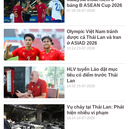
bảng B ASEAN Cup 2026
07:29 26-07-2026
Olympic Việt Nam tránh
được cả Thái Lan và Iran
ở ASIAD 2026
15:14 23-07-2026
HLV tuyển Lào đặt mục
tiêu có điểm trước Thái
Lan
14:52 15-07-2026
Vụ cháy tại Thái Lan: Phát
hiện nhiều vi phạm
14:14 14-07-2026