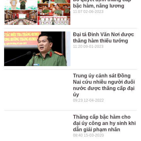
bậc hàm, nâng lương
11:07 02-06-2023
Đại tá Đinh Văn Nơi được
thăng hàm thiếu tướng
11:20 09-01-2023
Trung úy cảnh sát Đồng
Nai cứu nhiều người đuối
nước được thăng cấp đại
úy
09:23 12-04-2022
Thăng cấp bậc hàm cho
đại úy công an hy sinh khi
dẫn giải phạm nhân
08:40 15-03-2020