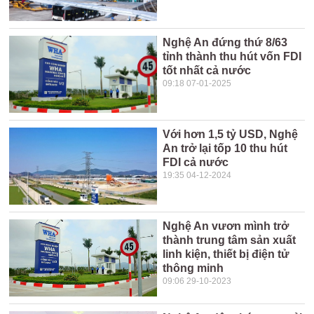
Nghệ An đứng thứ 8/63
tỉnh thành thu hút vốn FDI
tốt nhất cả nước
09:18 07-01-2025
Với hơn 1,5 tỷ USD, Nghệ
An trở lại tốp 10 thu hút
FDI cả nước
19:35 04-12-2024
Nghệ An vươn mình trở
thành trung tâm sản xuất
linh kiện, thiết bị điện tử
thông minh
09:06 29-10-2023