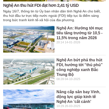
Nghệ An thu hút FDI đạt hơn 2,41 tỷ USD
Ngày 16/7, thông tin từ Ủy ban nhân dân tỉnh Nghệ An cho biết,
thu hút đầu tư trực tiếp nước ngoài (FDI) tiếp tục là điểm sáng
trong bức tranh kinh tế-xã hội của địa phương.
Nghệ An: Hướng tới mục
tiêu tăng trưởng từ 10,5 -
11,5% trong năm 2026
20:14 14-01-2026
Nghệ An bứt phá thu hút
FDI, hướng tới “thủ phủ”
công nghiệp xanh Bắc
Trung Bộ
08:28 04-10-2025
Nâng cấp sân bay Vinh,
động lực giúp kinh tế
Nghệ An 'cất cánh'
10:29 26-03-2025