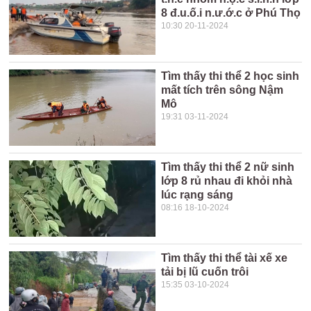
8 đ.u.ố.i n.ư.ớ.c ở Phú Thọ
10:30 20-11-2024
Tìm thấy thi thể 2 học sinh
mất tích trên sông Nậm
Mô
19:31 03-11-2024
Tìm thấy thi thể 2 nữ sinh
lớp 8 rủ nhau đi khỏi nhà
lúc rạng sáng
08:16 18-10-2024
Tìm thấy thi thể tài xế xe
tải bị lũ cuốn trôi
15:35 03-10-2024