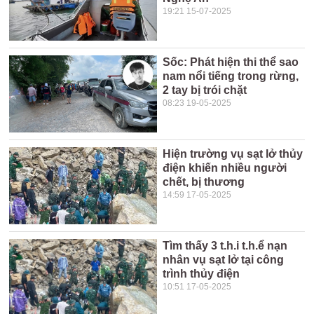
19:21 15-07-2025
Sốc: Phát hiện thi thể sao
nam nổi tiếng trong rừng,
2 tay bị trói chặt
08:23 19-05-2025
Hiện trường vụ sạt lở thủy
điện khiến nhiều người
chết, bị thương
14:59 17-05-2025
Tìm thấy 3 t.h.i t.h.ể nạn
nhân vụ sạt lở tại công
trình thủy điện
10:51 17-05-2025