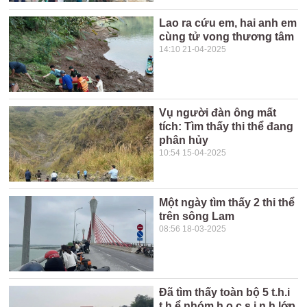
Lao ra cứu em, hai anh em
cùng tử vong thương tâm
14:10 21-04-2025
Vụ người đàn ông mất
tích: Tìm thấy thi thể đang
phân hủy
10:54 15-04-2025
Một ngày tìm thấy 2 thi thể
trên sông Lam
08:56 18-03-2025
Đã tìm thấy toàn bộ 5 t.h.i
t.h.ể nhóm h.ọ.c s.i.n.h lớp