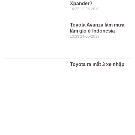
Xpander?
10:22 13-06-2019
Toyota Avanza làm mưa
làm gió ở Indonesia
13:33 24-05-2019
Toyota ra mắt 3 xe nhập
khẩu tại Việt Nam, giá từ
345 triệu đồng
10:22 25-09-2018
Loạt ôtô nhập khẩu mới
chuẩn bị về Việt Nam
10:54 21-06-2018