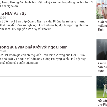
, Trọng Hoàng đã chính thức đặt bút ký vào bản hợp đồng có thời hạn 3
 Lam Nghệ An.
ho HLV Văn Sỹ
-2020
h 1 điểm ở 2 trận gặp Quảng Nam và Hải Phòng là trụ hạng nhưng
Xuất hi
thất bại, dẫn đến sự nghi ngờ từ chính nội bộ đội bóng cũng như hội
xuất h
m, làm HLV Nguyễn Văn Sỹ rất khó xử.
Tĩnh
ợng đua vua phá lưới với ngoại binh
-2020
 2019, khán giả còn chứng kiến Trần Minh Vương của HAGL đua
ua phá lưới V-League thì năm nay, Công Phượng là cầu thủ nội duy
so kè cùng các chân sút ngoại
7 món 
cần "
bụng
Nữ cán
thư RM