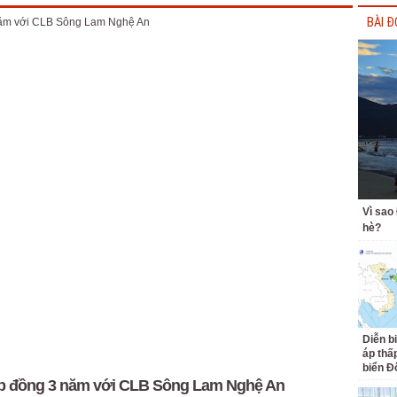
BÀI Đ
Vì sao
hè?
Diễn b
áp thấp
biển Đ
ợp đồng 3 năm với CLB Sông Lam Nghệ An