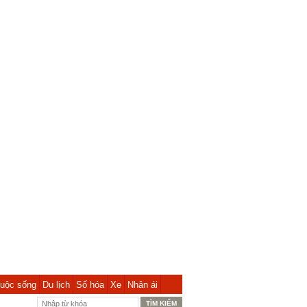
uộc sống
Du lịch
Số hóa
Xe
Nhân ái