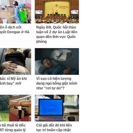
ện ổ dịch sốt
Ngày 8/8, Quốc hội thảo
uyết Dengue ở Hà
luận về 2 dự án Luật liên
quan đến lĩnh vực Quốc
phòng
bác sĩ Mỹ ăn khi
Vì sao có hiện tượng
đánh bay" mỡ
đang ngủ bỗng giật mình
như "rơi tự do”?
 bộ thuế là tiểu
Cái giá đắt đỏ khi liên
IT từng quản lý
tục trì hoãn cập nhật