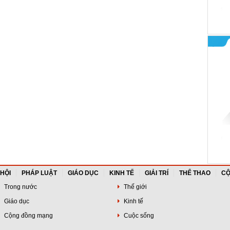
 HỘI
PHÁP LUẬT
GIÁO DỤC
KINH TẾ
GIẢI TRÍ
THỂ THAO
CỘ
Trong nước
Thế giới
Giáo dục
Kinh tế
Cộng đồng mạng
Cuộc sống