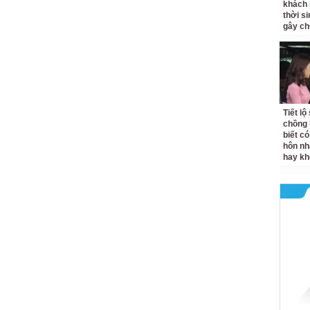
khách 
thời si
gây ch
Tiết l
chồng 
biết có
hôn nh
hay k