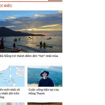
ỌC NHIỀU
 Đà Nẵng trở thành điểm đến “hot” nhất mùa
iến mới nhất về
Cuộc sống hiện tại của
 nhiệt đới trên
Hồng Thanh
ông