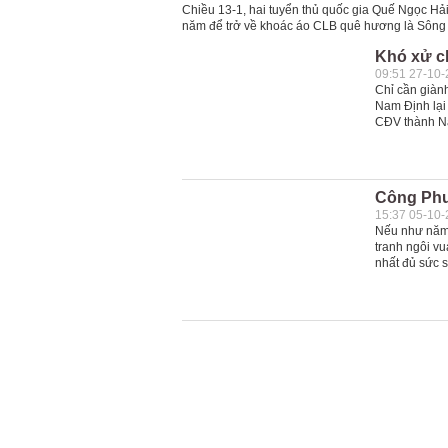
Chiều 13-1, hai tuyển thủ quốc gia Quế Ngọc Hải
năm để trở về khoác áo CLB quê hương là Sông
Khó xử c
09:51 27-10
Chỉ cần giàn
Nam Định lại 
CĐV thành Na
Công Phư
15:37 05-10
Nếu như năm
tranh ngôi v
nhất đủ sức 