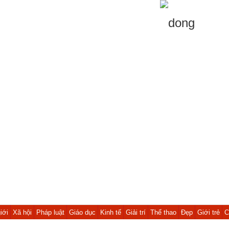
iới
Xã hội
Pháp luật
Giáo dục
Kinh tế
Giải trí
Thể thao
Đẹp
Giới trẻ
C