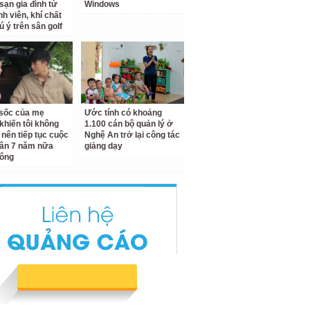
sạn gia đình từ
Windows
nh viên, khí chất
ú ý trên sân golf
ộ sốc của mẹ
Ước tính có khoảng
khiến tôi không
1.100 cán bộ quản lý ở
 nên tiếp tục cuộc
Nghệ An trở lại công tác
ân 7 năm nữa
giảng dạy
hông