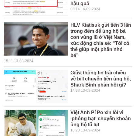
hậu quả
08:14 16-09-2024
HLV Kiatisuk gửi tiền 3 lần
trong đêm để ủng hộ bà
con vùng lũ ở Việt Nam,
xúc động chia sẻ: “Tôi có
thể giúp một phần nhỏ
bé”
15:11 13-09-2024
Giữa thông tin trái chiều
về bill chuyển tiền ủng hộ,
Shark Bình phản hồi gì?
14:38 13-09-2024
Việt Anh Pí Po xin lỗi vì
'phông bạt' chuyển khoản
ủng hộ lũ lụt
10:20 13-09-2024