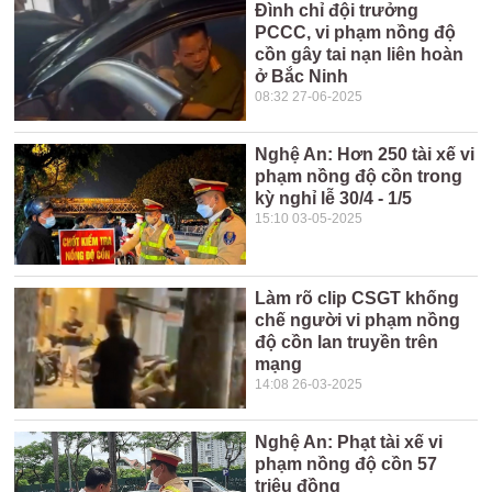
Đình chỉ đội trưởng
PCCC, vi phạm nồng độ
cồn gây tai nạn liên hoàn
ở Bắc Ninh
08:32 27-06-2025
Nghệ An: Hơn 250 tài xế vi
phạm nồng độ cồn trong
kỳ nghỉ lễ 30/4 - 1/5
15:10 03-05-2025
Làm rõ clip CSGT khống
chế người vi phạm nồng
độ cồn lan truyền trên
mạng
14:08 26-03-2025
Nghệ An: Phạt tài xế vi
phạm nồng độ cồn 57
triệu đồng