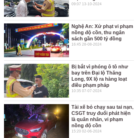
09:07 13-10-2024
Nghệ An: Xử phạt vi phạm
nồng độ cồn, thu ngân
sách gần 500 tỷ đồng
16:45 28-08-2024
Bị bắt vì phóng ô tô như
bay trên Đại lộ Thăng
Long, 9X lộ ra hàng loạt
điều phạm pháp
10:35 07-07-2024
Tài xế bỏ chạy sau tai nạn,
CSGT truy đuổi phát hiện
là quân nhân, vi phạm
nồng độ cồn
15:20 02-06-2024