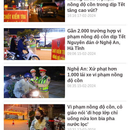
nồng độ cồn trong dịp Tết
tăng cao vút?
16:16 17-02-2024
Gần 2.000 trường hợp vi
phạm nồng độ cồn dịp Tết
Nguyên đán ở Nghệ An,
Hà Tĩnh
09:06 15-02-2024
Nghệ An: Xử phạt hơn
1.000 lái xe vi phạm nồng
độ cồn
08:35 15-02-2024
Vi phạm nồng độ cồn, cô
giáo nói 'đi họp lớp chỉ
uống nửa lon bia pha
nước lọc'
10:31 12-02-2024