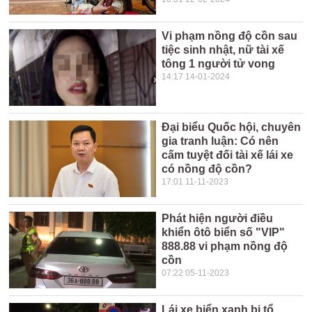
Vi phạm nồng độ cồn sau
tiệc sinh nhật, nữ tài xế
tông 1 người tử vong
14:17 14-01-2024
Đại biểu Quốc hội, chuyên
gia tranh luận: Có nên
cấm tuyệt đối tài xế lái xe
có nồng độ cồn?
17:01 11-11-2023
Phát hiện người điều
khiển ôtô biển số "VIP"
888.88 vi phạm nồng độ
cồn
07:22 05-11-2023
Lái xe biển xanh bị tổ