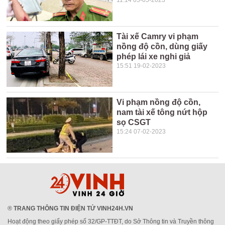
11:14 05-05-2023
Tài xế Camry vi phạm
nồng độ cồn, dùng giấy
phép lái xe nghi giả
15:51 19-02-2023
Vi phạm nồng độ cồn,
nam tài xế tông nứt hộp
sọ CSGT
15:24 07-02-2023
®
TRANG THÔNG TIN ĐIỆN TỬ VINH24H.VN
Hoạt động theo giấy phép số 32/GP-TTĐT, do Sở Thông tin và Truyền thông