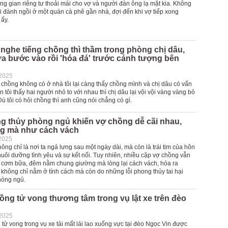
ông gian riêng tư thoải mái cho vợ và người đàn ông lạ mặt kia. Không
tôi đành ngồi ở một quán cà phê gần nhà, đợi đến khi vợ tiếp xong
 ấy.
ghe tiếng chồng thì thầm trong phòng chị dâu,
ửa bước vào rồi 'hóa đá' trước cảnh tượng bên
-2025
 chồng không có ở nhà tôi lại càng thấy chồng mình và chị dâu có vấn
n tôi thấy hai người nhỏ to với nhau thì chị dâu lại vội vội vàng vàng bỏ
Dù tôi có hỏi chồng thì anh cũng nói chẳng có gì.
ng thủy phòng ngủ khiến vợ chồng dễ cãi nhau,
g mà như cách vách
2025
ng chỉ là nơi ta ngả lưng sau một ngày dài, mà còn là trái tim của hôn
nuôi dưỡng tình yêu và sự kết nối. Tuy nhiên, nhiều cặp vợ chồng vẫn
 cơm bữa, đêm nằm chung giường mà lòng lại cách vách, hóa ra
không chỉ nằm ở tính cách mà còn do những lỗi phong thủy tai hại
hòng ngủ.
ồng tử vong thương tâm trong vụ lật xe trên đèo
-2025
tử vong trong vụ xe tải mất lái lao xuống vực tại đèo Ngọc Vin được