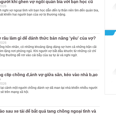
gười khi ghen vợ ngồi quán bia với bạn học cũ
-2026
 nghi vợ ngoại tình với bạn học dẫn đến ly thân nên tìm đến quán bia,
át khiến hai người bạn của vợ bị thương nặng.
râu làm gì để đánh thức bản năng 'yêu' của vợ?
-2026
ống hôn nhân, có những khoảng lặng đáng sợ hơn cả những trận cãi
ự im lặng nơi phòng ngủ. Khi người vợ bắt đầu khước từ những cử chỉ
ông thường dễ rơi vào cái bẫy của sự tự ái và nghi ngờ.
 clip chồng đ,ánh vợ giữa sân, kéo vào nhà b,ạo
p
-2026
i lại cảnh một người chồng đánh vợ dã man tại nhà khiến nhiều người
 sẻ trên mạng xã hội.
o sau xe tải để bắt quả tang chồng ngoại tình và