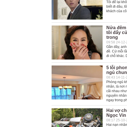
Tôi để lại kh
biết đi đâu, 
khách của cô
Nửa đêm n
tôi đẩy c
trong
09:58 24-12
Gần đây, anh
đề. Cứ mỗi lầ
đi chỗ khác. 
5 lỗi pho
ngủ chun
08:43 14-11-
Phòng ngủ khô
nhân, là nơi 
cãi nhau như
nguyên nhân 
ngay trong p
Hai vợ ch
Ngọc Vin
08:17 25-10
Hai nạn nhân 