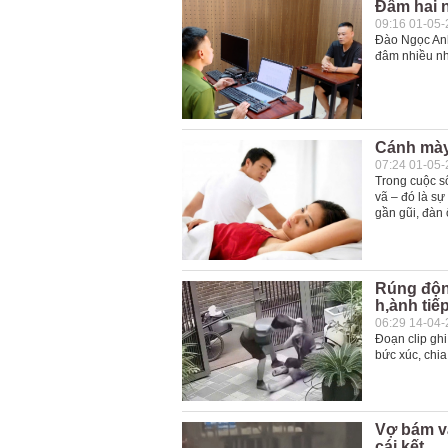
Đâm hai n
09:16 01-05
Đào Ngọc Anh
đâm nhiều nh
Cánh mày 
07:24 01-05
Trong cuộc s
vã – đó là s
gần gũi, đàn 
Rúng động
h,ành tiế
06:29 14-04
Đoạn clip gh
bức xúc, chia
Vợ bám và
cái kết