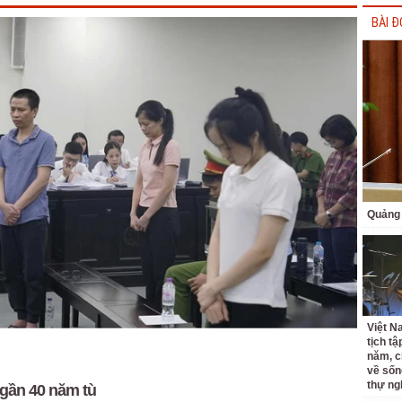
BÀI Đ
Quảng 
Việt N
tịch tậ
năm, c
về sốn
thự ng
 gần 40 năm tù