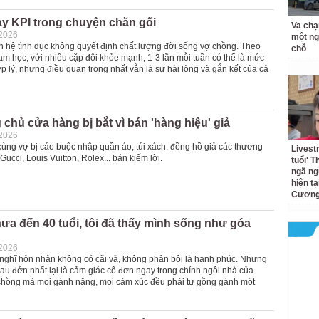
y KPI trong chuyện chăn gối
Va chạ
-2026
một ng
n hệ tình dục không quyết định chất lượng đời sống vợ chồng. Theo
chỗ
am học, với nhiều cặp đôi khỏe mạnh, 1-3 lần mỗi tuần có thể là mức
 lý, nhưng điều quan trọng nhất vẫn là sự hài lòng và gắn kết của cả
chủ cửa hàng bị bắt vì bán 'hàng hiệu' giả
-2026
cùng vợ bị cáo buộc nhập quần áo, túi xách, đồng hồ giả các thương
Livest
Gucci, Louis Vuitton, Rolex... bán kiếm lời.
tuổi' 
ngã ng
hiện t
Cương 
a đến 40 tuổi, tôi đã thấy mình sống như góa
-2026
nghĩ hôn nhân không có cãi vã, không phản bội là hạnh phúc. Nhưng
 đau đớn nhất lại là cảm giác cô đơn ngay trong chính ngôi nhà của
 chồng mà mọi gánh nặng, mọi cảm xúc đều phải tự gồng gánh một