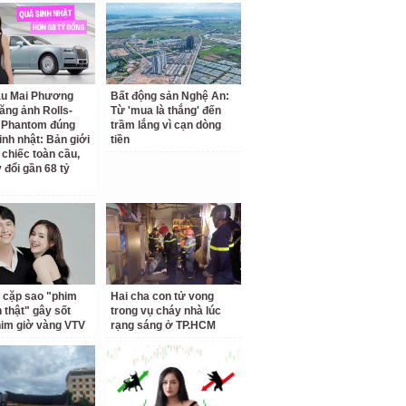
ậu Mai Phương
Bất động sản Nghệ An:
ăng ảnh Rolls-
Từ 'mua là thắng' đến
 Phantom đúng
trầm lắng vì cạn dòng
inh nhật: Bản giới
tiền
 chiếc toàn cầu,
 đổi gần 68 tỷ
 cặp sao "phim
Hai cha con tử vong
h thật" gây sốt
trong vụ cháy nhà lúc
him giờ vàng VTV
rạng sáng ở TP.HCM