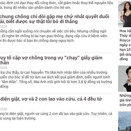
ác định chỉ đạo thay đổi công thức, cắt giảm hoặc thay thế nguyên liệu
ả, trong đó nhiều sản phẩm dành cho trẻ em.
chung chồng chỉ đòi gặp mẹ chứ nhất quyết đuổi
ài, biết được sự thật tôi bỏ đi thẳng
-2026
Hoa h
chồng cần ngồi xuống nói chuyện về việc chi tiêu. Nhưng chẳng ngờ
Thúy đ
 tôi nghe tin chồng bị tai nạn giao thông, đang cấp cứu ở bệnh viện.
Royce
ơi thì được bác sĩ báo tin chồng đang nguy kịch.
ngày s
hạn 10
giá quy
ruy tố cặp vợ chồng trong vụ "chạy" giấy giám
đồng
thần
-2026
 tra cho thấy, bị can Nguyễn Thị Mai Anh nhận tiền của nhiều trường
yển cho bác sĩ để họ làm sai lệch kết quả giám định, biến người bình
“tâm thần”. Tổng số, Mai Anh môi giới hối lộ hơn 3,8 tỷ đồng và hưởng
 đồng.
Những
điện giật, vợ và 2 con lao vào cứu, cả 4 đều tử
giả tìn
trên p
-2026
ng bị điện giật, người vợ cùng 2 con đã lao vào giải cứu. Tuy nhiên, cả
ử vong tại hiện trường.