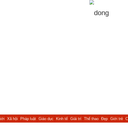
iới
Xã hội
Pháp luật
Giáo dục
Kinh tế
Giải trí
Thể thao
Đẹp
Giới trẻ
C