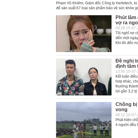
Phạm Vũ Khiêm, Giám đốc Công ty Herbitech, bị x
để sản xuất 67 loại sản phẩm bảo vệ sức khỏe gi
Phút lâm 
vợ ra ngo
08:26 15-07
Tôi nghĩ vợ 
đến một ngày,
Khi tôi đến n
Đề nghị t
định tâm 
13:56 10-07
Kết luận điều
hợp khác, chu
thường thành 
lợi gần 3,2 tỷ
Chồng bị 
vong
08:12 10-07
Phát hiện chồ
4 người đều t