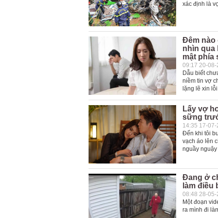
xác định là v
Đêm nào c
nhìn qua 
mật phía 
09:17 20-08
Dẫu biết chưa
niềm tin vợ c
lặng lẽ xin lỗ
Lấy vợ hơ
sững trướ
14:35 17-07
Đến khi tôi 
vạch áo lên c
nguầy nguậy 
Đang ở ch
làm điều 
08:48 28-05
Một đoạn vid
ra mình đi là