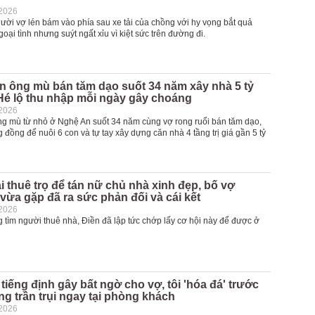
-2026
ười vợ lén bám vào phía sau xe tải của chồng với hy vọng bắt quả
goại tình nhưng suýt ngất xỉu vì kiệt sức trên đường đi.
n ông mù bán tăm dạo suốt 34 năm xây nhà 5 tỷ
Hé lộ thu nhập mỗi ngày gây choáng
-2026
g mù từ nhỏ ở Nghệ An suốt 34 năm cùng vợ rong ruổi bán tăm dạo,
g đồng để nuôi 6 con và tự tay xây dựng căn nhà 4 tầng trị giá gần 5 tỷ
i thuê trọ để tán nữ chủ nhà xinh đẹp, bố vợ
 vừa gặp đã ra sức phản đối và cái kết
-2026
 tìm người thuê nhà, Điền đã lập tức chớp lấy cơ hội này để được ở
tiếng định gây bất ngờ cho vợ, tôi 'hóa đá' trước
g trần trụi ngay tại phòng khách
-2026