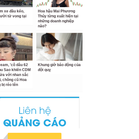
m xe đầu kéo,
Hoa hậu Mai Phương
ười tử vong tại
Thúy từng xuất hiện tại
những doanh nghiệp
nào?
ream, 'cô dâu 62
Khung giờ báo động của
Thu Sao khiến CDM
đột quỵ
ửa với nhan sắc
ại, chồng cũ Hoa
bị réo tên