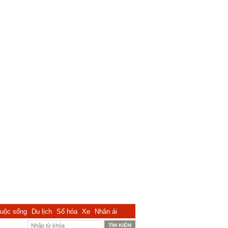
uộc sống
Du lịch
Số hóa
Xe
Nhân ái