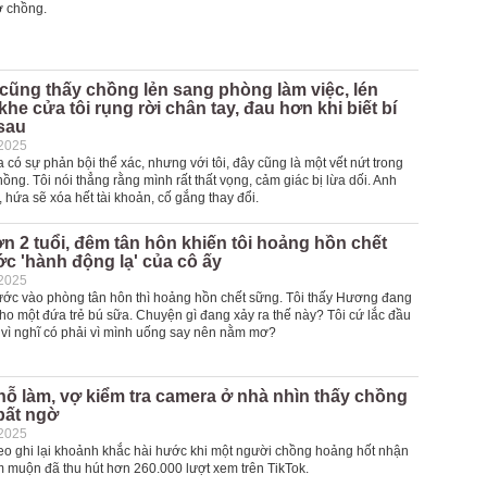
ợ chồng.
ũng thấy chồng lẻn sang phòng làm việc, lén
khe cửa tôi rụng rời chân tay, đau hơn khi biết bí
sau
-2025
 có sự phản bội thể xác, nhưng với tôi, đây cũng là một vết nứt trong
hồng. Tôi nói thẳng rằng mình rất thất vọng, cảm giác bị lừa dối. Anh
i, hứa sẽ xóa hết tài khoản, cố gắng thay đổi.
n 2 tuổi, đêm tân hôn khiến tôi hoảng hồn chết
c 'hành động lạ' của cô ấy
-2025
bước vào phòng tân hôn thì hoảng hồn chết sững. Tôi thấy Hương đang
ho một đứa trẻ bú sữa. Chuyện gì đang xảy ra thế này? Tôi cứ lắc đầu
vì nghĩ có phải vì mình uống say nên nằm mơ?
ỗ làm, vợ kiểm tra camera ở nhà nhìn thấy chồng
bất ngờ
-2025
eo ghi lại khoảnh khắc hài hước khi một người chồng hoảng hốt nhận
m muộn đã thu hút hơn 260.000 lượt xem trên TikTok.