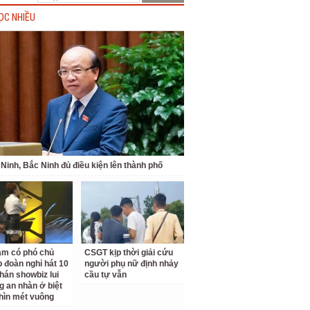
ỌC NHIỀU
Ninh, Bắc Ninh đủ điều kiện lên thành phố
am có phó chủ
CSGT kịp thời giải cứu
p đoàn nghỉ hát 10
người phụ nữ định nhảy
hán showbiz lui
cầu tự vẫn
g an nhàn ở biệt
hìn mét vuông