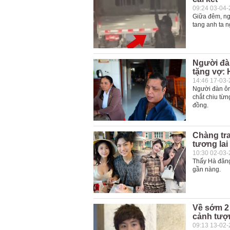
09:24 03-04
Giữa đêm, ng
tang anh ta n
Người đà
tặng vợ: 
14:46 17-03
Người đàn ôn
chắt chiu từn
đồng.
Chàng tra
tương lai
10:30 02-03
Thấy Hà đăng
gần nàng.
Về sớm 2 
cảnh tượn
09:13 13-02