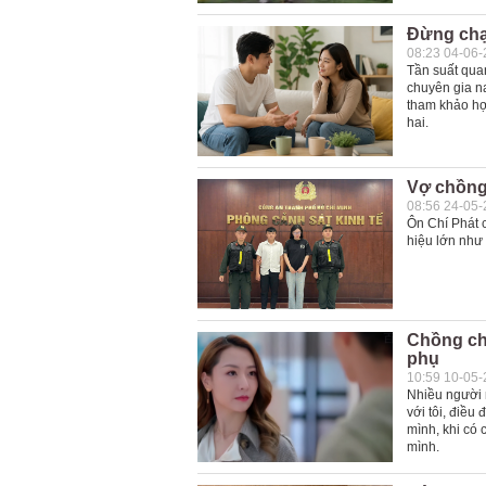
Đừng chạ
08:23 04-06
Tần suất qua
chuyên gia n
tham khảo hợp
hai.
Vợ chồng 
08:56 24-05
Ôn Chí Phát 
hiệu lớn như 
Chồng chư
phụ
10:59 10-05
Nhiều người 
với tôi, điều
mình, khi có
mình.