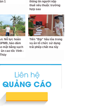
àn 1
thông tin người nộp
thuế nếu thuộc trường
hợp sau
n: Nỗ lực hoàn
Tiến "Bịp" hầu tòa trong
 GPMB, bảo đảm
vụ án tổ chức sử dụng
ao mặt bằng sạch
trái phép chất ma túy
 án cao tốc Vinh -
 Thủy