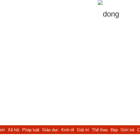
iới
Xã hội
Pháp luật
Giáo dục
Kinh tế
Giải trí
Thể thao
Đẹp
Giới trẻ
C