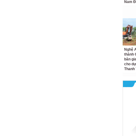
Nam Đ
Nghệ A
thành
bàn gi
cho dự
Thanh