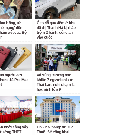
oa Hồng, từ
Ô tô đỗ qua đêm ở khu
 hồ mạng' đến
đô thị Thanh Hà bị tháo
hám xét của Bộ
trộm 2 bánh, công an
an
vào cuộc
tin người đợi
Xả súng trường học
hone 18 Pro Max
khiến 7 người chết ở
ết
Thái Lan, nghi phạm là
học sinh lớp 9
n khởi công xây
Chỉ đạo 'nóng' từ Cục
Trường THPT
Thuế: Sẽ công khai