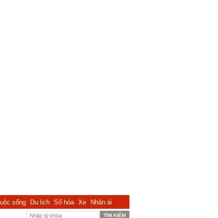
uộc sống
Du lịch
Số hóa
Xe
Nhân ái