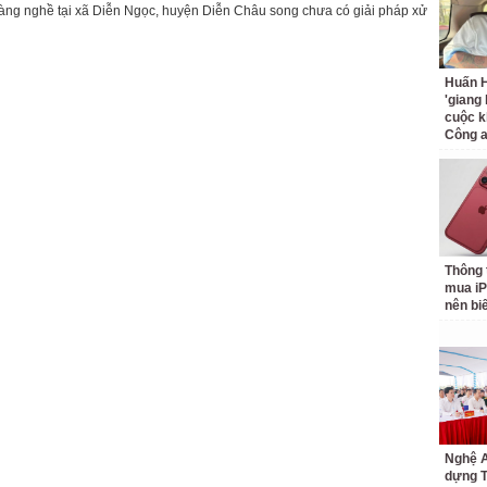
 làng nghề tại xã Diễn Ngọc, huyện Diễn Châu song chưa có giải pháp xử
Huấn H
'giang
cuộc k
Công 
Thông 
mua iP
nên bi
Nghệ A
dựng 