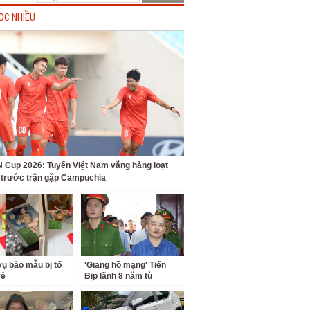
ỌC NHIỀU
Cup 2026: Tuyển Việt Nam vắng hàng loạt
t trước trận gặp Campuchia
ụ bảo mẫu bị tố
'Giang hồ mạng' Tiến
rẻ
Bịp lãnh 8 năm tù