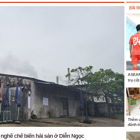
BÀI Đ
ASEAN 
trụ cộ
Thêm v
đánh t
 nghề chế biến hải sản ở Diễn Ngọc