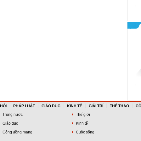
 HỘI
PHÁP LUẬT
GIÁO DỤC
KINH TẾ
GIẢI TRÍ
THỂ THAO
CỘ
Trong nước
Thế giới
Giáo dục
Kinh tế
Cộng đồng mạng
Cuộc sống